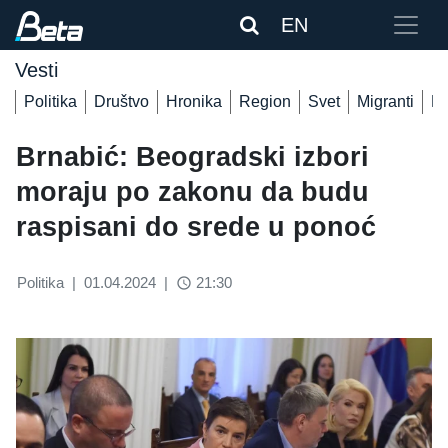
EN
Vesti
Politika
Društvo
Hronika
Region
Svet
Migranti
De
Brnabić: Beogradski izbori
moraju po zakonu da budu
raspisani do srede u ponoć
Politika
|
01.04.2024
|
21:30
access_time