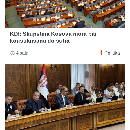
KDI: Skupština Kosova mora biti
konstituisana do sutra
4 sata
Politika
access_time