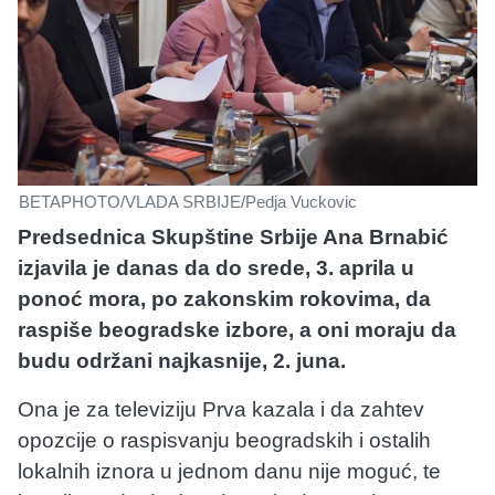
BETAPHOTO/VLADA SRBIJE/Pedja Vuckovic
Predsednica Skupštine Srbije Ana Brnabić
izjavila je danas da do srede, 3. aprila u
ponoć mora, po zakonskim rokovima, da
raspiše beogradske izbore, a oni moraju da
budu održani najkasnije, 2. juna.
Ona je za televiziju Prva kazala i da zahtev
opozcije o raspisvanju beogradskih i ostalih
lokalnih iznora u jednom danu nije moguć, te