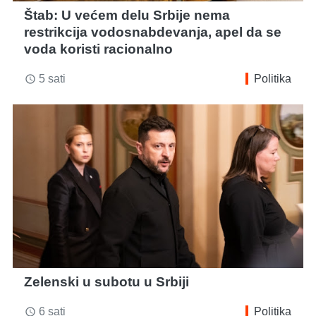
Štab: U većem delu Srbije nema
restrikcija vodosnabdevanja, apel da se
voda koristi racionalno
5 sati
Politika
access_time
Zelenski u subotu u Srbiji
6 sati
Politika
access_time