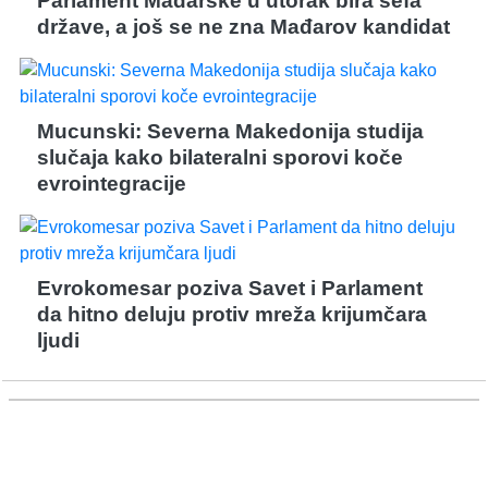
Parlament Mađarske u utorak bira šefa
države, a još se ne zna Mađarov kandidat
Mucunski: Severna Makedonija studija
slučaja kako bilateralni sporovi koče
evrointegracije
Evrokomesar poziva Savet i Parlament
da hitno deluju protiv mreža krijumčara
ljudi