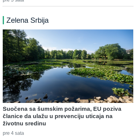
Zelena Srbija
Suočena sa šumskim požarima, EU poziva
članice da ulažu u prevenciju uticaja na
životnu sredinu
pre 4 sata