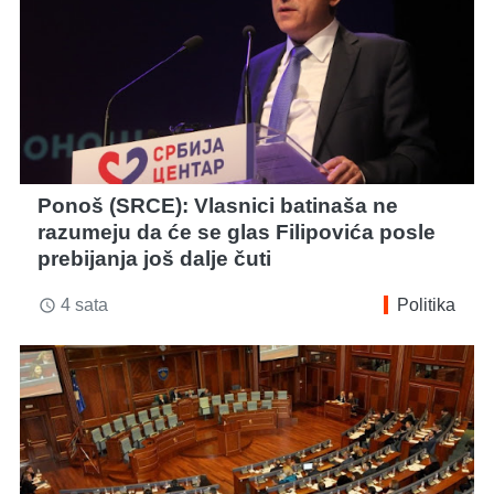
Ponoš (SRCE): Vlasnici batinaša ne
razumeju da će se glas Filipovića posle
prebijanja još dalje čuti
4 sata
Politika
access_time