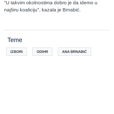
"U takvim okolnostima dobro je da idemo u
najširu koaliciju", kazala je Brnabić.
Teme
IZBORI
ODIHR
ANA BRNABIĆ