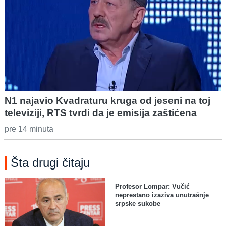
N1 najavio Kvadraturu kruga od jeseni na toj
televiziji, RTS tvrdi da je emisija zaštićena
pre 14 minuta
Šta drugi čitaju
Profesor Lompar: Vučić
neprestano izaziva unutrašnje
srpske sukobe