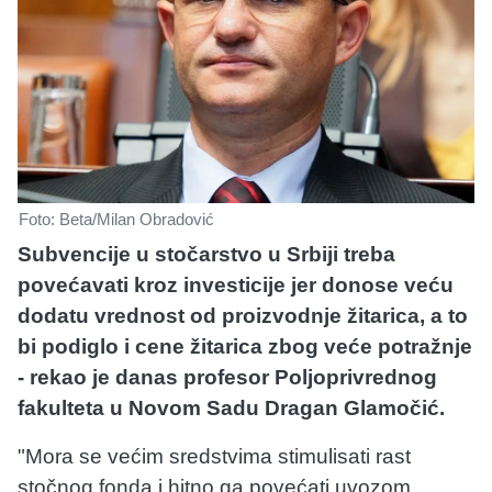
Foto: Beta/Milan Obradović
Subvencije u stočarstvo u Srbiji treba
povećavati kroz investicije jer donose veću
dodatu vrednost od proizvodnje žitarica, a to
bi podiglo i cene žitarica zbog veće potražnje
- rekao je danas profesor Poljoprivrednog
fakulteta u Novom Sadu Dragan Glamočić.
"Mora se većim sredstvima stimulisati rast
stočnog fonda i hitno ga povećati uvozom