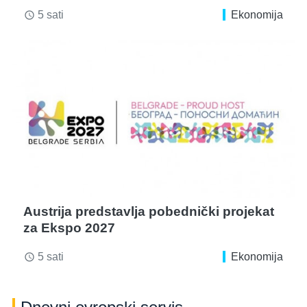
5 sati
Ekonomija
access_time
Austrija predstavlja pobednički projekat
za Ekspo 2027
5 sati
Ekonomija
access_time