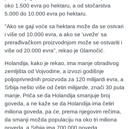
oko 1.500 evra po hektaru, a od stočarstva
5.000 do 10.000 evra po hektaru.
"Ako se gaji voće sa hektara može da se ostvari
i više od 10.000 evra, a ako se 'uveže' sa
prerađivačkom proizvodnjom može se ostvariti i
više od 20.000 evra", rekao je Glamočić.
Holandija, kako je rekao, ima manje obradivog
zemljišta od Vojvodine, a izvozi godišnje
poljoprivrednih proizvoda za 120 milijardi evra, a
Srbija nešto više od četiri milijarde, znači 30 puta
manje. Priča se da Holandija smanjuje broj
goveda, a ne kaže se da Holandija ima četiri
miliona goveda, pa će, prema njegovim rečima,
da smanji možda populaciju na oko tri miliona
goveda, a Srbija ima 700.000 goveda.