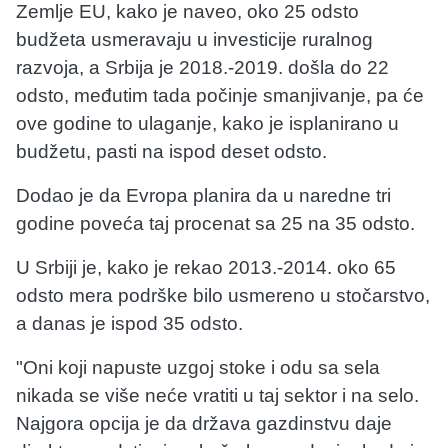
Zemlje EU, kako je naveo, oko 25 odsto
budžeta usmeravaju u investicije ruralnog
razvoja, a Srbija je 2018.-2019. došla do 22
odsto, međutim tada počinje smanjivanje, pa će
ove godine to ulaganje, kako je isplanirano u
budžetu, pasti na ispod deset odsto.
Dodao je da Evropa planira da u naredne tri
godine poveća taj procenat sa 25 na 35 odsto.
U Srbiji je, kako je rekao 2013.-2014. oko 65
odsto mera podrške bilo usmereno u stočarstvo,
a danas je ispod 35 odsto.
"Oni koji napuste uzgoj stoke i odu sa sela
nikada se više neće vratiti u taj sektor i na selo.
Najgora opcija je da država gazdinstvu daje