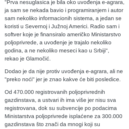
"Prva nesuglasica je bila oko uvođenja e-agrara,
ja sam se nekada bavio i programiranjem i autor
sam nekoliko informacionih sistema, a jedan se
koristi u Severnoj i Južnoj Americi. Radio sam i
softver koje je finansiralo američko Ministarstvo
poljoprivrede, a uvođenje je trajalo nekoliko
godina, a ne nekoliko meseci kao u Srbiji",
rekao je Glamočić.
Dodao je da nije protiv uvođenja e-agrara, ali ne
"preko noći" jer je znao kakve će biti posledice.
Od 470.000 registrovanih poljoprivrednih
gazdinstava, a ustvari ih ima više jer nisu sva
registrovana, dok su subvencije po podacima
Ministarstva poljoprivrede isplaćene za 300.000
gazdinstava što znači da mnogi koji su