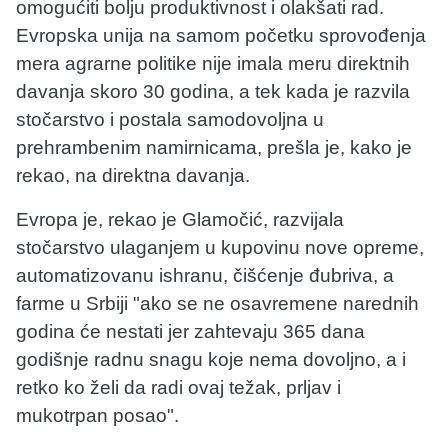
omogućiti bolju produktivnost i olakšati rad.
Evropska unija na samom početku sprovođenja
mera agrarne politike nije imala meru direktnih
davanja skoro 30 godina, a tek kada je razvila
stočarstvo i postala samodovoljna u
prehrambenim namirnicama, prešla je, kako je
rekao, na direktna davanja.
Evropa je, rekao je Glamočić, razvijala
stočarstvo ulaganjem u kupovinu nove opreme,
automatizovanu ishranu, čišćenje đubriva, a
farme u Srbiji "ako se ne osavremene narednih
godina će nestati jer zahtevaju 365 dana
godišnje radnu snagu koje nema dovoljno, a i
retko ko želi da radi ovaj težak, prljav i
mukotrpan posao".