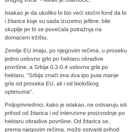
Istakao je da ukoliko bi bio veći stočni fond da bi
i žitarice koje su sada izuzetno jeftine, bile
skuplje jer bi se povećala potražnja na
domaćem tržištu.
Zemlje EU imaju, po njegovim rečima, u proseku
jedno uslovno grlo po hektaru obradive
površine, a Srbija 0,3-0,4 uslovna grla po
hektaru. "Srbija znači ima dva ipo puta manje
grla od proseka EU, ali i od biološkog
optimuma".
Poljoprivrednici, kako je istakao, ne ostvaruju isti
prihod od žitarica i od intenzivne proizvodnje po
hektaru obradive površine. Od žitarica se,
prema njegovim rečima, može ostvariti prihod