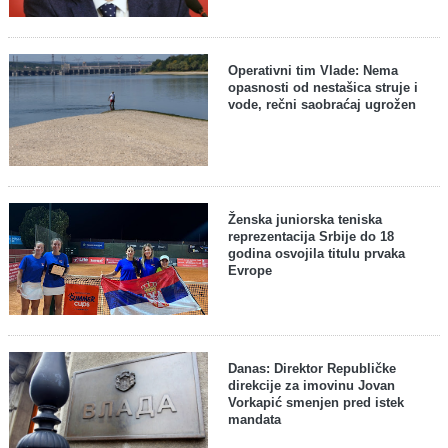
Operativni tim Vlade: Nema
opasnosti od nestašica struje i
vode, rečni saobraćaj ugrožen
Ženska juniorska teniska
reprezentacija Srbije do 18
godina osvojila titulu prvaka
Evrope
Danas: Direktor Republičke
direkcije za imovinu Jovan
Vorkapić smenjen pred istek
mandata