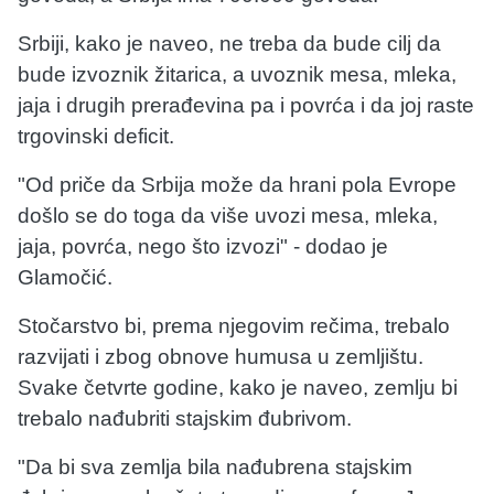
Srbiji, kako je naveo, ne treba da bude cilj da
bude izvoznik žitarica, a uvoznik mesa, mleka,
jaja i drugih prerađevina pa i povrća i da joj raste
trgovinski deficit.
"Od priče da Srbija može da hrani pola Evrope
došlo se do toga da više uvozi mesa, mleka,
jaja, povrća, nego što izvozi" - dodao je
Glamočić.
Stočarstvo bi, prema njegovim rečima, trebalo
razvijati i zbog obnove humusa u zemljištu.
Svake četvrte godine, kako je naveo, zemlju bi
trebalo nađubriti stajskim đubrivom.
"Da bi sva zemlja bila nađubrena stajskim