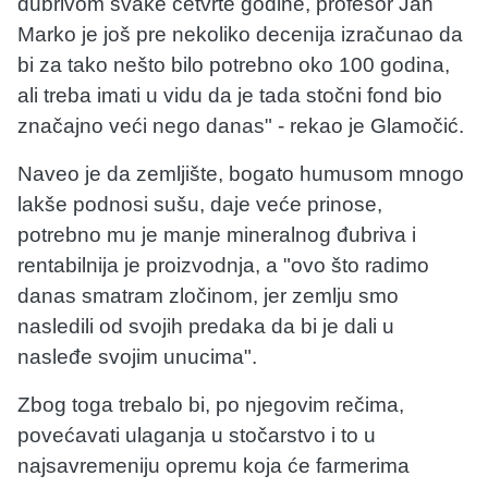
đubrivom svake četvrte godine, profesor Jan
Marko je još pre nekoliko decenija izračunao da
bi za tako nešto bilo potrebno oko 100 godina,
ali treba imati u vidu da je tada stočni fond bio
značajno veći nego danas" - rekao je Glamočić.
Naveo je da zemljište, bogato humusom mnogo
lakše podnosi sušu, daje veće prinose,
potrebno mu je manje mineralnog đubriva i
rentabilnija je proizvodnja, a "ovo što radimo
danas smatram zločinom, jer zemlju smo
nasledili od svojih predaka da bi je dali u
nasleđe svojim unucima".
Zbog toga trebalo bi, po njegovim rečima,
povećavati ulaganja u stočarstvo i to u
najsavremeniju opremu koja će farmerima