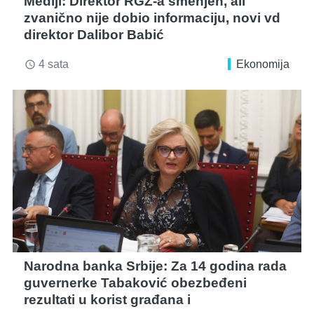
Mediji: Direktor RGZ-a smenjen, ali
zvanično nije dobio informaciju, novi vd
direktor Dalibor Babić
4 sata
Ekonomija
access_time
Narodna banka Srbije: Za 14 godina rada
guvernerke Tabaković obezbeđeni
rezultati u korist građana i