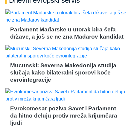
Dnevni evropski servis
Parlament Mađarske u utorak bira šefa
države, a još se ne zna Mađarov kandidat
Mucunski: Severna Makedonija studija
slučaja kako bilateralni sporovi koče
evrointegracije
Evrokomesar poziva Savet i Parlament
da hitno deluju protiv mreža krijumčara
ljudi