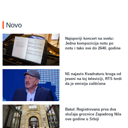
Novo
Najsporiji koncert na svetu:
Jedna kompozicija notu po
notu i tako sve do 2640. godine
N1 najavio Kvadraturu kruga od
jeseni na toj televiziji, RTS tvrdi
da je emisija zaštićena
Batut: Registrovana prva dva
slučaja groznice Zapadnog Nila
ove godine u Srbiji