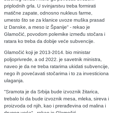
priplodnih grla. U svinjarstvu treba formirati
matične zapate, odnosno nukleus farme,
umesto što se za klanice uvoze muška prasad
iz Danske, a meso iz Španije" - rekao je
Glamočić, povodom polemike između stočara i
ratara ko treba da dobije veće subvencije.
Glamočić koji je 2013-2014. bio ministar
poljoprivrede, a od 2022. je savetnik ministra,
naveo je da ne treba ratarima ukidati subvencije,
nego ih povećavati stočarima i to za investiciona
ulaganja.
"Sramota je da Srbija bude izvoznik žitarica,
trebalo bi da bude izvoznik mesa, mleka, sireva i
proizvoda od njih, kao i prerađevina od malina i
drugog voća" - rekao je Glamočić.