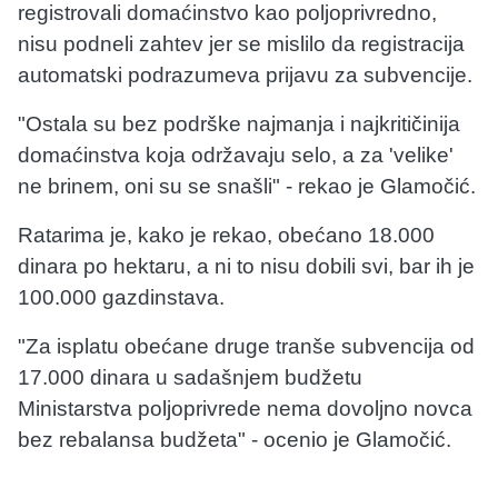
registrovali domaćinstvo kao poljoprivredno,
nisu podneli zahtev jer se mislilo da registracija
automatski podrazumeva prijavu za subvencije.
"Ostala su bez podrške najmanja i najkritičinija
domaćinstva koja održavaju selo, a za 'velike'
ne brinem, oni su se snašli" - rekao je Glamočić.
Ratarima je, kako je rekao, obećano 18.000
dinara po hektaru, a ni to nisu dobili svi, bar ih je
100.000 gazdinstava.
"Za isplatu obećane druge tranše subvencija od
17.000 dinara u sadašnjem budžetu
Ministarstva poljoprivrede nema dovoljno novca
bez rebalansa budžeta" - ocenio je Glamočić.