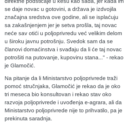
direktne podsticaje u kešu kao sada, jer kada im
se daje novac u gotovini, a država je izdvojila
značajna sredstva ove godine, ali se isplaćuju
sa zakašnjenjem jer je setva prošla, taj novac
neće sav otići u poljoprivredu već velikim delom
u široku javnu potrošnju. Svedok sam da se
članovi domaćinstva i svađaju da li će taj novac
potrošiti na putovanje, kupovinu stana..." - rekao
je Glamočić.
Na pitanje da li Ministarstvo poljoprivrede traži
pomoć stručnjaka, Glamočić je rekao da je oko
tri meseca bio konsultovan i rekao stav oko
razvoja poljoprivrede i uvođenja e-agrara, ali da
Ministarstvo poljoprivrede nije to prihvatilo, pa je
prekinuta saradnja.