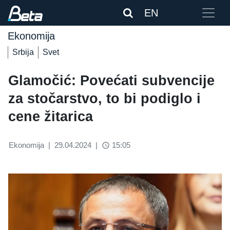
EN
Ekonomija
Srbija
Svet
Glamočić: Povećati subvencije
za stočarstvo, to bi podiglo i
cene žitarica
Ekonomija
|
29.04.2024
|
15:05
access_time