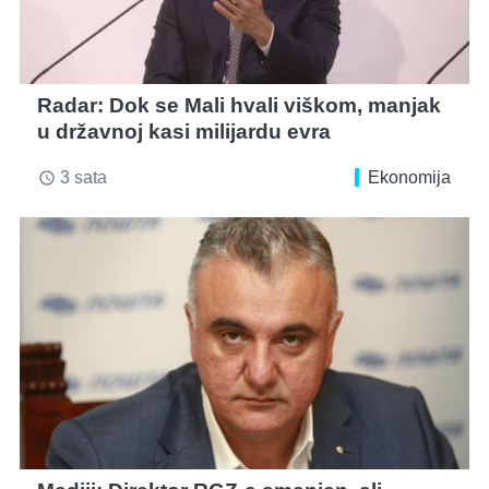
Radar: Dok se Mali hvali viškom, manjak
u državnoj kasi milijardu evra
3 sata
Ekonomija
access_time