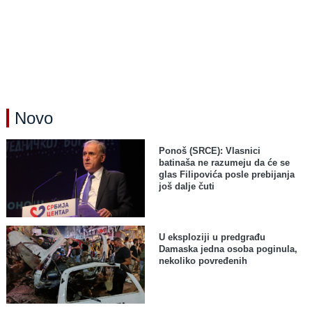
Novo
Ponoš (SRCE): Vlasnici
batinaša ne razumeju da će se
glas Filipovića posle prebijanja
još dalje čuti
U eksploziji u predgrađu
Damaska jedna osoba poginula,
nekoliko povređenih