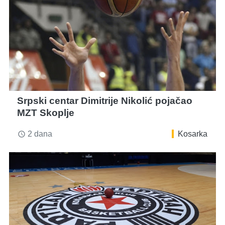
Srpski centar Dimitrije Nikolić pojačao
MZT Skoplje
2 dana
Kosarka
access_time