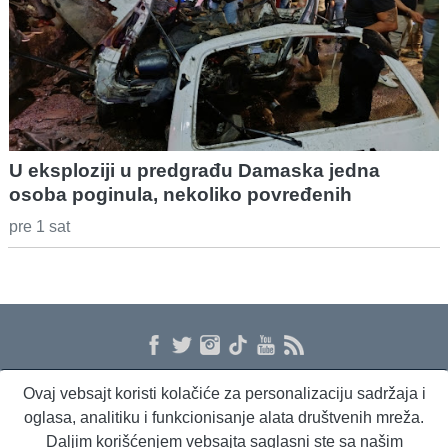
U eksploziji u predgrađu Damaska jedna
osoba poginula, nekoliko povređenih
pre 1 sat
Ovaj vebsajt koristi kolačiće za personalizaciju sadržaja i
O nama
Proizvodi i usluge
Politika privatnosti
Kontakt
RSS
oglasa, analitiku i funkcionisanje alata društvenih mreža.
Daljim korišćenjem vebsajta saglasni ste sa našim