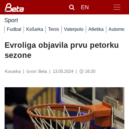
EN
Sport
Fudbal
Košarka
Tenis
Vaterpolo
Atletika
Automoto
Evroliga objavila prvu petorku
sezone
Kosarka
|
Izvor: Beta
|
13.05.2024
|
16:20
access_time