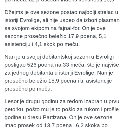
Džejms je ove sezone postao najbolji strelac u
istoriji Evrolige, ali nije uspeo da izbori plasman
sa svojom ekipom na fajnal-for. On je ove
sezone prosečno beležio 17,9 poena, 5,1
asistenciju i 4,1 skok po meču.
Nan je u svojoj debitantskoj sezoni u Evroligi
postigao 526 poena na 33 meča, što je najviše
za jednog debitanta u istoriji Evrolige. Nan je
prosečno beležio 15,9 poena i tri asistencije
prosečno po meču.
Lesor je drugu godinu za redom izabran u prvu
petorku, pošto mu je to pošlo za rukom i prošle
godine u dresu Partizana. On je ove sezone
imao prosek od 13,7 poena i 6,2 skoka po