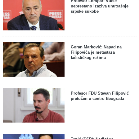
Profesor Lompar: Vučić
neprestano izaziva unutrašnje
srpske sukobe
Goran Marković: Napad na
Filipovića je metastaza
fašističkog režima
Profesor FDU Stevan Filipović
pretučen u centru Beograda