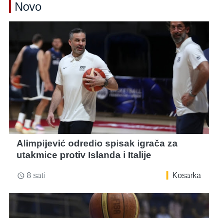
Novo
Alimpijević odredio spisak igrača za
utakmice protiv Islanda i Italije
8 sati
Kosarka
access_time