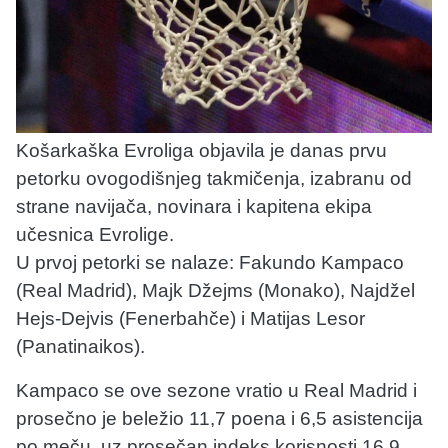
Košarkaška Evroliga objavila je danas prvu
petorku ovogodišnjeg takmičenja, izabranu od
strane navijača, novinara i kapitena ekipa
učesnica Evrolige.
U prvoj petorki se nalaze: Fakundo Kampaco
(Real Madrid), Majk Džejms (Monako), Najdžel
Hejs-Dejvis (Fenerbahče) i Matijas Lesor
(Panatinaikos).
Kampaco se ove sezone vratio u Real Madrid i
prosečno je beležio 11,7 poena i 6,5 asistencija
po meču, uz prosečan indeks korisnosti 16,9.