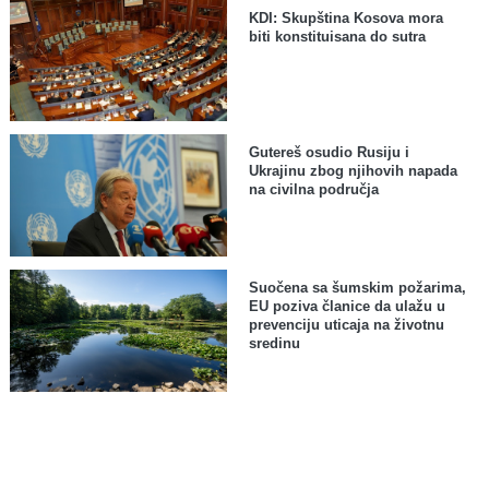
KDI: Skupština Kosova mora
biti konstituisana do sutra
Gutereš osudio Rusiju i
Ukrajinu zbog njihovih napada
na civilna područja
Suočena sa šumskim požarima,
EU poziva članice da ulažu u
prevenciju uticaja na životnu
sredinu