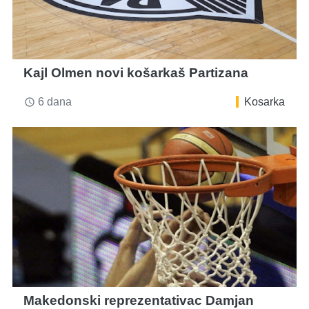
Kajl Olmen novi košarkaš Partizana
6 dana
Kosarka
access_time
Makedonski reprezentativac Damjan