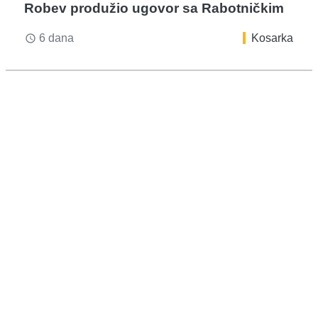
Robev produžio ugovor sa Rabotničkim
6 dana
Kosarka
access_time