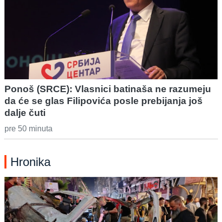
Ponoš (SRCE): Vlasnici batinaša ne razumeju
da će se glas Filipovića posle prebijanja još
dalje čuti
pre 50 minuta
Hronika