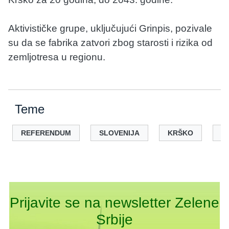
Aktivističke grupe, uključujući Grinpis, pozivale
su da se fabrika zatvori zbog starosti i rizika od
zemljotresa u regionu.
Teme
REFERENDUM
SLOVENIJA
KRŠKO
N
Prijavite se na newsletter Zelene
Srbije