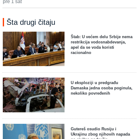
pre 1 sat
Šta drugi čitaju
Štab: U većem delu Srbije nema
restrikcija vodosnabdevanja,
apel da se voda koristi
racionalno
U eksploziji u predgrađu
Damaska jedna osoba poginula,
nekoliko povređenih
Gutereš osudio Rusiju i
Ukrajinu zbog njihovih napada