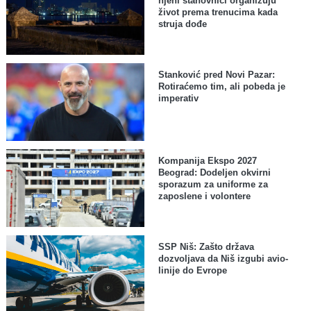
njeni stanovnici organizuju
život prema trenucima kada
struja dođe
Stanković pred Novi Pazar:
Rotiraćemo tim, ali pobeda je
imperativ
Kompanija Ekspo 2027
Beograd: Dodeljen okvirni
sporazum za uniforme za
zaposlene i volontere
SSP Niš: Zašto država
dozvoljava da Niš izgubi avio-
linije do Evrope