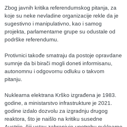
Zbog javnih kritika referendumskog pitanja, za
koje su neke nevladine organizacije rekle da je
sugestivno i manipulativno, kao i samog
projekta, parlamentarne grupe su odustale od
podrške referendumu.
Protivnici takođe smatraju da postoje opravdane
sumnje da bi birači mogli doneti informisanu,
autonomnu i odgovornu odluku o takvom
pitanju.
Nuklearna elektrana Krško izgrađena je 1983.
godine, a ministarstvo infrastrukture je 2021.
godine izdalo dozvolu za izgradnju drugog
reaktora, što je naišlo na kritiku susedne
Austrije, čiji ustav zabranjuje upotrebu nuklearne