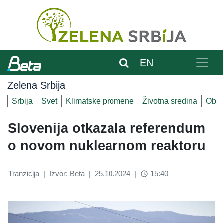
EN
Zelena Srbija
Srbija
Svet
Klimatske promene
Životna sredina
Obnov
Slovenija otkazala referendum
o novom nuklearnom reaktoru
Tranzicija
|
Izvor: Beta
|
25.10.2024
|
15:40
access_time