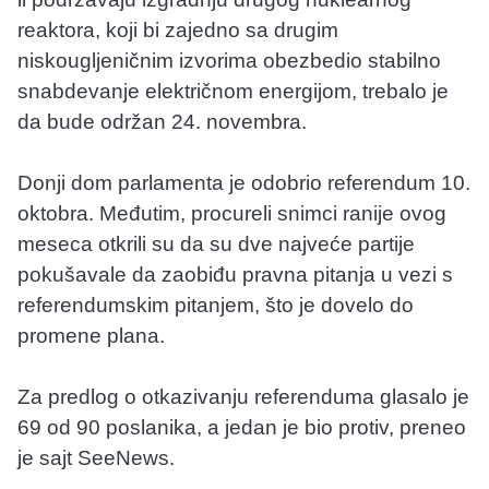
reaktora, koji bi zajedno sa drugim
niskougljeničnim izvorima obezbedio stabilno
snabdevanje električnom energijom, trebalo je
da bude održan 24. novembra.
Donji dom parlamenta je odobrio referendum 10.
oktobra. Međutim, procureli snimci ranije ovog
meseca otkrili su da su dve najveće partije
pokušavale da zaobiđu pravna pitanja u vezi s
referendumskim pitanjem, što je dovelo do
promene plana.
Za predlog o otkazivanju referenduma glasalo je
69 od 90 poslanika, a jedan je bio protiv, preneo
je sajt SeeNews.