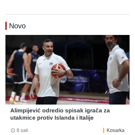
Novo
Alimpijević odredio spisak igrača za
utakmice protiv Islanda i Italije
8 sati
Kosarka
access_time