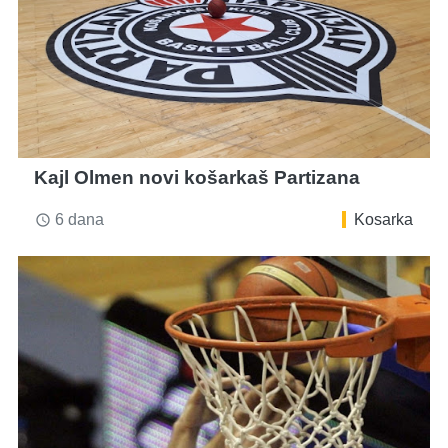
Kajl Olmen novi košarkaš Partizana
6 dana
Kosarka
access_time