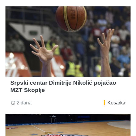
Srpski centar Dimitrije Nikolić pojačao
MZT Skoplje
2 dana
Kosarka
access_time