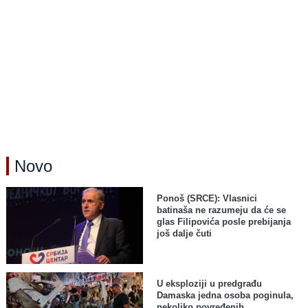
Novo
Ponoš (SRCE): Vlasnici
batinaša ne razumeju da će se
glas Filipovića posle prebijanja
još dalje čuti
U eksploziji u predgrađu
Damaska jedna osoba poginula,
nekoliko povređenih