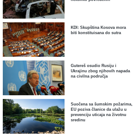
KDI: Skupština Kosova mora
biti konstituisana do sutra
Gutereš osudio Rusiju i
Ukrajinu zbog njihovih napada
na civilna područja
Suočena sa šumskim požarima,
EU poziva članice da ulažu u
prevenciju uticaja na životnu
sredinu