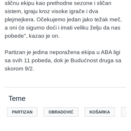
sličnu ekipu kao prethodne sezone i sličan
sistem, igraju kroz visoke igrače i dva
plejmejkera. Očekujemo jedan jako težak meč,
a oni će sigurno doći i imati veliku želju da nas
pobede", kazao je on.
Partizan je jedina neporažena ekipa u ABA ligi
sa svih 11 pobeda, dok je Budućnost druga sa
skorom 9/2.
Teme
PARTIZAN
OBRADOVIĆ
KOŠARKA
AB