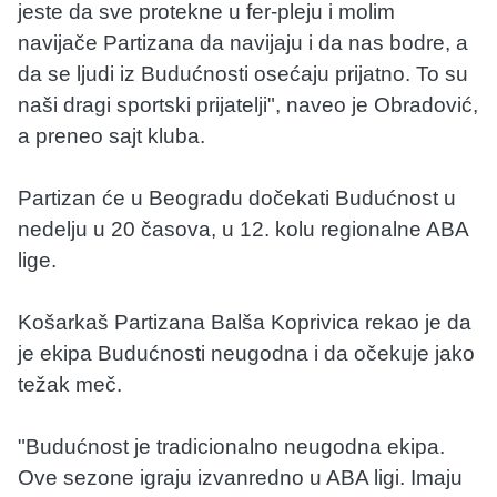
jeste da sve protekne u fer-pleju i molim
navijače Partizana da navijaju i da nas bodre, a
da se ljudi iz Budućnosti osećaju prijatno. To su
naši dragi sportski prijatelji", naveo je Obradović,
a preneo sajt kluba.
Partizan će u Beogradu dočekati Budućnost u
nedelju u 20 časova, u 12. kolu regionalne ABA
lige.
Košarkaš Partizana Balša Koprivica rekao je da
je ekipa Budućnosti neugodna i da očekuje jako
težak meč.
"Budućnost je tradicionalno neugodna ekipa.
Ove sezone igraju izvanredno u ABA ligi. Imaju