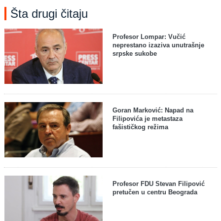
Šta drugi čitaju
Profesor Lompar: Vučić
neprestano izaziva unutrašnje
srpske sukobe
Goran Marković: Napad na
Filipovića je metastaza
fašističkog režima
Profesor FDU Stevan Filipović
pretučen u centru Beograda