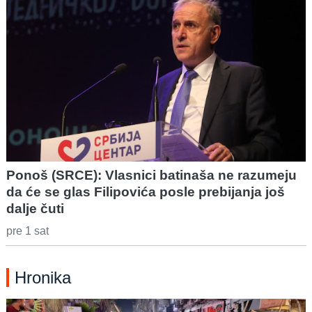
Ponoš (SRCE): Vlasnici batinaša ne razumeju
da će se glas Filipovića posle prebijanja još
dalje čuti
pre 1 sat
Hronika