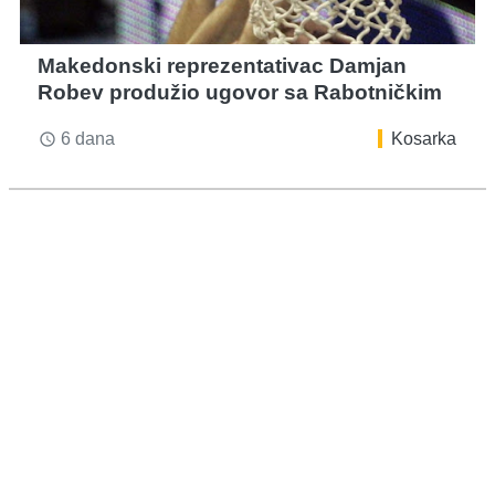
Makedonski reprezentativac Damjan
Robev produžio ugovor sa Rabotničkim
6 dana
Kosarka
access_time