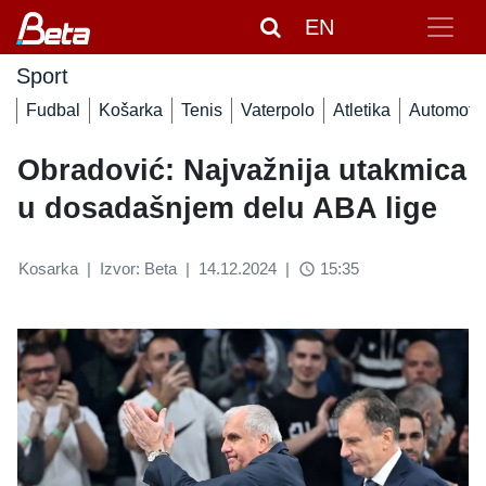
EN
Sport
Fudbal
Košarka
Tenis
Vaterpolo
Atletika
Automoto
Obradović: Najvažnija utakmica
u dosadašnjem delu ABA lige
Kosarka
|
Izvor: Beta
|
14.12.2024
|
15:35
access_time