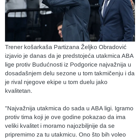
Trener košarkaša Partizana Željko Obradović
izjavio je danas da je predstojeća utakmica ABA
lige protiv Budućnosti iz Podgorice najvažnija u
dosadašnjem delu sezone u tom takmičenju i da
je rival njegove ekipe u tom duelu jako
kvalitetan.
"Najvažnija utakmica do sada u ABA ligi. Igramo
protiv tima koji je ove godine pokazao da ima
veliki kvalitet i moramo najozbiljnije da se
pripremimo za tu utakmicu. Ono što bih voleo