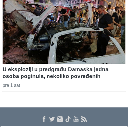
U eksploziji u predgrađu Damaska jedna
osoba poginula, nekoliko povređenih
pre 1 sat