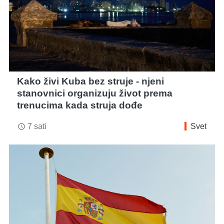
Kako živi Kuba bez struje - njeni
stanovnici organizuju život prema
trenucima kada struja dođe
7 sati
Svet
access_time