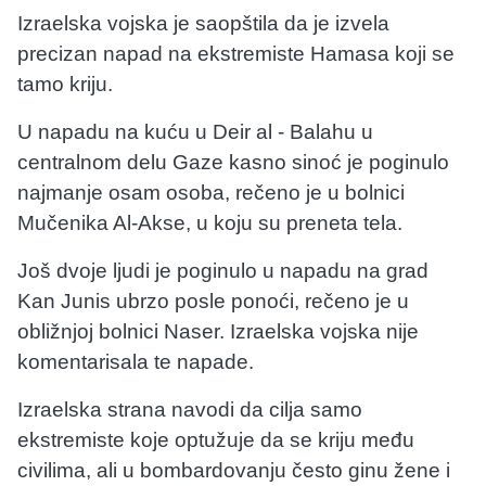
Izraelska vojska je saopštila da je izvela
precizan napad na ekstremiste Hamasa koji se
tamo kriju.
U napadu na kuću u Deir al - Balahu u
centralnom delu Gaze kasno sinoć je poginulo
najmanje osam osoba, rečeno je u bolnici
Mučenika Al-Akse, u koju su preneta tela.
Još dvoje ljudi je poginulo u napadu na grad
Kan Junis ubrzo posle ponoći, rečeno je u
obližnjoj bolnici Naser. Izraelska vojska nije
komentarisala te napade.
Izraelska strana navodi da cilja samo
ekstremiste koje optužuje da se kriju među
civilima, ali u bombardovanju često ginu žene i