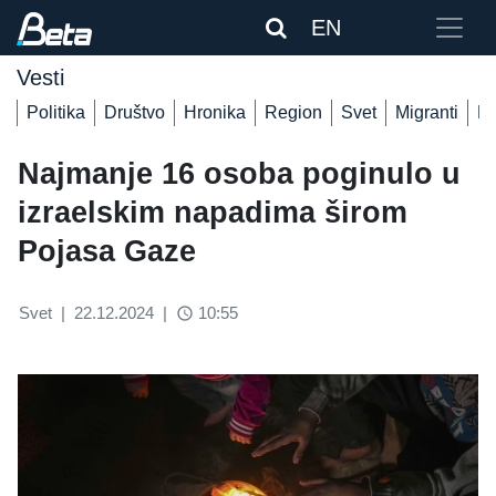
EN
Vesti
Politika
Društvo
Hronika
Region
Svet
Migranti
De
Najmanje 16 osoba poginulo u
izraelskim napadima širom
Pojasa Gaze
Svet
|
22.12.2024
|
10:55
access_time