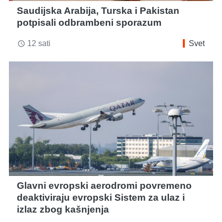
Saudijska Arabija, Turska i Pakistan
potpisali odbrambeni sporazum
12 sati
Svet
access_time
Glavni evropski aerodromi povremeno
deaktiviraju evropski Sistem za ulaz i
izlaz zbog kašnjenja