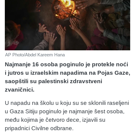
AP Photo/Abdel Kareem Hana
Najmanje 16 osoba poginulo je protekle noći
i jutros u izraelskim napadima na Pojas Gaze,
saopštili su palestinski zdravstveni
zvaničnici.
U napadu na školu u koju su se sklonili raseljeni
u Gaza Sitiju poginulo je najmanje šest osoba,
među kojima je četvoro dece, izjavili su
pripadnici Civilne odbrane.