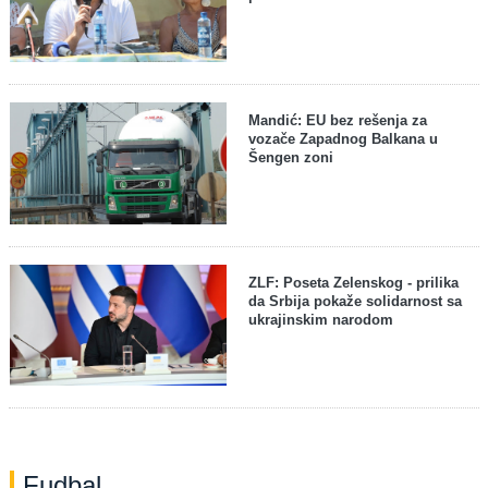
Mandić: EU bez rešenja za
vozače Zapadnog Balkana u
Šengen zoni
ZLF: Poseta Zelenskog - prilika
da Srbija pokaže solidarnost sa
ukrajinskim narodom
Fudbal