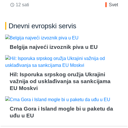
12 sati
Svet
access_time
Dnevni evropski servis
Belgija najveći izvoznik piva u EU
Hil: Isporuka srpskog oružja Ukrajini
važnija od usklađivanja sa sankcijama
EU Moskvi
Crna Gora i Island mogle bi u paketu da
uđu u EU