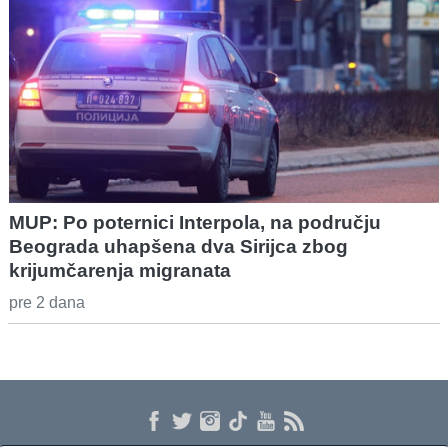
MUP: Po poternici Interpola, na području
Beograda uhapšena dva Sirijca zbog
krijumčarenja migranata
pre 2 dana