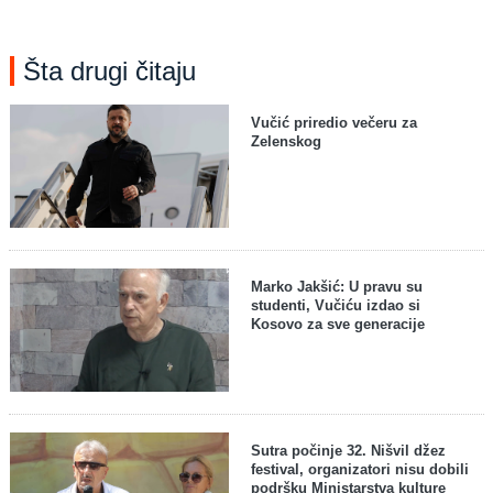
Šta drugi čitaju
Vučić priredio večeru za
Zelenskog
Marko Jakšić: U pravu su
studenti, Vučiću izdao si
Kosovo za sve generacije
Sutra počinje 32. Nišvil džez
festival, organizatori nisu dobili
podršku Ministarstva kulture