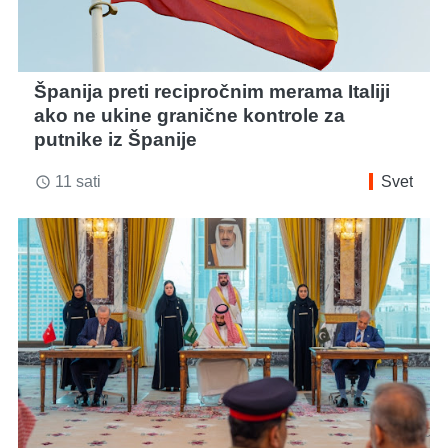
Španija preti recipročnim merama Italiji
ako ne ukine granične kontrole za
putnike iz Španije
11 sati
Svet
access_time