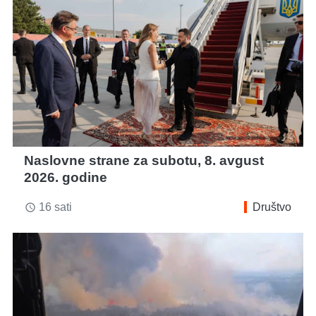
Naslovne strane za subotu, 8. avgust
2026. godine
16 sati
Društvo
access_time