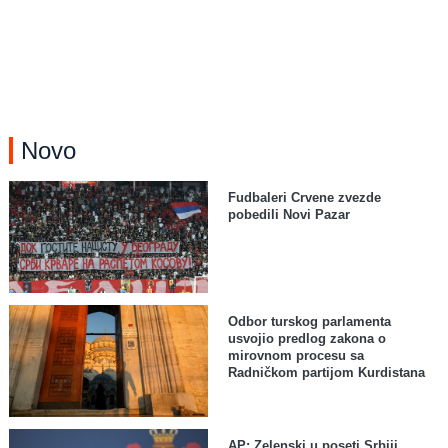
Novo
Fudbaleri Crvene zvezde
pobedili Novi Pazar
Odbor turskog parlamenta
usvojio predlog zakona o
mirovnom procesu sa
Radničkom partijom Kurdistana
AP: Zelenski u poseti Srbiji