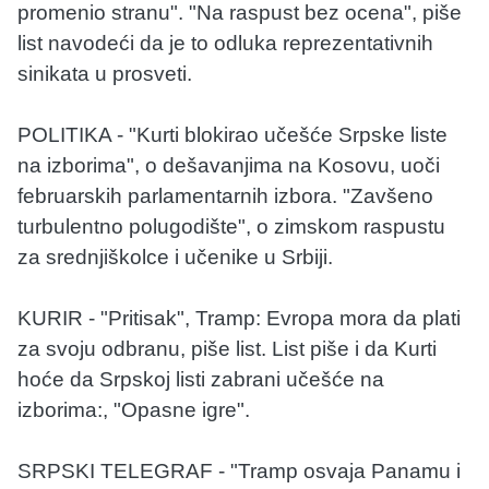
promenio stranu". "Na raspust bez ocena", piše
list navodeći da je to odluka reprezentativnih
sinikata u prosveti.
POLITIKA - "Kurti blokirao učešće Srpske liste
na izborima", o dešavanjima na Kosovu, uoči
februarskih parlamentarnih izbora. "Zavšeno
turbulentno polugodište", o zimskom raspustu
za srednjiškolce i učenike u Srbiji.
KURIR - "Pritisak", Tramp: Evropa mora da plati
za svoju odbranu, piše list. List piše i da Kurti
hoće da Srpskoj listi zabrani učešće na
izborima:, "Opasne igre".
SRPSKI TELEGRAF - "Tramp osvaja Panamu i