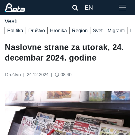
EN
Vesti
Politika
Društvo
Hronika
Region
Svet
Migranti
De
Naslovne strane za utorak, 24.
decembar 2024. godine
Društvo
|
24.12.2024
|
08:40
access_time