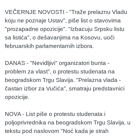
VEČERNJE NOVOSTI - "Traže prelaznu Vladu
koju ne poznaje Ustav", piše list o stavovima
"prozapadne opozicije". "Izbacuju Srpsku listu
sa listića", o dešavanjima na Kosovu, uoči
februarskih parlamentarnih izbora.
DANAS - "Nevidljivi" organizatori bunta -
problem za vlast", o protestu studenata na
beogradskom Trgu Slavija. "Prelazna vlada -
častan izbor za Vučića", smatraju predstavnici
opozicije.
NOVA - List piše o protestu studenata i
poljoprivrednika na beogradskom Trgu Slavija, u
tekstu pod naslovom "Noć kada je strah