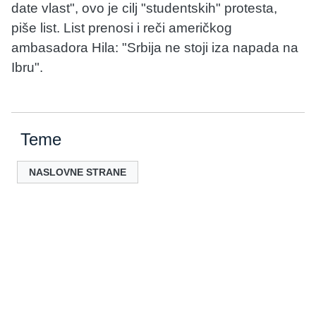
date vlast", ovo je cilj "studentskih" protesta,
piše list. List prenosi i reči američkog
ambasadora Hila: "Srbija ne stoji iza napada na
Ibru".
Teme
NASLOVNE STRANE