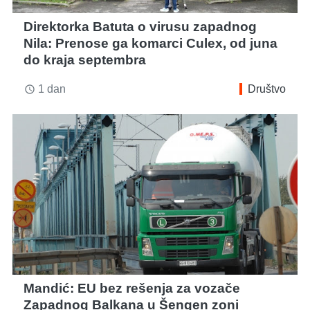
Direktorka Batuta o virusu zapadnog
Nila: Prenose ga komarci Culex, od juna
do kraja septembra
1 dan
Društvo
access_time
Mandić: EU bez rešenja za vozače
Zapadnog Balkana u Šengen zoni