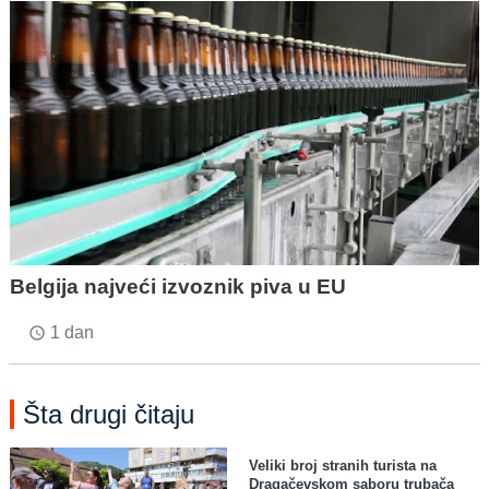
Belgija najveći izvoznik piva u EU
1 dan
access_time
Šta drugi čitaju
Veliki broj stranih turista na
Dragačevskom saboru trubača