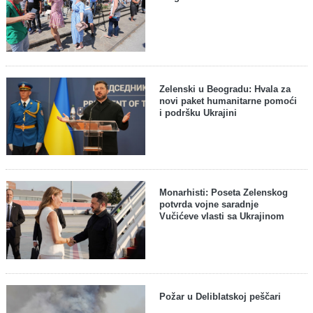
Zelenski u Beogradu: Hvala za
novi paket humanitarne pomoći
i podršku Ukrajini
Monarhisti: Poseta Zelenskog
potvrda vojne saradnje
Vučićeve vlasti sa Ukrajinom
Požar u Deliblatskoj peščari