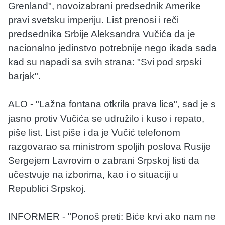
Grenland", novoizabrani predsednik Amerike
pravi svetsku imperiju. List prenosi i reči
predsednika Srbije Aleksandra Vučića da je
nacionalno jedinstvo potrebnije nego ikada sada
kad su napadi sa svih strana: "Svi pod srpski
barjak".
ALO - "Lažna fontana otkrila prava lica", sad je s
jasno protiv Vučića se udružilo i kuso i repato,
piše list. List piše i da je Vučić telefonom
razgovarao sa ministrom spoljih poslova Rusije
Sergejem Lavrovim o zabrani Srpskoj listi da
učestvuje na izborima, kao i o situaciji u
Republici Srpskoj.
INFORMER - "Ponoš preti: Biće krvi ako nam ne