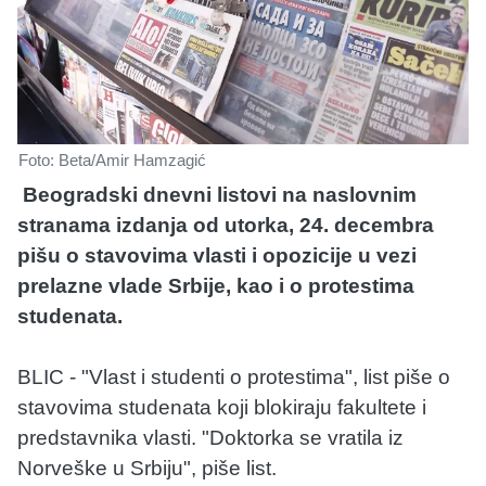
Foto: Beta/Amir Hamzagić
Beogradski dnevni listovi na naslovnim
stranama izdanja od utorka, 24. decembra
pišu o stavovima vlasti i opozicije u vezi
prelazne vlade Srbije, kao i o protestima
studenata.
BLIC - "Vlast i studenti o protestima", list piše o
stavovima studenata koji blokiraju fakultete i
predstavnika vlasti. "Doktorka se vratila iz
Norveške u Srbiju", piše list.