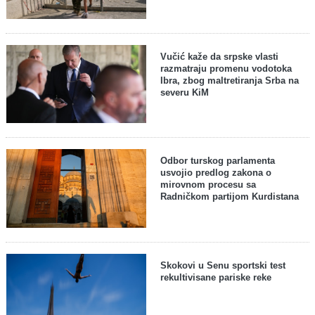
Vučić kaže da srpske vlasti
razmatraju promenu vodotoka
Ibra, zbog maltretiranja Srba na
severu KiM
Odbor turskog parlamenta
usvojio predlog zakona o
mirovnom procesu sa
Radničkom partijom Kurdistana
Skokovi u Senu sportski test
rekultivisane pariske reke