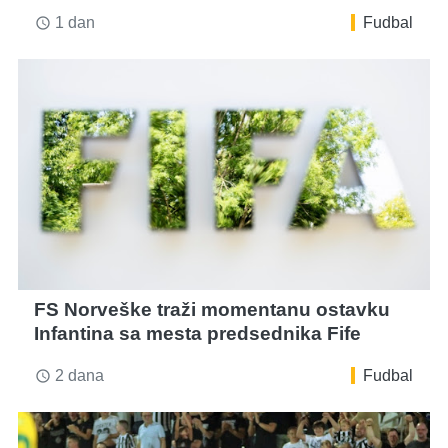
1 dan
Fudbal
access_time
FS Norveške traži momentanu ostavku
Infantina sa mesta predsednika Fife
2 dana
Fudbal
access_time