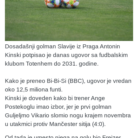
Dosadašnji golman Slavije iz Praga Antonin
Kinski potpisao je danas ugovor sa fudbalskim
klubom Totenhem do 2031. godine.
Kako je preneo Bi-Bi-Si (BBC), ugovor je vredan
oko 12,5 miliona funti.
Kinski je doveden kako bi trener Ange
Postekoglu imao izbor, jer je prvi golman
Guljeljmo Vikario slomio nogu krajem novembra
u utakmici protiv Mančester sitija (4:0).
Od tada je umesto njega na golu bio Frejzer