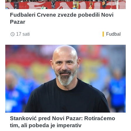
Fudbaleri Crvene zvezde pobedili Novi
Pazar
17 sati
Fudbal
access_time
Stanković pred Novi Pazar: Rotiraćemo
tim, ali pobeda je imperativ