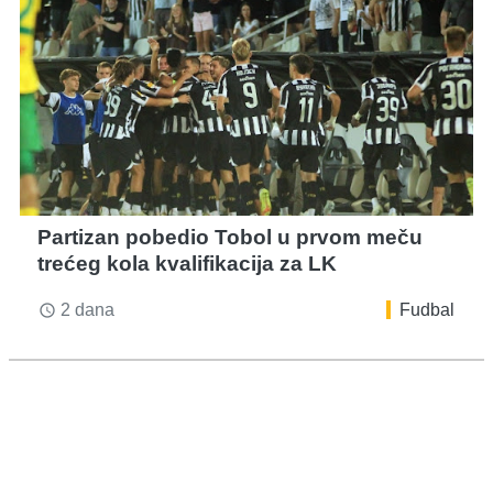
Partizan pobedio Tobol u prvom meču
trećeg kola kvalifikacija za LK
2 dana
Fudbal
access_time