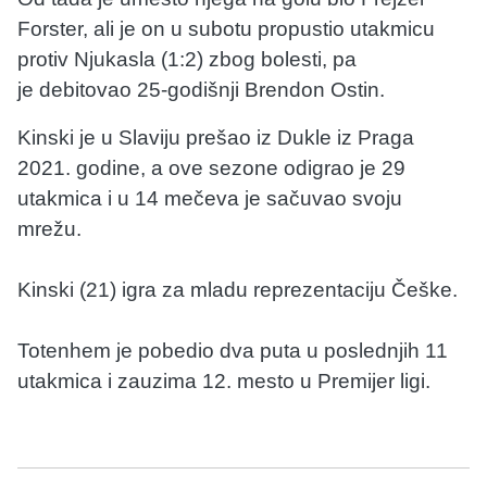
Forster, ali je on u subotu propustio utakmicu
protiv Njukasla (1:2) zbog bolesti, pa
je debitovao 25-godišnji Brendon Ostin.
Kinski je u Slaviju prešao iz Dukle iz Praga
2021. godine, a ove sezone odigrao je 29
utakmica i u 14 mečeva je sačuvao svoju
mrežu.
Kinski (21) igra za mladu reprezentaciju Češke.
Totenhem je pobedio dva puta u poslednjih 11
utakmica i zauzima 12. mesto u Premijer ligi.