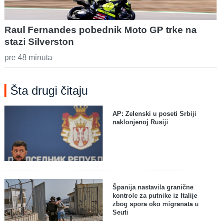
Raul Fernandes pobednik Moto GP trke na
stazi Silverston
pre 48 minuta
Šta drugi čitaju
AP: Zelenski u poseti Srbiji
naklonjenoj Rusiji
Španija nastavila granične
kontrole za putnike iz Italije
zbog spora oko migranata u
Seuti