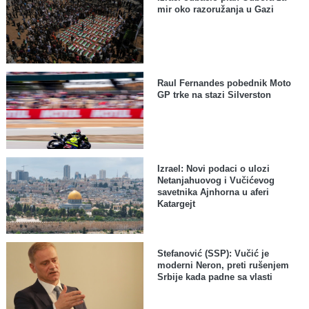
mir oko razoružanja u Gazi
Raul Fernandes pobednik Moto
GP trke na stazi Silverston
Izrael: Novi podaci o ulozi
Netanjahuovog i Vučićevog
savetnika Ajnhorna u aferi
Katargejt
Stefanović (SSP): Vučić je
moderni Neron, preti rušenjem
Srbije kada padne sa vlasti