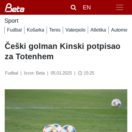
EN
Sport
Fudbal
Košarka
Tenis
Vaterpolo
Atletika
Automoto
Češki golman Kinski potpisao
za Totenhem
Fudbal
|
Izvor: Beta
|
05.01.2025
|
15:25
access_time