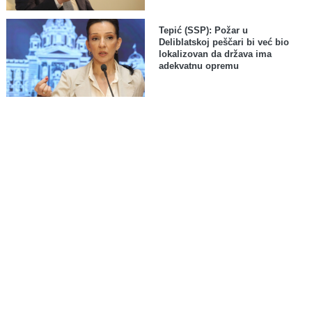
Tepić (SSP): Požar u
Deliblatskoj peščari bi već bio
lokalizovan da država ima
adekvatnu opremu