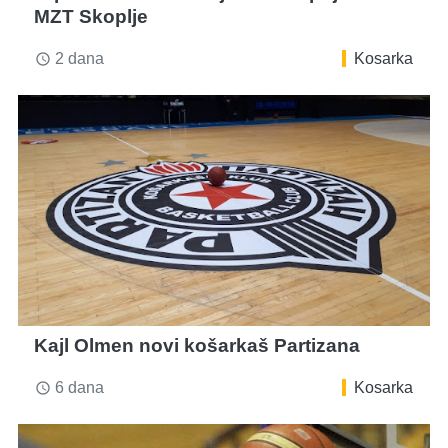
MZT Skoplje
2 dana
Kosarka
access_time
Kajl Olmen novi košarkaš Partizana
6 dana
Kosarka
access_time