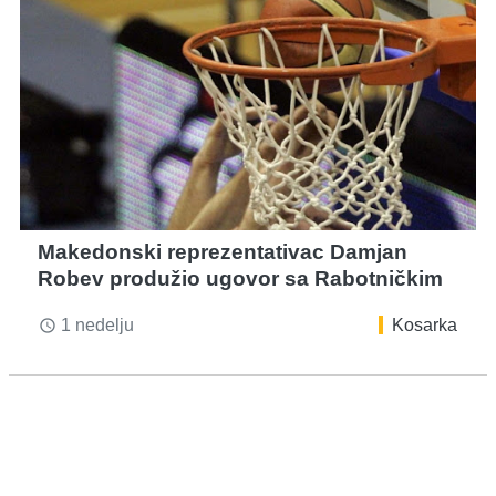
Makedonski reprezentativac Damjan
Robev produžio ugovor sa Rabotničkim
1 nedelju
Kosarka
access_time