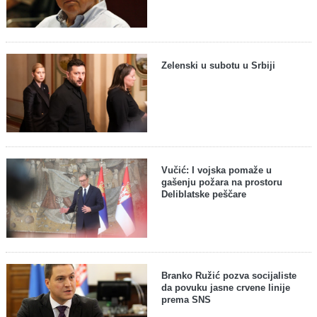
Zelenski u subotu u Srbiji
Vučić: I vojska pomaže u
gašenju požara na prostoru
Deliblatske peščare
Branko Ružić pozva socijaliste
da povuku jasne crvene linije
prema SNS