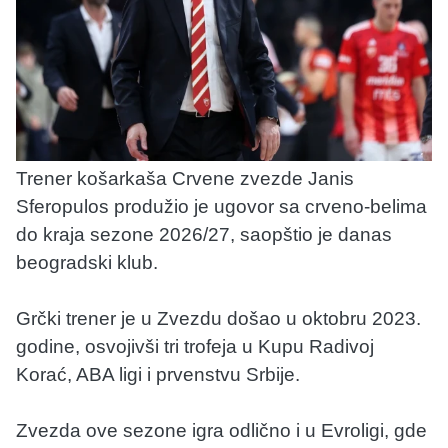
Trener košarkaša Crvene zvezde Janis
Sferopulos produžio je ugovor sa crveno-belima
do kraja sezone 2026/27, saopštio je danas
beogradski klub.
Grčki trener je u Zvezdu došao u oktobru 2023.
godine, osvojivši tri trofeja u Kupu Radivoj
Korać, ABA ligi i prvenstvu Srbije.
Zvezda ove sezone igra odlično i u Evroligi, gde