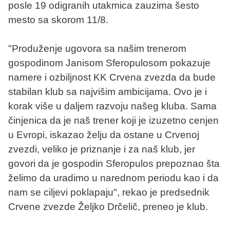
posle 19 odigranih utakmica zauzima šesto
mesto sa skorom 11/8.
"Produženje ugovora sa našim trenerom
gospodinom Janisom Sferopulosom pokazuje
namere i ozbiljnost KK Crvena zvezda da bude
stabilan klub sa najvišim ambicijama. Ovo je i
korak više u daljem razvoju našeg kluba. Sama
činjenica da je naš trener koji je izuzetno cenjen
u Evropi, iskazao želju da ostane u Crvenoj
zvezdi, veliko je priznanje i za naš klub, jer
govori da je gospodin Sferopulos prepoznao šta
želimo da uradimo u narednom periodu kao i da
nam se ciljevi poklapaju", rekao je predsednik
Crvene zvezde Željko Drčelič, preneo je klub.