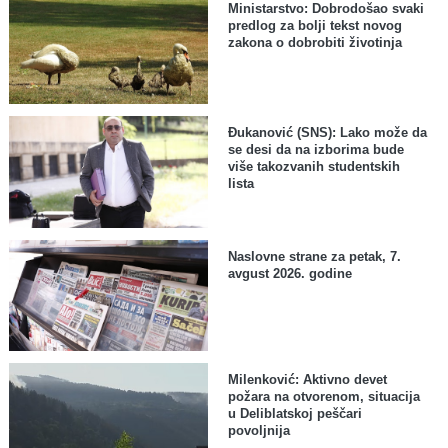
Ministarstvo: Dobrodošao svaki
predlog za bolji tekst novog
zakona o dobrobiti životinja
Đukanović (SNS): Lako može da
se desi da na izborima bude
više takozvanih studentskih
lista
Naslovne strane za petak, 7.
avgust 2026. godine
Milenković: Aktivno devet
požara na otvorenom, situacija
u Deliblatskoj peščari
povoljnija