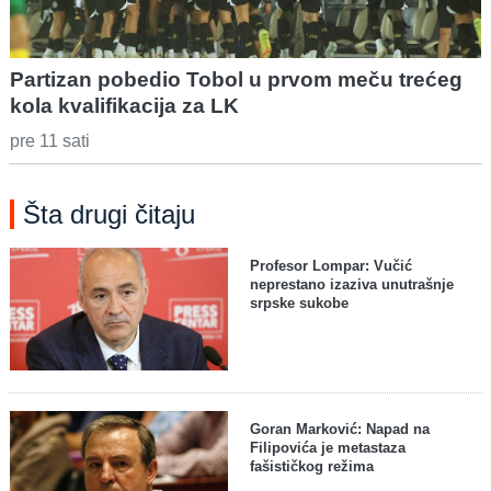
Partizan pobedio Tobol u prvom meču trećeg
kola kvalifikacija za LK
pre 11 sati
Šta drugi čitaju
Profesor Lompar: Vučić
neprestano izaziva unutrašnje
srpske sukobe
Goran Marković: Napad na
Filipovića je metastaza
fašističkog režima