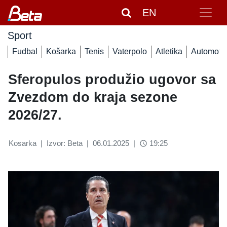
EN
Sport
Fudbal
Košarka
Tenis
Vaterpolo
Atletika
Automoto
Sferopulos produžio ugovor sa
Zvezdom do kraja sezone
2026/27.
Kosarka
|
Izvor: Beta
|
06.01.2025
|
19:25
access_time