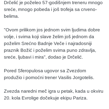
Drčelić je poželeo 57-godišnjem treneru mnogo
sreće, mnogo pobeda i još trofeja sa crveno-
belima.
"Ovom prilikom jos jednom svim ljudima dobre
volje, i svima koji slave želim još jednom da
poželim Srećno Badnje Veče i najradosniji
praznik Božić i poželim svima puno zdravlja,
sreće, ljubavi i mira", dodao je Drčelić.
Pored Sferopulosa ugovor sa Zvezdom
produžio i pomoćni trener Vasilis Jorgotelis.
Zvezda naredni meč igra u petak, kada u okviru
20. kola Evrolige dočekuje ekipu Pariza.