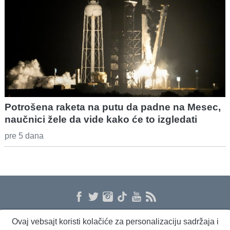
Potrošena raketa na putu da padne na Mesec,
naučnici žele da vide kako će to izgledati
pre 5 dana
Ovaj vebsajt koristi kolačiće za personalizaciju sadržaja i