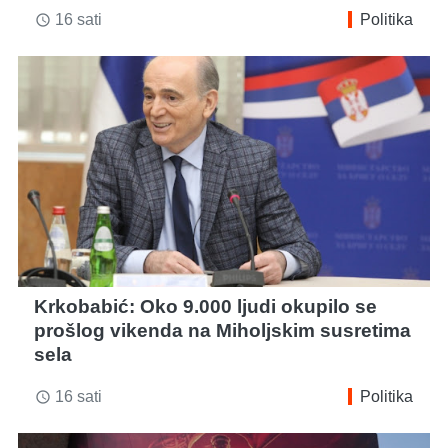
16 sati
Politika
access_time
Krkobabić: Oko 9.000 ljudi okupilo se
prošlog vikenda na Miholjskim susretima
sela
16 sati
Politika
access_time