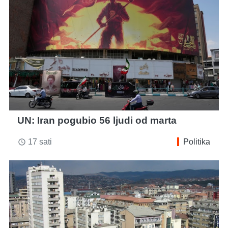
UN: Iran pogubio 56 ljudi od marta
17 sati
Politika
access_time