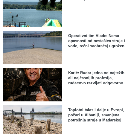
Operativni tim Vlade: Nema
opasnosti od nestašica struje i
vode, rečni saobraćaj ugrožen
Karić: Rudar jedna od najtežih
ali najčasnijih profesija,
rudarstvo razvijati odgovorno
Toplotni talas i dalje u Evropi,
požari u Albaniji, smanjena
potrošnja struje u Mađarskoj