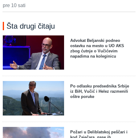
pre 10 sati
Šta drugi čitaju
Advokat Beljanski podneo
ostavku na mesto u UO AKS
zbog ćutnje o Vučićevim
napadima na koleginicu
Po odlasku predsednika Srbije
iz BiH, Vučić i Helez razmenili
oštre poruke
Požari u Deliblatskoj peščari i
kod Zaječara, gase ih