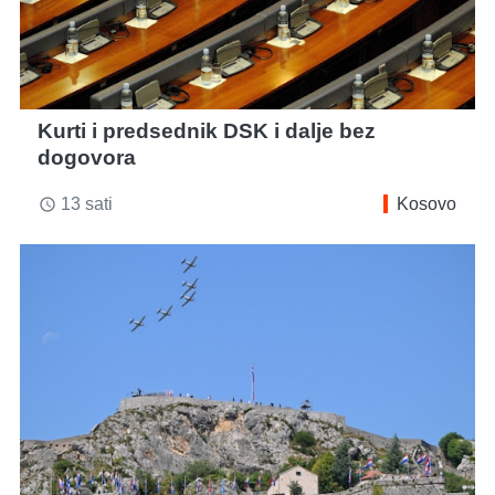
Kurti i predsednik DSK i dalje bez
dogovora
13 sati
Kosovo
access_time