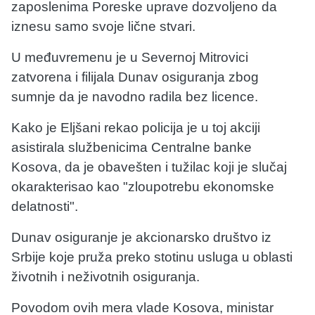
zaposlenima Poreske uprave dozvoljeno da
iznesu samo svoje lične stvari.
U međuvremenu je u Severnoj Mitrovici
zatvorena i filijala Dunav osiguranja zbog
sumnje da je navodno radila bez licence.
Kako je Eljšani rekao policija je u toj akciji
asistirala službenicima Centralne banke
Kosova, da je obavešten i tužilac koji je slučaj
okarakterisao kao "zloupotrebu ekonomske
delatnosti".
Dunav osiguranje je akcionarsko društvo iz
Srbije koje pruža preko stotinu usluga u oblasti
životnih i neživotnih osiguranja.
Povodom ovih mera vlade Kosova, ministar