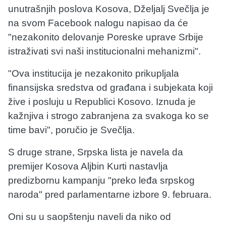
unutrašnjih poslova Kosova, Dželjalj Svečlja je
na svom Facebook nalogu napisao da će
"nezakonito delovanje Poreske uprave Srbije
istraživati svi naši institucionalni mehanizmi".
"Ova institucija je nezakonito prikupljala
finansijska sredstva od građana i subjekata koji
žive i posluju u Republici Kosovo. Iznuda je
kažnjiva i strogo zabranjena za svakoga ko se
time bavi", poručio je Svečlja.
S druge strane, Srpska lista je navela da
premijer Kosova Aljbin Kurti nastavlja
predizbornu kampanju "preko leđa srpskog
naroda" pred parlamentarne izbore 9. februara.
Oni su u saopštenju naveli da niko od