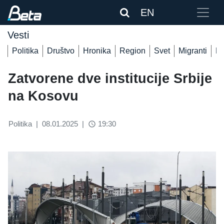
EN
Vesti
Politika
Društvo
Hronika
Region
Svet
Migranti
De
Zatvorene dve institucije Srbije
na Kosovu
Politika
|
08.01.2025
|
19:30
access_time