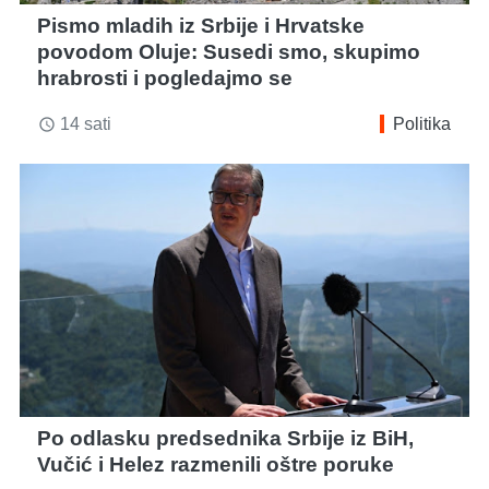
Pismo mladih iz Srbije i Hrvatske
povodom Oluje: Susedi smo, skupimo
hrabrosti i pogledajmo se
14 sati
Politika
access_time
Po odlasku predsednika Srbije iz BiH,
Vučić i Helez razmenili oštre poruke