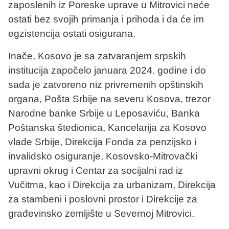
zaposlenih iz Poreske uprave u Mitrovici neće
ostati bez svojih primanja i prihoda i da će im
egzistencija ostati osigurana.
Inače, Kosovo je sa zatvaranjem srpskih
institucija započelo januara 2024. godine i do
sada je zatvoreno niz privremenih opštinskih
organa, Pošta Srbije na severu Kosova, trezor
Narodne banke Srbije u Leposaviću, Banka
Poštanska štedionica, Kancelarija za Kosovo
vlade Srbije, Direkcija Fonda za penzijsko i
invalidsko osiguranje, Kosovsko-Mitrovački
upravni okrug i Centar za socijalni rad iz
Vučitrna, kao i Direkcija za urbanizam, Direkcija
za stambeni i poslovni prostor i Direkcije za
građevinsko zemljište u Severnoj Mitrovici.