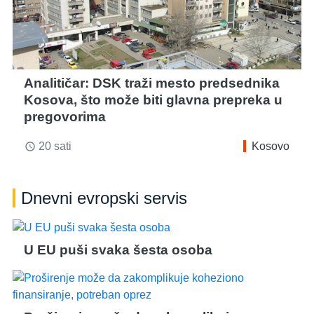
Analitičar: DSK traži mesto predsednika
Kosova, što može biti glavna prepreka u
pregovorima
20 sati
Kosovo
access_time
Dnevni evropski servis
U EU puši svaka šesta osoba