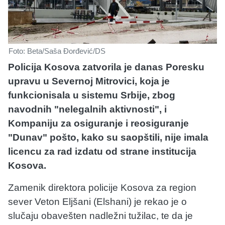
Foto: Beta/Saša Đorđević/DS
Policija Kosova zatvorila je danas Poresku
upravu u Severnoj Mitrovici, koja je
funkcionisala u sistemu Srbije, zbog
navodnih "nelegalnih aktivnosti", i
Kompaniju za osiguranje i reosiguranje
"Dunav" pošto, kako su saopštili, nije imala
licencu za rad izdatu od strane institucija
Kosova.
Zamenik direktora policije Kosova za region
sever Veton Eljšani (Elshani) je rekao je o
slučaju obavešten nadležni tužilac, te da je