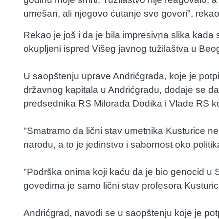
umešan, ali njegovo ćutanje sve govori", rekao
Rekao je još i da je bila impresivna slika kada 
okupljeni ispred Višeg javnog tužilaštva u Beo
U saopštenju uprave Andrićgrada, koje je potp
državnog kapitala u Andrićgradu, dodaje se da
predsednika RS Milorada Dodika i Vlade RS koja
"Smatramo da lični stav umetnika Kusturice ne
narodu, a to je jedinstvo i sabornost oko politi
"Podrška onima koji kaću da je bio genocid u S
govedima je samo lični stav profesora Kusturic
Andrićgrad, navodi se u saopštenju koje je pot