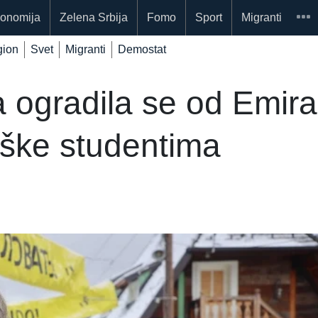
onomija
Zelena Srbija
Fomo
Sport
Migranti
ion
Svet
Migranti
Demostat
 ogradila se od Emira
drške studentima