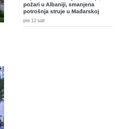
požari u Albaniji, smanjena
potrošnja struje u Mađarskoj
pre 12 sati