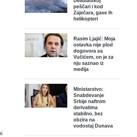
Deliblatskoj
peščari i kod
Zaječara, gase ih
helikopteri
Rasim Ljajić: Moja
ostavka nije plod
dogovora sa
Vučićem, on je za
nju saznao iz
medija
Ministarstvo:
Snabdevanje
Srbije naftnim
derivatima
stabilno, bez
obzira na
vodostaj Dunava
i