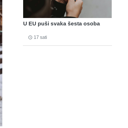
U EU puši svaka šesta osoba
17 sati
access_time