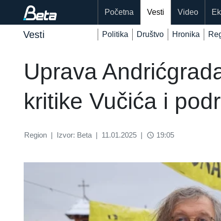
Početna
Vesti
Video
Ek
Vesti
Politika
Društvo
Hronika
Reg
Uprava Andrićgrada
kritike Vučića i po
Region
|
Izvor: Beta
|
11.01.2025
|
19:05
access_time