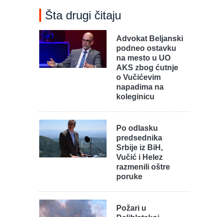
Šta drugi čitaju
Advokat Beljanski
podneo ostavku
na mesto u UO
AKS zbog ćutnje
o Vučićevim
napadima na
koleginicu
Po odlasku
predsednika
Srbije iz BiH,
Vučić i Helez
razmenili oštre
poruke
Požari u