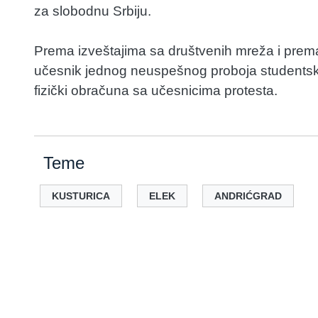
za slobodnu Srbiju.
Prema izveštajima sa društvenih mreža i prema
učesnik jednog neuspešnog proboja studentsk
fizički obračuna sa učesnicima protesta.
Teme
KUSTURICA
ELEK
ANDRIĆGRAD