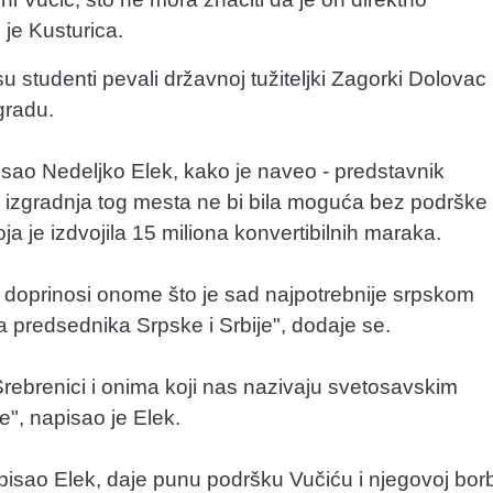
 je Kusturica.
su studenti pevali državnoj tužiteljki Zagorki Dolovac
gradu.
isao Nedeljko Elek, kako je naveo - predstavnik
 izgradnja tog mesta ne bi bila moguća bez podrške
 je izdvojila 15 miliona konvertibilnih maraka.
 doprinosi onome što je sad najpotrebnije srpskom
ka predsednika Srpske i Srbije", dodaje se.
rebrenici i onima koji nas nazivaju svetosavskim
e", napisao je Elek.
pisao Elek, daje punu podršku Vučiću i njegovoj borb