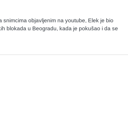
 snimcima objavljenim na youtube, Elek je bio
ih blokada u Beogradu, kada je pokušao i da se