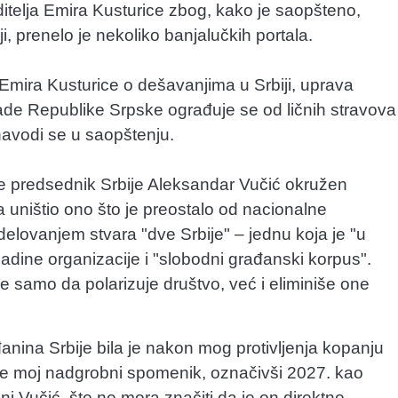
itelja Emira Kusturice zbog, kako je saopšteno,
, prenelo je nekoliko banjalučkih portala.
Emira Kusturice o dešavanjima u Srbiji, uprava
ade Republike Srpske ograđuje se od ličnih stravova
avodi se u saopštenju.
je predsednik Srbije Aleksandar Vučić okružen
a uništio ono što je preostalo od nacionalne
 delovanjem stvara "dve Srbije" – jednu koja je "u
adine organizacije i "slobodni građanski korpus".
e samo da polarizuje društvo, već i eliminiše one
nina Srbije bila je nakon mog protivljenja kopanju
a je moj nadgrobni spomenik, označivši 2027. kao
ni Vučić, što ne mora značiti da je on direktno