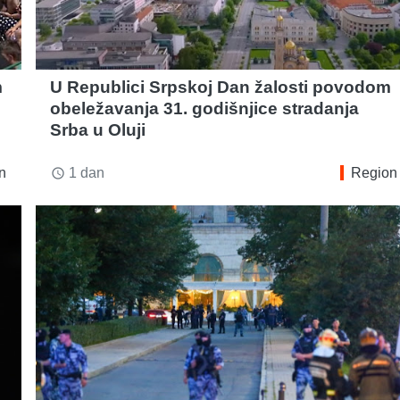
m
U Republici Srpskoj Dan žalosti povodom
obeležavanja 31. godišnjice stradanja
Srba u Oluji
n
1 dan
Region
access_time