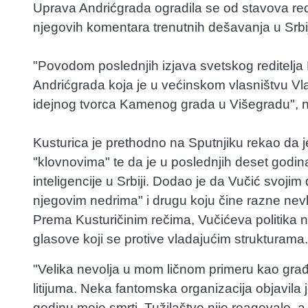
Uprava Andrićgrada ogradila se od stavova red
njegovih komentara trenutnih dešavanja u Srbiji
"Povodom poslednjih izjava svetskog reditelja 
Andrićgrada koja je u većinskom vlasništvu Vl
idejnog tvorca Kamenog grada u Višegradu", n
Kusturica je prethodno na Sputnjiku rekao da 
"klovnovima" te da je u poslednjih deset godin
inteligencije u Srbiji. Dodao je da Vučić svojim
njegovim nedrima" i drugu koju čine razne nevl
Prema Kusturičinim rečima, Vučićeva politika n
glasove koji se protive vladajućim strukturama.
"Velika nevolja u mom ličnom primeru kao građa
litijuma. Neka fantomska organizacija objavil
godinu moje smrti. Tužilaštvo nije reagovalo, a 