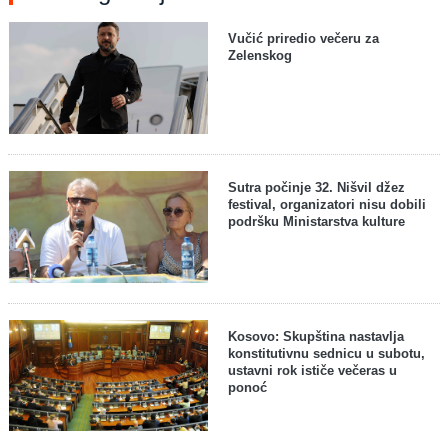
Vučić priredio večeru za
Zelenskog
Sutra počinje 32. Nišvil džez
festival, organizatori nisu dobili
podršku Ministarstva kulture
Kosovo: Skupština nastavlja
konstitutivnu sednicu u subotu,
ustavni rok ističe večeras u
ponoć