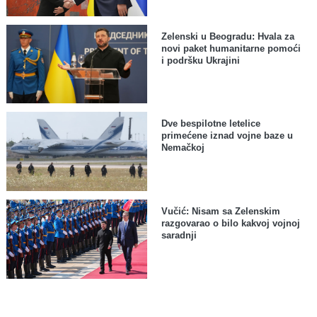
Zelenski u Beogradu: Hvala za
novi paket humanitarne pomoći
i podršku Ukrajini
Dve bespilotne letelice
primećene iznad vojne baze u
Nemačkoj
Vučić: Nisam sa Zelenskim
razgovarao o bilo kakvoj vojnoj
saradnji