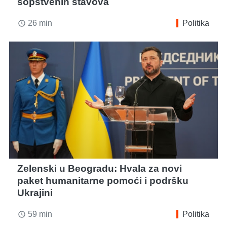
sopstvenih stavova
26 min
Politika
access_time
Zelenski u Beogradu: Hvala za novi
paket humanitarne pomoći i podršku
Ukrajini
59 min
Politika
access_time