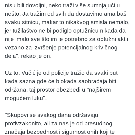
nisu bili dovoljni, neko traži više sumnjajući u
nešto. Ja tražim od svih da dostavimo ama baš
svaku sitnicu, makar to nikakvog smisla nemalo,
jer tužilaštvo ne bi podiglo optužnicu nikada da
nije imalo sve što im je potrebno za optužni akt i
vezano za izvršenje potencijalnog krivičnog
dela", rekao je on.
Uz to, Vučić je od policije tražio da svaki put
kada sazna gde će blokada saobraćaja biti
održana, taj prostor obezbedi u "najširem
mogućem luku".
"Skupovi se svakog dana održavaju
protivzakonito, ali za nas je od presudnog
značaja bezbednost i sigurnost onih koji te