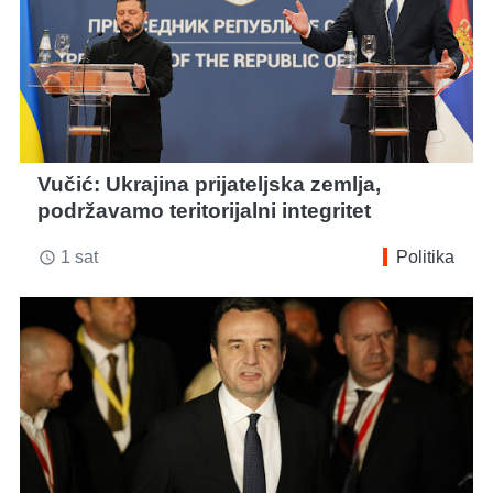
Vučić: Ukrajina prijateljska zemlja,
podržavamo teritorijalni integritet
1 sat
Politika
access_time