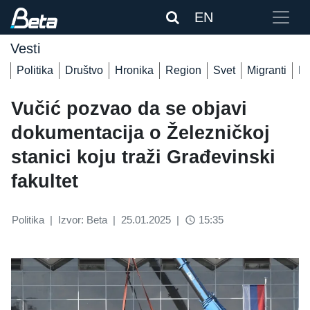
EN
Vesti
Politika
Društvo
Hronika
Region
Svet
Migranti
De
Vučić pozvao da se objavi
dokumentacija o Železničkoj
stanici koju traži Građevinski
fakultet
Politika
|
Izvor: Beta
|
25.01.2025
|
15:35
access_time