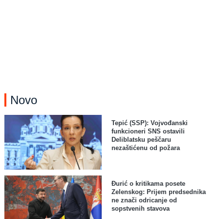
Novo
Tepić (SSP): Vojvođanski
funkcioneri SNS ostavili
Deliblatsku peščaru
nezaštićenu od požara
Đurić o kritikama posete
Zelenskog: Prijem predsednika
ne znači odricanje od
sopstvenih stavova