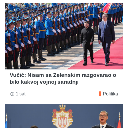
Vučić: Nisam sa Zelenskim razgovarao o
bilo kakvoj vojnoj saradnji
1 sat
Politika
access_time