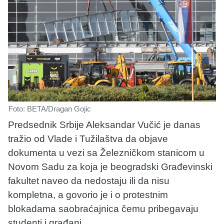
Foto: BETA/Dragan Gojic
Predsednik Srbije Aleksandar Vučić je danas
tražio od Vlade i Tužilaštva da objave
dokumenta u vezi sa Železničkom stanicom u
Novom Sadu za koja je beogradski Građevinski
fakultet naveo da nedostaju ili da nisu
kompletna, a govorio je i o protestnim
blokadama saobraćajnica čemu pribegavaju
studenti i građani.