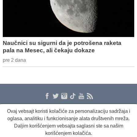
Naučnici su sigurni da je potrošena raketa
pala na Mesec, ali čekaju dokaze
pre 2 dana
Ovaj vebsajt koristi kolačiće za personalizaciju sadržaja i
O nama
Proizvodi i usluge
Politika privatnosti
Kontakt
RSS
oglasa, analitiku i funkcionisanje alata društvenih mreža.
Daljim korišćenjem vebsajta saglasni ste sa našim
korišćenjem kolačića.
Beta Briefing
Dnevni evropski servis
Radio Sto plus