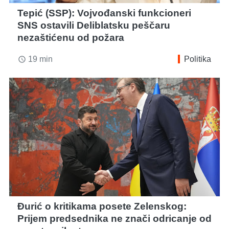
Tepić (SSP): Vojvođanski funkcioneri
SNS ostavili Deliblatsku peščaru
nezaštićenu od požara
19 min
Politika
access_time
Đurić o kritikama posete Zelenskog:
Prijem predsednika ne znači odricanje od