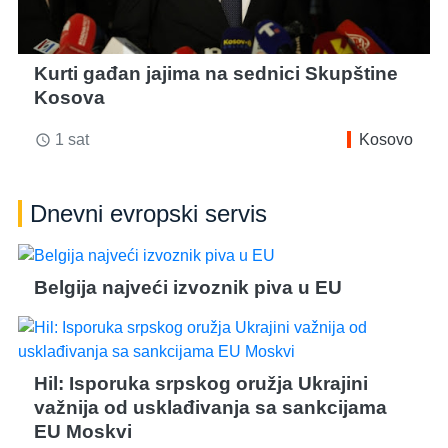
Kurti gađan jajima na sednici Skupštine
Kosova
1 sat
Kosovo
access_time
Dnevni evropski servis
Belgija najveći izvoznik piva u EU
Hil: Isporuka srpskog oružja Ukrajini
važnija od usklađivanja sa sankcijama
EU Moskvi