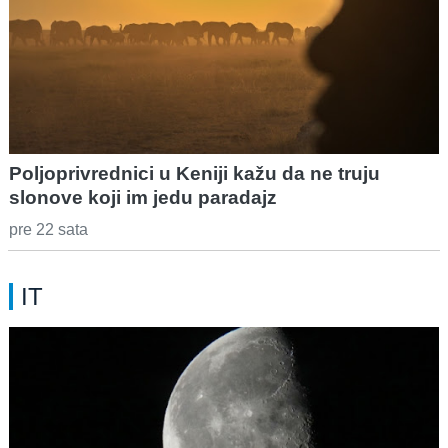
Poljoprivrednici u Keniji kažu da ne truju
slonove koji im jedu paradajz
pre 22 sata
IT