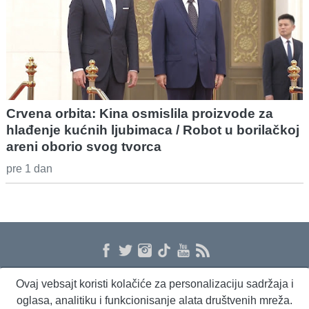
Crvena orbita: Kina osmislila proizvode za
hlađenje kućnih ljubimaca / Robot u borilačkoj
areni oborio svog tvorca
pre 1 dan
Ovaj vebsajt koristi kolačiće za personalizaciju sadržaja i
O nama
Proizvodi i usluge
Politika privatnosti
Kontakt
RSS
oglasa, analitiku i funkcionisanje alata društvenih mreža.