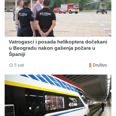
Vatrogasci i posada helikoptera dočekani
u Beogradu nakon gašenja požara u
Španiji
5 sati
Društvo
access_time