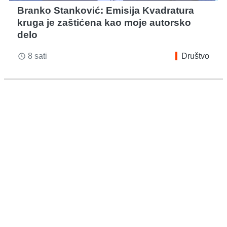
Branko Stanković: Emisija Kvadratura
kruga je zaštićena kao moje autorsko
delo
8 sati
Društvo
access_time