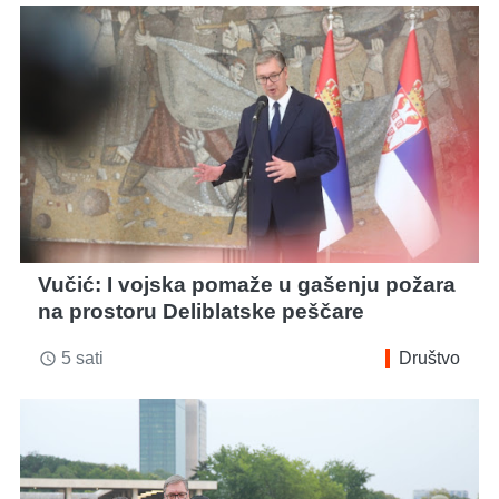
Vučić: I vojska pomaže u gašenju požara
na prostoru Deliblatske peščare
5 sati
Društvo
access_time