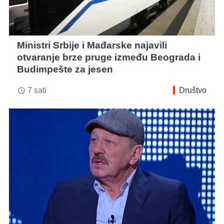
Ministri Srbije i Mađarske najavili
otvaranje brze pruge između Beograda i
Budimpešte za jesen
7 sati
Društvo
access_time