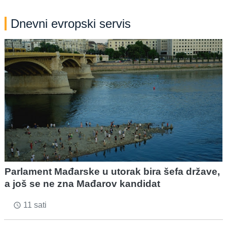
Dnevni evropski servis
Parlament Mađarske u utorak bira šefa države,
a još se ne zna Mađarov kandidat
11 sati
access_time