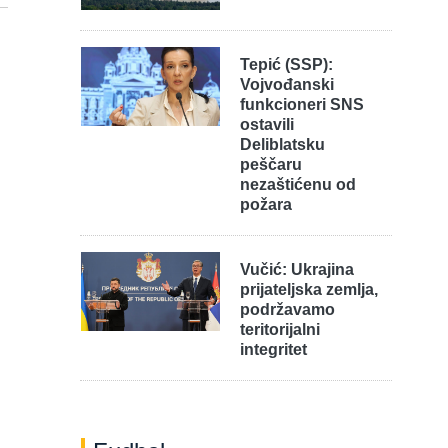
Tepić (SSP):
Vojvođanski
funkcioneri SNS
ostavili
Deliblatsku
peščaru
nezaštićenu od
požara
Vučić: Ukrajina
prijateljska zemlja,
podržavamo
teritorijalni
integritet