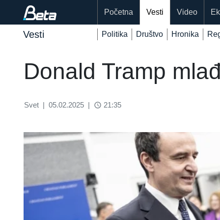
Početna
Vesti
Video
Ek
Vesti
Politika
Društvo
Hronika
Reg
Donald Tramp mlađi 
Svet
|
05.02.2025
|
21:35
access_time