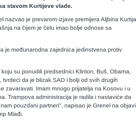
sa stavom Kurtijeve vlade.
l nazvao je prevarom izjave premijera Aljbina Kurtij
šnja na čijem je čelu imao bolje odnose sa
 da je međunarodna zajednica jedinstvena protiv
e koju su ponudili predsednici Klinton, Buš, Obama,
 tvrdeći da je blizak SAD i bolji od svih drugih
se zavaravati. Imam mnogo prijatelja na Kosovu i u
iona. Trampova administracija je radila i nastaviće da
u nam pouzdani partneri", napisao je Grenel na objavi
mp Mlađi.