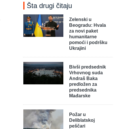
Šta drugi čitaju
a
Zelenski u
Beogradu: Hvala
za novi paket
humanitarne
pomoći i podršku
Ukrajini
Bivši predsednik
Vrhovnog suda
Andraš Baka
predložen za
predsednika
Mađarske
Požar u
Deliblatskoj
peščari