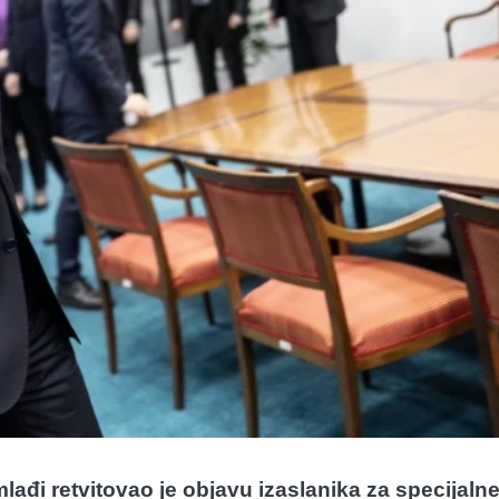
đi retvitovao je objavu izaslanika za specijaln