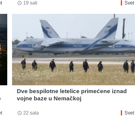
t
19 sati
Svet
access_time
Dve bespilotne letelice primećene iznad
e
vojne baze u Nemačkoj
t
22 sata
Svet
access_time