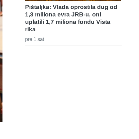
Pištaljka: Vlada oprostila dug od
1,3 miliona evra JRB-u, oni
uplatili 1,7 miliona fondu Vista
rika
pre 1 sat
e