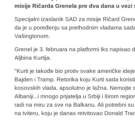
misije Ričarda Grenela pre dva dana u vezi 
Specijalni izaslanik SAD za misije Ričard Grene
da je u poređenju sa prethodnim vladama sada
Vašingtonom.
Grenel je 3. februara na platformi Iks napisao
Aljbina Kurtija.
"Kurti je takođe bio protiv svake američke idej
Bajden i Tramp. Retorika koju Kurti sada koristi,
kosovskih vlada, apsolutno je lažna. Nemojte 
Albaniji...i mnogo prijatelja u Srbiji i širom reg
radi na miru za sve na Balkanu. Ali potrebni s
na tviteru, koju je danas retvitovao Donald Tra