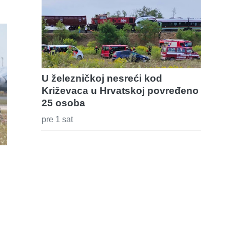
U železničkoj nesreći kod
Križevaca u Hrvatskoj povređeno
25 osoba
pre 1 sat