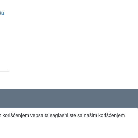
jim korišćenjem vebsajta saglasni ste sa našim korišćenjem
Beta Briefing
Dnevni evropski servis
Radio Sto plus