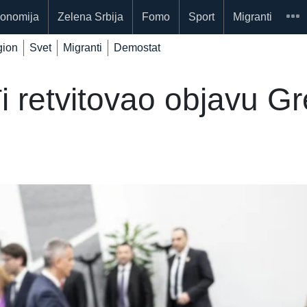
onomija
Zelena Srbija
Fomo
Sport
Migranti
ion
Svet
Migranti
Demostat
retvitovao objavu Gre