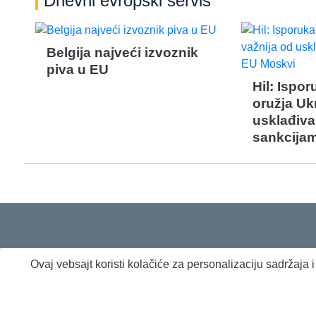
Dnevni evropski servis
Belgija najveći izvoznik
piva u EU
Hil: Ispo
oružja Ukr
usklađiva
sankcija
Ovaj vebsajt koristi kolačiće za personalizaciju sadržaja
O nama
Proizvodi i usluge
Politika privatnosti
Kontakt
RSS