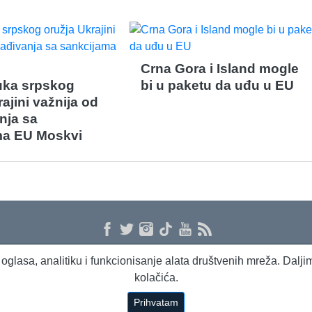
Crna Gora i Island mogle
ruka srpskog
bi u paketu da uđu u EU
ajini važnija od
nja sa
ma EU Moskvi
 i oglasa, analitiku i funkcionisanje alata društvenih mreža. Dal
kolačića.
Prihvatam