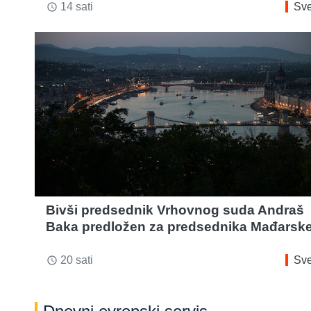
14 sati
Sve
access_time
Bivši predsednik Vrhovnog suda Andraš
Baka predložen za predsednika Mađarsk
20 sati
Sve
access_time