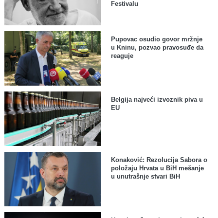
Festivalu
Pupovac osudio govor mržnje
u Kninu, pozvao pravosuđe da
reaguje
Belgija najveći izvoznik piva u
EU
Konaković: Rezolucija Sabora o
položaju Hrvata u BiH mešanje
u unutrašnje stvari BiH