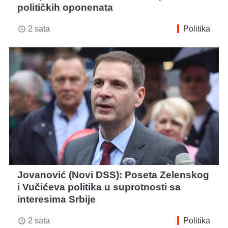
političkih oponenata
2 sata
Politika
access_time
Jovanović (Novi DSS): Poseta Zelenskog
i Vučićeva politika u suprotnosti sa
interesima Srbije
2 sata
Politika
access_time