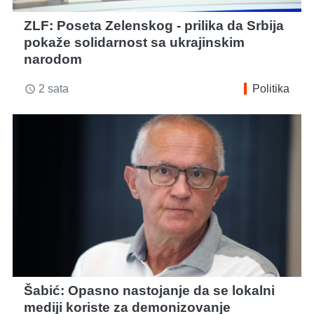
ZLF: Poseta Zelenskog - prilika da Srbija
pokaže solidarnost sa ukrajinskim
narodom
2 sata
Politika
access_time
Šabić: Opasno nastojanje da se lokalni
mediji koriste za demonizovanje