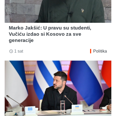
Marko Jakšić: U pravu su studenti,
Vučiću izdao si Kosovo za sve
generacije
1 sat
Politika
access_time