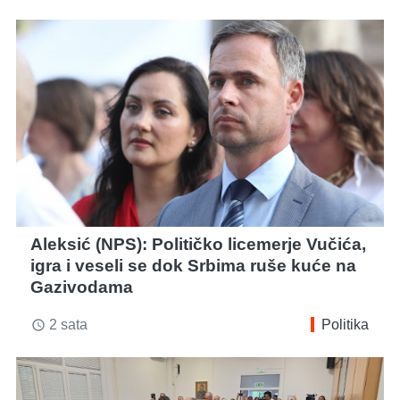
Aleksić (NPS): Političko licemerje Vučića,
igra i veseli se dok Srbima ruše kuće na
Gazivodama
2 sata
Politika
access_time