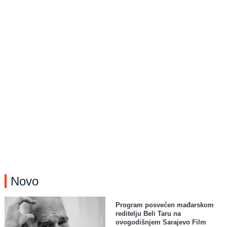
Novo
Program posvećen mađarskom
reditelju Beli Taru na
ovogodišnjem Sarajevo Film