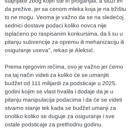
stajnjake zbog kojih ste ih proganjali, a služi im
da prežive, jer sa cenom mleka koja je na tržištu
to ne mogu. Veoma je važno da se na sledećoj
sednici dostave podaci koliko novca nije
isplaćeno po raspisanim konkursima, da li su u
pitanju subvencije za opremu ili mehanizaciju ili
osiguranje useva", rekao je Aleksić.
Prema njegovim rečima, ovo je važno jer ćemo
na taj način videti za koliko će se umanjiti
budžet od 111 milijardi za podsticaje u 2025.
godini kojim se vlast hvalila i dodaje da je u
pitanju manipulacija podacima i da će se videti
stvarno stanje tek kada se budžet umanji za
onoliko koliko se duguje za osiguranje i sve
ostale podsticaje za prethodnu godinu.