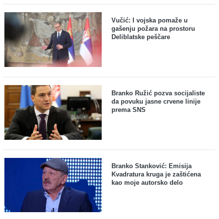
Vučić: I vojska pomaže u
gašenju požara na prostoru
Deliblatske peščare
Branko Ružić pozva socijaliste
da povuku jasne crvene linije
prema SNS
Branko Stanković: Emisija
Kvadratura kruga je zaštićena
kao moje autorsko delo