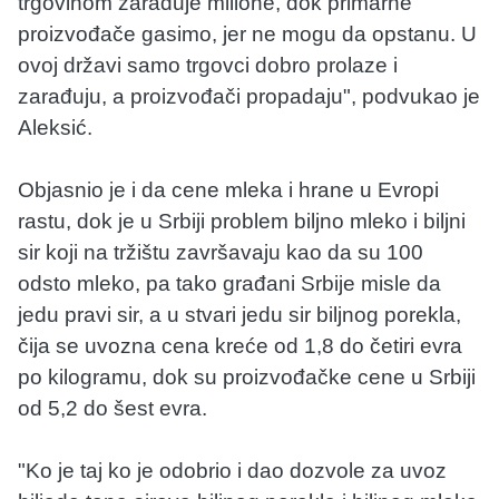
trgovinom zarađuje milione, dok primarne
proizvođače gasimo, jer ne mogu da opstanu. U
ovoj državi samo trgovci dobro prolaze i
zarađuju, a proizvođači propadaju", podvukao je
Aleksić.
Objasnio je i da cene mleka i hrane u Evropi
rastu, dok je u Srbiji problem biljno mleko i biljni
sir koji na tržištu završavaju kao da su 100
odsto mleko, pa tako građani Srbije misle da
jedu pravi sir, a u stvari jedu sir biljnog porekla,
čija se uvozna cena kreće od 1,8 do četiri evra
po kilogramu, dok su proizvođačke cene u Srbiji
od 5,2 do šest evra.
"Ko je taj ko je odobrio i dao dozvole za uvoz