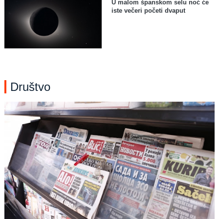
U malom španskom selu noć će
iste večeri početi dvaput
Društvo