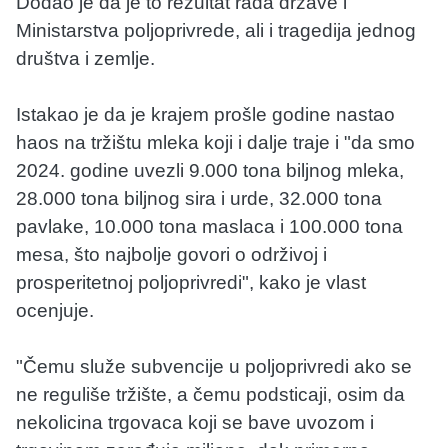
Dodao je da je to rezultat rada države i
Ministarstva poljoprivrede, ali i tragedija jednog
društva i zemlje.
Istakao je da je krajem prošle godine nastao
haos na tržištu mleka koji i dalje traje i "da smo
2024. godine uvezli 9.000 tona biljnog mleka,
28.000 tona biljnog sira i urde, 32.000 tona
pavlake, 10.000 tona maslaca i 100.000 tona
mesa, što najbolje govori o održivoj i
prosperitetnoj poljoprivredi", kako je vlast
ocenjuje.
"Čemu služe subvencije u poljoprivredi ako se
ne reguliše tržište, a čemu podsticaji, osim da
nekolicina trgovaca koji se bave uvozom i