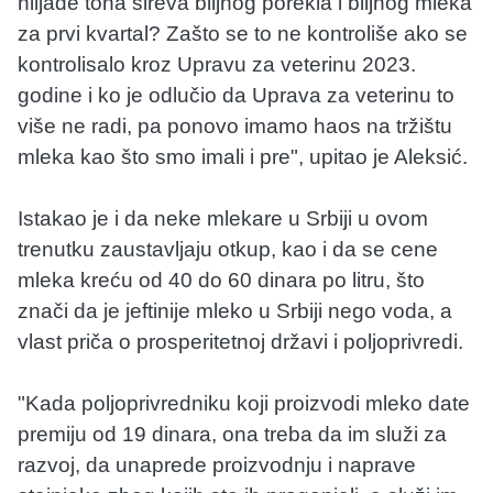
hiljade tona sireva biljnog porekla i biljnog mleka
za prvi kvartal? Zašto se to ne kontroliše ako se
kontrolisalo kroz Upravu za veterinu 2023.
godine i ko je odlučio da Uprava za veterinu to
više ne radi, pa ponovo imamo haos na tržištu
mleka kao što smo imali i pre", upitao je Aleksić.
Istakao je i da neke mlekare u Srbiji u ovom
trenutku zaustavljaju otkup, kao i da se cene
mleka kreću od 40 do 60 dinara po litru, što
znači da je jeftinije mleko u Srbiji nego voda, a
vlast priča o prosperitetnoj državi i poljoprivredi.
"Kada poljoprivredniku koji proizvodi mleko date
premiju od 19 dinara, ona treba da im služi za
razvoj, da unaprede proizvodnju i naprave