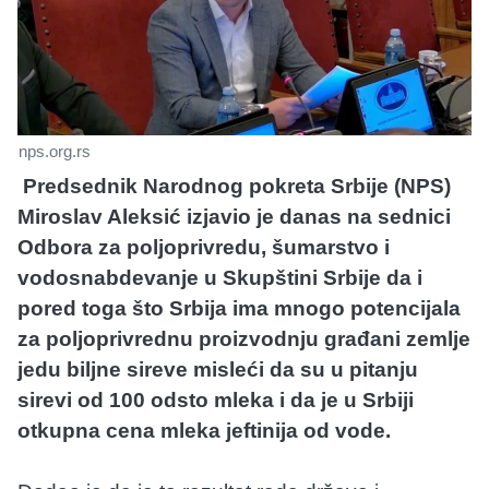
nps.org.rs
Predsednik Narodnog pokreta Srbije (NPS)
Miroslav Aleksić izjavio je danas na sednici
Odbora za poljoprivredu, šumarstvo i
vodosnabdevanje u Skupštini Srbije da i
pored toga što Srbija ima mnogo potencijala
za poljoprivrednu proizvodnju građani zemlje
jedu biljne sireve misleći da su u pitanju
sirevi od 100 odsto mleka i da je u Srbiji
otkupna cena mleka jeftinija od vode.