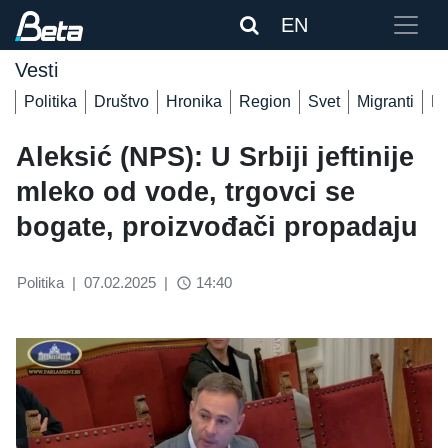
EN
Vesti
Politika
Društvo
Hronika
Region
Svet
Migranti
De
Aleksić (NPS): U Srbiji jeftinije
mleko od vode, trgovci se
bogate, proizvođači propadaju
Politika
|
07.02.2025
|
14:40
access_time