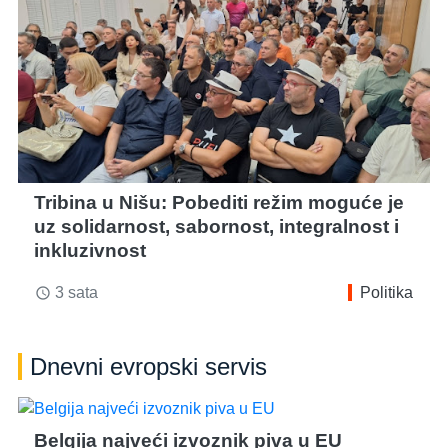
Tribina u Nišu: Pobediti režim moguće je
uz solidarnost, sabornost, integralnost i
inkluzivnost
3 sata
Politika
access_time
Dnevni evropski servis
Belgija najveći izvoznik piva u EU