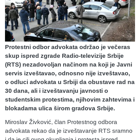
Protestni odbor advokata održao je večeras
skup ispred zgrade Radio-televizije Srbije
(RTS) nezadovoljan načinom na koji je Javni
servis izveštavao, odnosno nije izveštavao,
o odluci advokata u Srbiji da obustave rad na
30 dana, ali i izveštavanju javnosti o
studentskim protestima, njihovim zahtevima i
blokadama ulica širom gradova Srbije.
Miroslav Živković, član Protestnog odbora
advokata rekao da je izveštavanje RTS sramno
i da je cilj ovog okupljanja i protesta ispred