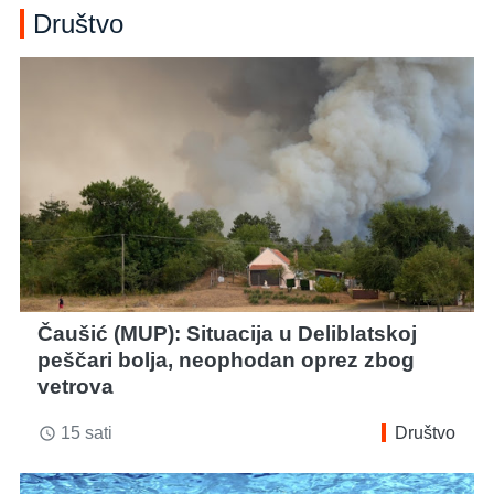
Društvo
Čaušić (MUP): Situacija u Deliblatskoj
peščari bolja, neophodan oprez zbog
vetrova
15 sati
Društvo
access_time