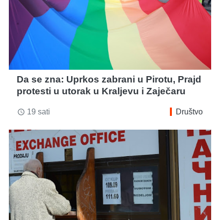
Da se zna: Uprkos zabrani u Pirotu, Prajd
protesti u utorak u Kraljevu i Zaječaru
19 sati
Društvo
access_time