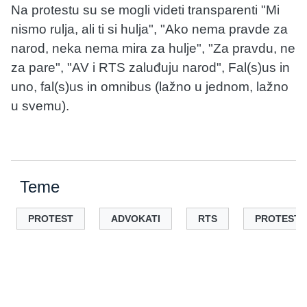
Na protestu su se mogli videti transparenti "Mi
nismo rulja, ali ti si hulja", "Ako nema pravde za
narod, neka nema mira za hulje", "Za pravdu, ne
za pare", "AV i RTS zaluđuju narod", Fal(s)us in
uno, fal(s)us in omnibus (lažno u jednom, lažno
u svemu).
Teme
PROTEST
ADVOKATI
RTS
PROTESTN