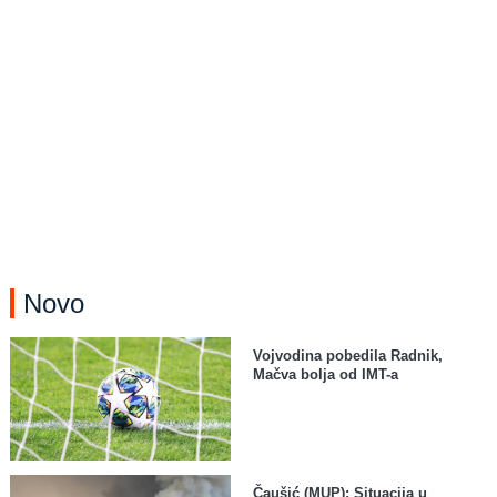
Novo
Vojvodina pobedila Radnik,
Mačva bolja od IMT-a
Čaušić (MUP): Situacija u