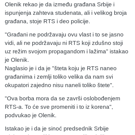
Olenik rekao je da između građana Srbije i
ispunjenja zahteva studenata, ali i velikog broja
građana, stoje RTS i deo policije.
"Građani ne podržavaju ovu vlast i to se jasno
vidi, ali ne podržavaju ni RTS koji zdušno stoji
uz režim svojom propagandom i lažima" istakao
je Olenik.
Naglasio je i da je "šteta koju je RTS naneo
građanima i zemlji toliko velika da nam svi
okupatori zajedno nisu naneli toliko štete".
"Ova borba mora da se završi oslobođenjem
RTS-a. To će sve promeniti i to iz korena",
podvukao je Olenik.
Istakao je i da je sinoć predsednik Srbije