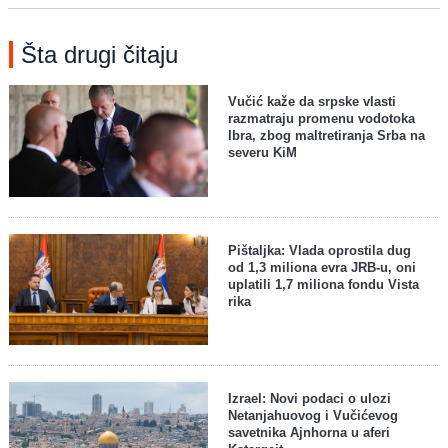
Šta drugi čitaju
Vučić kaže da srpske vlasti
razmatraju promenu vodotoka
Ibra, zbog maltretiranja Srba na
severu KiM
Pištaljka: Vlada oprostila dug
od 1,3 miliona evra JRB-u, oni
uplatili 1,7 miliona fondu Vista
rika
Izrael: Novi podaci o ulozi
Netanjahuovog i Vučićevog
savetnika Ajnhorna u aferi