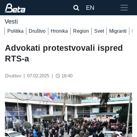
EN
Vesti
Politika
Društvo
Hronika
Region
Svet
Migranti
De
Advokati protestvovali ispred
RTS-a
Društvo
|
07.02.2025
|
18:40
access_time