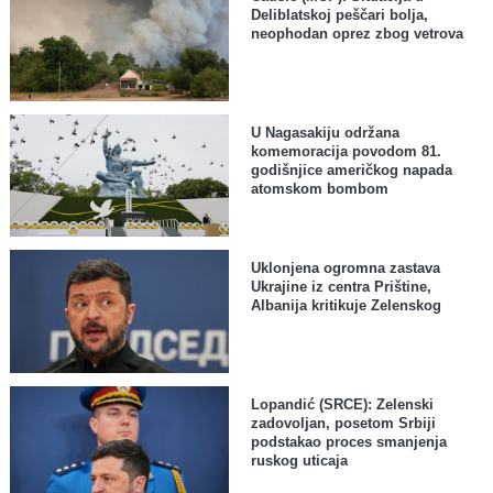
Deliblatskoj peščari bolja,
neophodan oprez zbog vetrova
U Nagasakiju održana
komemoracija povodom 81.
godišnjice američkog napada
atomskom bombom
Uklonjena ogromna zastava
Ukrajine iz centra Prištine,
Albanija kritikuje Zelenskog
Lopandić (SRCE): Zelenski
zadovoljan, posetom Srbiji
podstakao proces smanjenja
ruskog uticaja