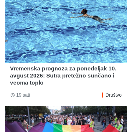
Vremenska prognoza za ponedeljak 10.
avgust 2026: Sutra pretežno sunčano i
veoma toplo
19 sati
Društvo
access_time