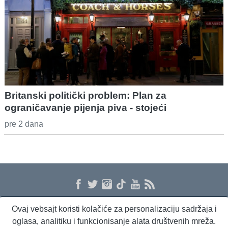
Britanski politički problem: Plan za
ograničavanje pijenja piva - stojeći
pre 2 dana
Ovaj vebsajt koristi kolačiće za personalizaciju sadržaja i
O nama
Proizvodi i usluge
Politika privatnosti
Kontakt
RSS
oglasa, analitiku i funkcionisanje alata društvenih mreža.