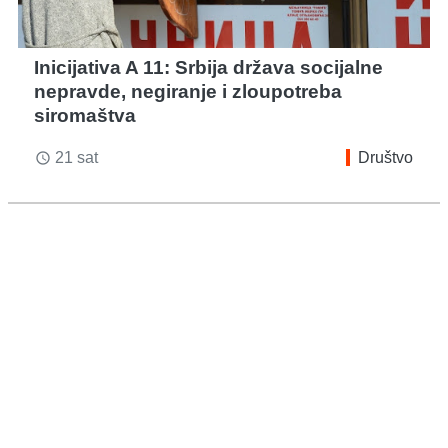
Inicijativa A 11: Srbija država socijalne
nepravde, negiranje i zloupotreba
siromaštva
21 sat
Društvo
access_time