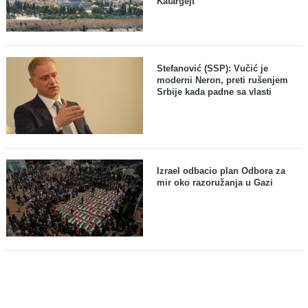
Katargejt
Stefanović (SSP): Vučić je
moderni Neron, preti rušenjem
Srbije kada padne sa vlasti
Izrael odbacio plan Odbora za
mir oko razoružanja u Gazi