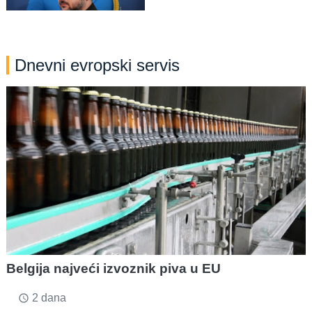
Dnevni evropski servis
Belgija najveći izvoznik piva u EU
2 dana
access_time