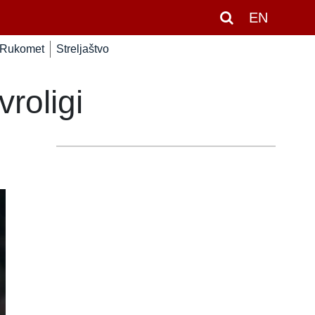
EN
Rukomet
Streljaštvo
roligi