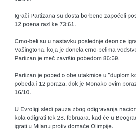
Igrači Partizana su dosta borbeno započeli pos
12 poena razlike 73:61.
Crno-beli su u nastavku poslednje deonice igral
Vašingtona, koja je donela crno-belima vođstv
Partizan je meč završio pobedom 86:69.
Partizan je pobedio obe utakmice u "duplom ko
pobeda i 12 poraza, dok je Monako ovim poraz
16/10.
U Evroligi sledi pauza zbog odigravanja naci
kola odigrati tek 28. februara, kad će u Beog
igrati u Milanu protiv domaće Olimpije.