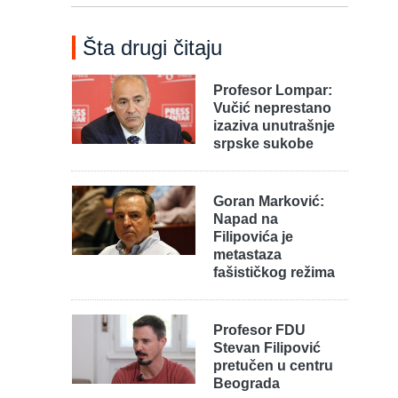
Šta drugi čitaju
.
Profesor Lompar:
Vučić neprestano
izaziva unutrašnje
srpske sukobe
Goran Marković:
Napad na
Filipovića je
metastaza
fašističkog režima
Profesor FDU
Stevan Filipović
pretučen u centru
Beograda