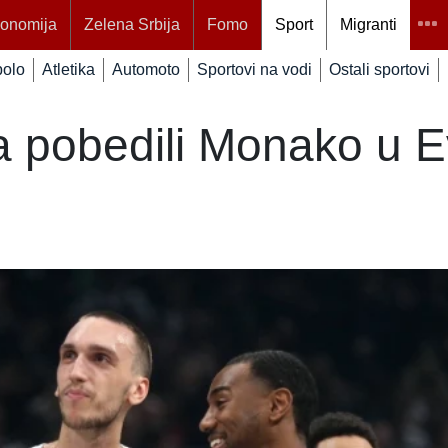
onomija
Zelena Srbija
Fomo
Sport
Migranti
polo
Atletika
Automoto
Sportovi na vodi
Ostali sportovi
 pobedili Monako u Ev