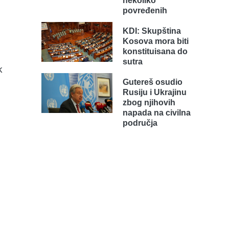
nekoliko
povređenih
KDI: Skupština
Kosova mora biti
konstituisana do
sutra
k
Gutereš osudio
Rusiju i Ukrajinu
zbog njihovih
napada na civilna
područja