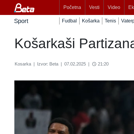
Početna
Vesti
Video
Ek
Sport
Fudbal
Košarka
Tenis
Vater
Košarkaši Partizana
Kosarka
|
Izvor: Beta
|
07.02.2025
|
21:20
access_time