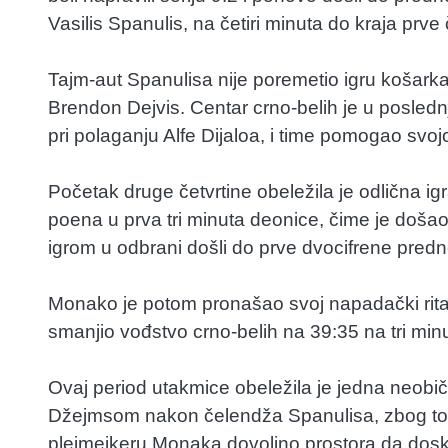
Vasilis Spanulis, na četiri minuta do kraja prve 
Tajm-aut Spanulisa nije poremetio igru košarkaš
Brendon Dejvis. Centar crno-belih je u posledn
pri polaganju Alfe Dijaloa, i time pomogao svo
Početak druge četvrtine obeležila je odlična i
poena u prva tri minuta deonice, čime je doša
igrom u odbrani došli do prve dvocifrene predn
Monako je potom pronašao svoj napadački rita
smanjio vođstvo crno-belih na 39:35 na tri min
Ovaj period utakmice obeležila je jedna neobičn
Džejmsom nakon čelendža Spanulisa, zbog tog
plejmejkeru Monaka dovoljno prostora da doskoč