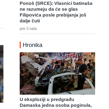
Ponoš (SRCE): Vlasnici batinaša
ne razumeju da će se glas
Filipovića posle prebijanja još
dalje čuti
pre 3 sata
Hronika
U eksploziji u predgrađu
Damaska jedna osoba poginula,