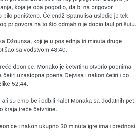
ja, koja je oba pogodio, da bi na prigovor
ilo poništeno. Čelendž Spanulisa usledio je tek
prigovora na to što odmah nije dobio faul pri šutu
a Džounsa, koji je u poslednja tri minuta druge
 otišao sa vođstvom 48:40.
reće deonice. Monako je četvrtinu otvorio poenima
 četiri uzastopna poena Dejvisa i nakon četiri i po
like 52:44.
 ali su crno-beli odbili nalet Monaka sa dodatnih pet
o kraja treće četvrtine.
deonice i nakon ukupno 30 minuta igre imali prednost