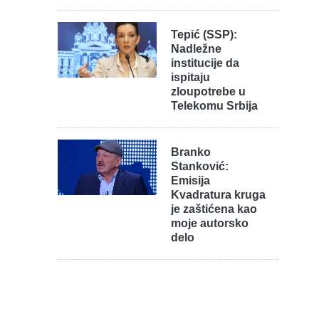
Tepić (SSP):
Nadležne
institucije da
ispitaju
zloupotrebe u
Telekomu Srbija
Branko
Stanković:
Emisija
Kvadratura kruga
je zaštićena kao
moje autorsko
delo