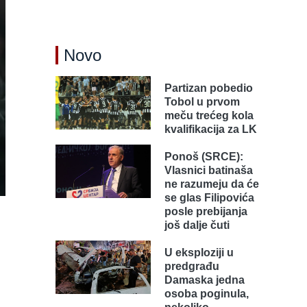
Novo
Partizan pobedio
Tobol u prvom
meču trećeg kola
kvalifikacija za LK
Ponoš (SRCE):
Vlasnici batinaša
ne razumeju da će
se glas Filipovića
,
posle prebijanja
još dalje čuti
U eksploziji u
predgrađu
Damaska jedna
osoba poginula,