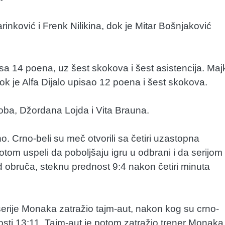
inković i Frenk Nilikina, dok je Mitar Bošnjaković
 sa 14 poena, uz šest skokova i šest asistencija. Maj
ok je Alfa Dijalo upisao 12 poena i šest skokova.
koba, Džordana Lojda i Vita Brauna.
 Crno-beli su meč otvorili sa četiri uzastopna
tom uspeli da poboljšaju igru u odbrani i da serijom
od obruča, steknu prednost 9:4 nakon četiri minuta
serije Monaka zatražio tajm-aut, nakon kog su crno-
dnosti 13:11. Tajm-aut je potom zatražio trener Monaka