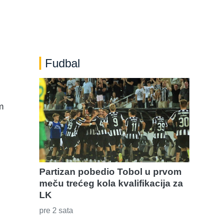
Fudbal
m
Partizan pobedio Tobol u prvom
meču trećeg kola kvalifikacija za
LK
pre 2 sata