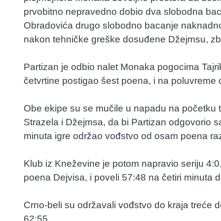
prvobitno nepravedno dobio dva slobodna bacan
Obradovića drugo slobodno bacanje naknadno b
nakon tehničke greške dosuđene Džejmsu, zbog 
Partizan je odbio nalet Monaka pogocima Tajrik
četvrtine postigao šest poena, i na poluvreme
Obe ekipe su se mučile u napadu na početku t
Strazela i Džejmsa, da bi Partizan odgovorio sa
minuta igre održao vođstvo od osam poena raz
Klub iz Kneževine je potom napravio seriju 4:0,
poena Dejvisa, i poveli 57:48 na četiri minuta d
Crno-beli su održavali vođstvo do kraja treće 
62:55.