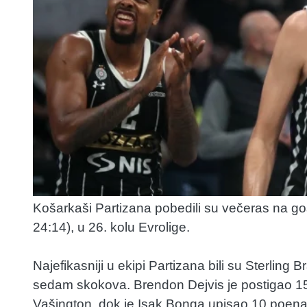
Košarkaši Partizana pobedili su večeras na g
24:14), u 26. kolu Evrolige.
Najefikasniji u ekipi Partizana bili su Sterlin
sedam skokova. Brendon Dejvis je postigao 15
Vašington, dok je Isak Bonga upisao 10 poena