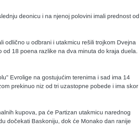
lednju deonicu i na njenoj polovini imali prednost od
i odlično u odbrani i utakmicu rešili trojkom Dvejna
o od 18 poena razlike na dva minuta do kraja duela.
lu" Evrolige na gostujućim terenima i sad ima 14
om prekinuo niz od tri uzastopne pobede i ima skor
onalnih kupova, pa će Partizan utakmicu narednog
radu dočekati Baskoniju, dok će Monako dan ranije