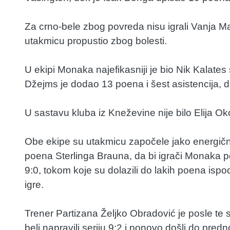
Za crno-bele zbog povreda nisu igrali Vanja Mar
utakmicu propustio zbog bolesti.
U ekipi Monaka najefikasniji je bio Nik Kalates
Džejms je dodao 13 poena i šest asistencija, d
U sastavu kluba iz Kneževine nije bilo Elija O
Obe ekipe su utakmicu započele jako energično.
poena Sterlinga Brauna, da bi igrači Monaka po
9:0, tokom koje su dolazili do lakih poena isp
igre.
Trener Partizana Željko Obradović je posle te 
beli napravili seriju 9:2 i ponovo došli do pre