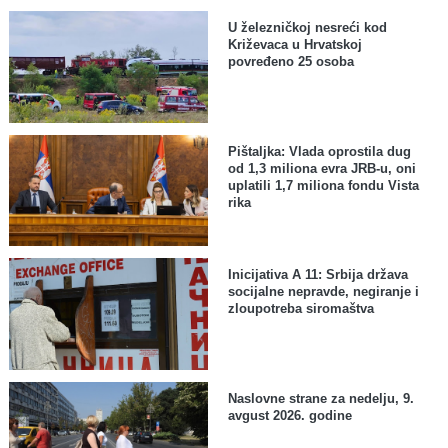
U železničkoj nesreći kod
Križevaca u Hrvatskoj
povređeno 25 osoba
Pištaljka: Vlada oprostila dug
od 1,3 miliona evra JRB-u, oni
uplatili 1,7 miliona fondu Vista
rika
Inicijativa A 11: Srbija država
socijalne nepravde, negiranje i
zloupotreba siromaštva
Naslovne strane za nedelju, 9.
avgust 2026. godine