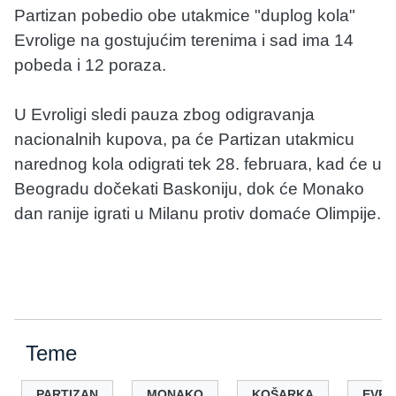
Partizan pobedio obe utakmice "duplog kola"
Evrolige na gostujućim terenima i sad ima 14
pobeda i 12 poraza.
U Evroligi sledi pauza zbog odigravanja
nacionalnih kupova, pa će Partizan utakmicu
narednog kola odigrati tek 28. februara, kad će u
Beogradu dočekati Baskoniju, dok će Monako
dan ranije igrati u Milanu protiv domaće Olimpije.
Teme
PARTIZAN
MONAKO
KOŠARKA
EVRO