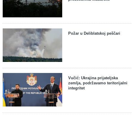
Požar u Deliblatskoj peščari
Vučić: Ukrajina prijateljska
zemlja, podržavamo teritorijalni
integritet