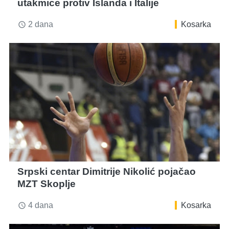
utakmice protiv Islanda i Italije
2 dana
Kosarka
access_time
Srpski centar Dimitrije Nikolić pojačao
MZT Skoplje
4 dana
Kosarka
access_time