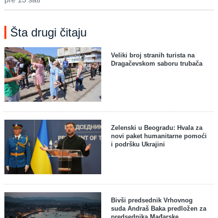
Šta drugi čitaju
Veliki broj stranih turista na
Dragačevskom saboru trubača
Zelenski u Beogradu: Hvala za
novi paket humanitarne pomoći
i podršku Ukrajini
Bivši predsednik Vrhovnog
suda Andraš Baka predložen za
predsednika Mađarske