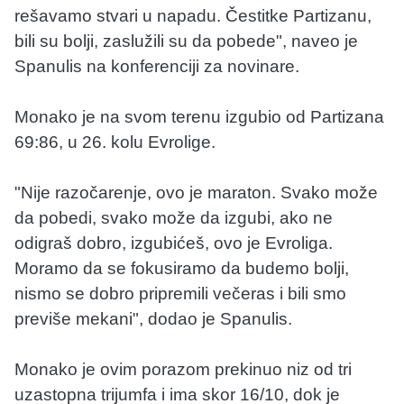
rešavamo stvari u napadu. Čestitke Partizanu,
bili su bolji, zaslužili su da pobede", naveo je
Spanulis na konferenciji za novinare.
Monako je na svom terenu izgubio od Partizana
69:86, u 26. kolu Evrolige.
"Nije razočarenje, ovo je maraton. Svako može
da pobedi, svako može da izgubi, ako ne
odigraš dobro, izgubićeš, ovo je Evroliga.
Moramo da se fokusiramo da budemo bolji,
nismo se dobro pripremili večeras i bili smo
previše mekani", dodao je Spanulis.
Monako je ovim porazom prekinuo niz od tri
uzastopna trijumfa i ima skor 16/10, dok je