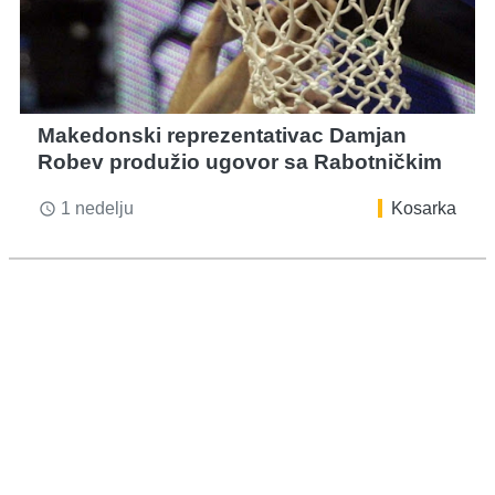
Makedonski reprezentativac Damjan
Robev produžio ugovor sa Rabotničkim
1 nedelju
Kosarka
access_time