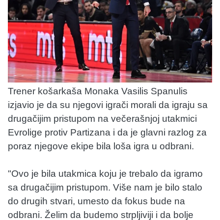
Trener košarkaša Monaka Vasilis Spanulis
izjavio je da su njegovi igrači morali da igraju sa
drugačijim pristupom na večerašnjoj utakmici
Evrolige protiv Partizana i da je glavni razlog za
poraz njegove ekipe bila loša igra u odbrani.
"Ovo je bila utakmica koju je trebalo da igramo
sa drugačijim pristupom. Više nam je bilo stalo
do drugih stvari, umesto da fokus bude na
odbrani. Želim da budemo strpljiviji i da bolje