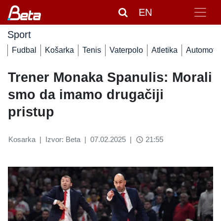
EN
Sport
Fudbal
Košarka
Tenis
Vaterpolo
Atletika
Automoto
Trener Monaka Spanulis: Morali
smo da imamo drugačiji
pristup
Kosarka
|
Izvor: Beta
|
07.02.2025
|
21:55
access_time