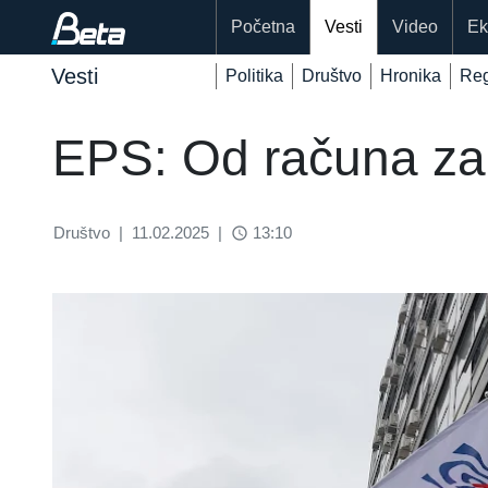
Početna
Vesti
Video
Ek
Vesti
Politika
Društvo
Hronika
Reg
EPS: Od računa za 
Društvo
|
11.02.2025
|
13:10
access_time