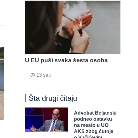
U EU puši svaka šesta osoba
13 sati
access_time
Šta drugi čitaju
Advokat Beljanski
podneo ostavku
na mesto u UO
AKS zbog ćutnje
o Vučićevim