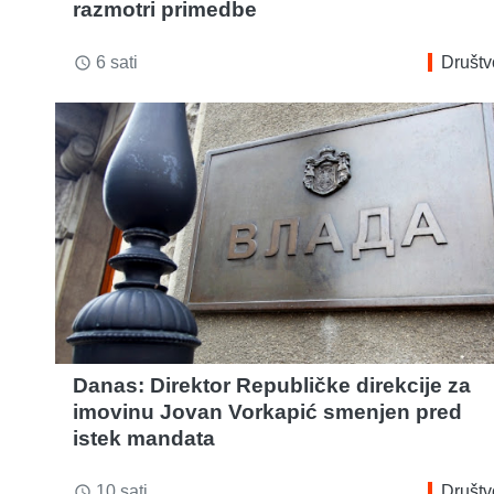
razmotri primedbe
6 sati
Društv
access_time
Danas: Direktor Republičke direkcije za
imovinu Jovan Vorkapić smenjen pred
istek mandata
10 sati
Društv
access_time