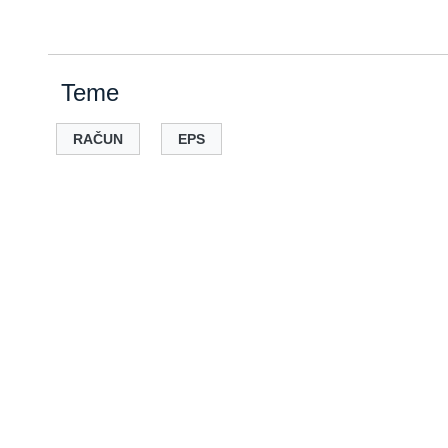
Teme
RAČUN
EPS