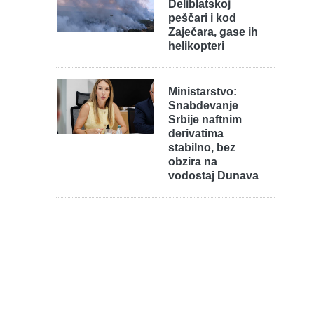
Deliblatskoj
peščari i kod
Zaječara, gase ih
helikopteri
Ministarstvo:
Snabdevanje
Srbije naftnim
derivatima
stabilno, bez
obzira na
vodostaj Dunava