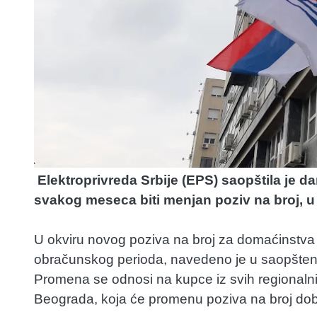
Elektroprivreda Srbije (EPS) saopštila je d
svakog meseca biti menjan poziv na broj, 
U okviru novog poziva na broj za domaćinstva po
obračunskog perioda, navedeno je u saopšten
Promena se odnosi na kupce iz svih regionaln
Beograda, koja će promenu poziva na broj dobi