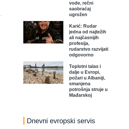
vode, rečni
saobraćaj
ugrožen
Karić: Rudar
jedna od najtežih
ali najčasnijih
profesija,
rudarstvo razvijati
odgovorno
Toplotni talas i
dalje u Evropi,
požari u Albaniji,
smanjena
potrošnja struje u
Mađarskoj
Dnevni evropski servis