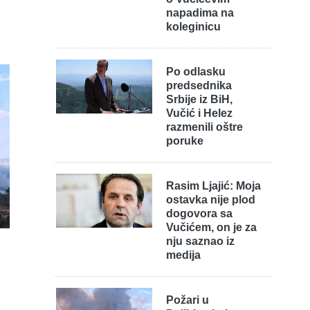
napadima na
koleginicu
Po odlasku
predsednika
Srbije iz BiH,
Vučić i Helez
razmenili oštre
poruke
Rasim Ljajić: Moja
ostavka nije plod
dogovora sa
Vučićem, on je za
nju saznao iz
medija
Požari u