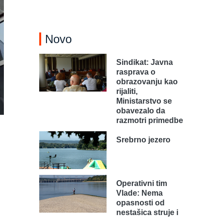
Novo
Sindikat: Javna
rasprava o
obrazovanju kao
rijaliti,
Ministarstvo se
obavezalo da
razmotri primedbe
Srebrno jezero
Operativni tim
Vlade: Nema
opasnosti od
nestašica struje i