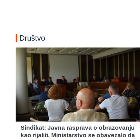
Društvo
Sindikat: Javna rasprava o obrazovanju
kao rijaliti, Ministarstvo se obavezalo da