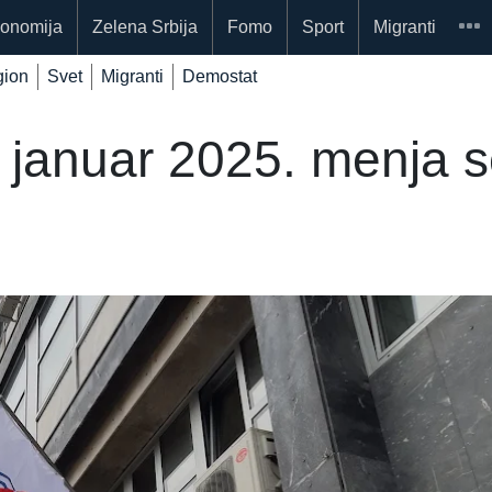
onomija
Zelena Srbija
Fomo
Sport
Migranti
ion
Svet
Migranti
Demostat
januar 2025. menja se