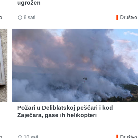
ugrožen
o
8 sati
Društvo
access_time
Požari u Deliblatskoj peščari i kod
Zaječara, gase ih helikopteri
o
10 sati
Društvo
access_time