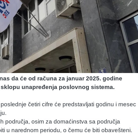
anas da će od računa za januar 2025. godine
u sklopu unapređenja poslovnog sistema.
slednje četiri cifre će predstavljati godinu i mesec
ju.
ih područja, osim za domaćinstva sa područja
ti u narednom periodu, o čemu će biti obavešteni.