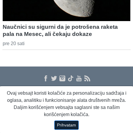
Naučnici su sigurni da je potrošena raketa
pala na Mesec, ali čekaju dokaze
pre 20 sati
Ovaj vebsajt koristi kolačiće za personalizaciju sadržaja i
O nama
Proizvodi i usluge
Politika privatnosti
Kontakt
RSS
oglasa, analitiku i funkcionisanje alata društvenih mreža.
Daljim korišćenjem vebsajta saglasni ste sa našim
korišćenjem kolačića.
Beta Briefing
Dnevni evropski servis
Radio Sto plus
Prihvatam
Copyright © 1994 - 2026 Beta Press d.o.o.