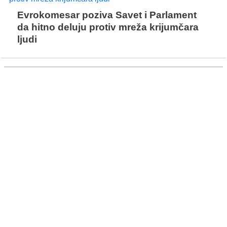
Evrokomesar poziva Savet i Parlament
da hitno deluju protiv mreža krijumčara
ljudi