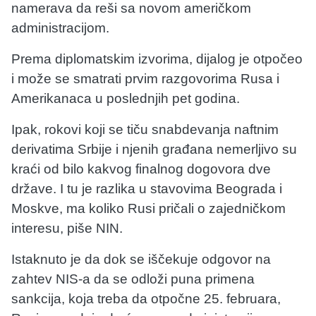
namerava da reši sa novom američkom
administracijom.
Prema diplomatskim izvorima, dijalog je otpočeo
i može se smatrati prvim razgovorima Rusa i
Amerikanaca u poslednjih pet godina.
Ipak, rokovi koji se tiču snabdevanja naftnim
derivatima Srbije i njenih građana nemerljivo su
kraći od bilo kakvog finalnog dogovora dve
države. I tu je razlika u stavovima Beograda i
Moskve, ma koliko Rusi pričali o zajedničkom
interesu, piše NIN.
Istaknuto je da dok se iščekuje odgovor na
zahtev NIS-a da se odloži puna primena
sankcija, koja treba da otpočne 25. februara,