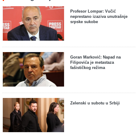
Profesor Lompar: Vučić
neprestano izaziva unutrašnje
srpske sukobe
Goran Marković: Napad na
Filipovića je metastaza
fašističkog režima
Zelenski u subotu u Srbiji