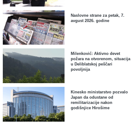
Naslovne strane za petak, 7.
avgust 2026. godine
Milenković: Aktivno devet
požara na otvorenom, situacija
u Deliblatskoj peščari
povoljnija
Kinesko ministarstvo pozvalo
Japan da odustane od
remilitarizacije nakon
godišnjice Hirošime