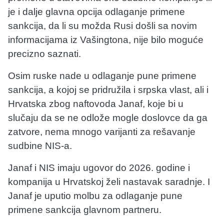
je i dalje glavna opcija odlaganje primene
sankcija, da li su možda Rusi došli sa novim
informacijama iz Vašingtona, nije bilo moguće
precizno saznati.
Osim ruske nade u odlaganje pune primene
sankcija, a kojoj se pridružila i srpska vlast, ali i
Hrvatska zbog naftovoda Janaf, koje bi u
slučaju da se ne odlože mogle doslovce da ga
zatvore, nema mnogo varijanti za rešavanje
sudbine NIS-a.
Janaf i NIS imaju ugovor do 2026. godine i
kompanija u Hrvatskoj želi nastavak saradnje. I
Janaf je uputio molbu za odlaganje pune
primene sankcija glavnom partneru.