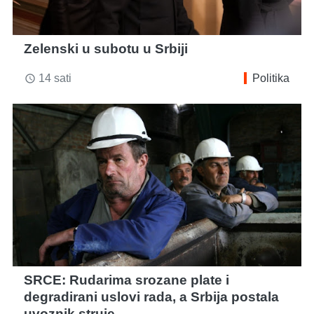
Zelenski u subotu u Srbiji
14 sati
Politika
access_time
SRCE: Rudarima srozane plate i
degradirani uslovi rada, a Srbija postala
uvoznik struje