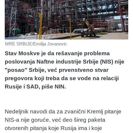
MRE SRBIJE/Emilija Jovanovic
Stav Moskve je da rešavanje problema
poslovanja Naftne industrije Srbije (NIS) nije
"posao" Srbije, već prvenstveno stvar
pregovora koji treba da se vode na relaciji
Rusije i SAD, piše NIN.
Nedeljnik navodi da za zvanični Kremlj pitanje
NIS-a nije goruće, već deo šireg paketa
otvorenih pitanja koje Rusija ima i koje