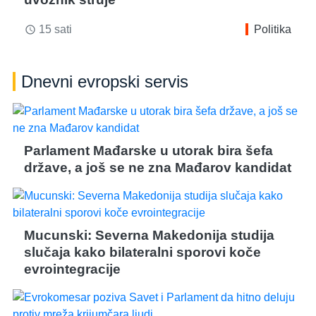
15 sati
Politika
access_time
Dnevni evropski servis
Parlament Mađarske u utorak bira šefa
države, a još se ne zna Mađarov kandidat
Mucunski: Severna Makedonija studija
slučaja kako bilateralni sporovi koče
evrointegracije