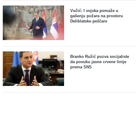
Vučić: I vojska pomaže u
gašenju požara na prostoru
Deliblatske peščare
Branko Ružić pozva socijaliste
da povuku jasne crvene linije
prema SNS