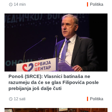
14 min
Politika
access_time
Ponoš (SRCE): Vlasnici batinaša ne
razumeju da će se glas Filipovića posle
prebijanja još dalje čuti
12 sati
Politika
access_time