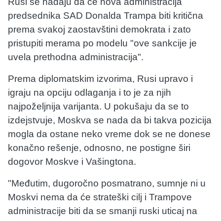
Rusi se nadaju da će nova administracija
predsednika SAD Donalda Trampa biti kritična
prema svakoj zaostavštini demokrata i zato
pristupiti merama po modelu "ove sankcije je
uvela prethodna administracija".
Prema diplomatskim izvorima, Rusi upravo i
igraju na opciju odlaganja i to je za njih
najpoželjnija varijanta. U pokušaju da se to
izdejstvuje, Moskva se nada da bi takva pozicija
mogla da ostane neko vreme dok se ne donese
konačno rešenje, odnosno, ne postigne širi
dogovor Moskve i Vašingtona.
"Međutim, dugoročno posmatrano, sumnje ni u
Moskvi nema da će strateški cilj i Trampove
administracije biti da se smanji ruski uticaj na