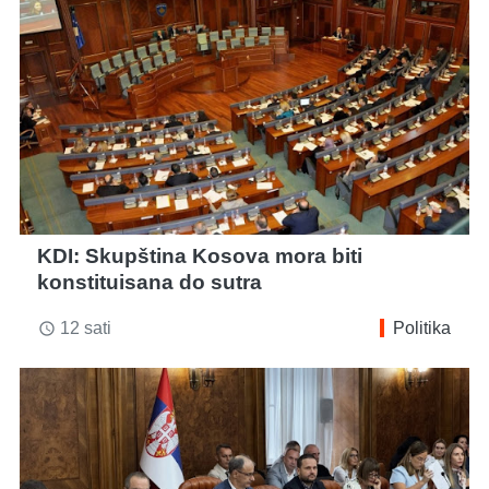
KDI: Skupština Kosova mora biti
konstituisana do sutra
12 sati
Politika
access_time