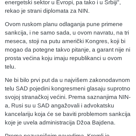
energetski sektor u Evropi, pa tako i u Srbiji",
rekao je strani diplomata za NIN.
Ovom ruskom planu odlaganja pune primene
sankcija, i ne samo sada, u ovom navratu, na tri
meseca, stoji na putu američki Kongres, koji bi
mogao da potegne takvo pitanje, a garant nije ni
prosta većina koju imaju republikanci u ovom
telu.
Ne bi bilo prvi put da u najvišem zakonodavnom
telu SAD pojedini kongresmeni glasaju suprotno
svojoj stranačkoj većini. Prema saznanjima NIN-
a, Rusi su u SAD angažovali i advokatsku
kancelariju koja će se baviti problemom sankcija
koje je uvela administracija Džoa Bajdena.
Prema nezvaničnim navodima, Kremlj je