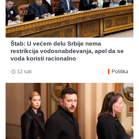
Štab: U većem delu Srbije nema
restrikcija vodosnabdevanja, apel da se
voda koristi racionalno
12 sati
Politika
access_time