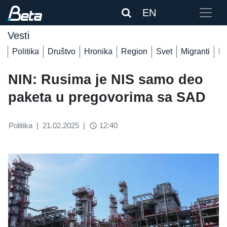
EN
Vesti
Politika
Društvo
Hronika
Region
Svet
Migranti
De
NIN: Rusima je NIS samo deo
paketa u pregovorima sa SAD
Politika
|
21.02.2025
|
12:40
access_time