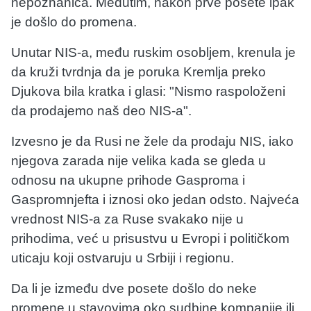
nepoznanica. Međutim, nakon prve posete ipak
je došlo do promena.
Unutar NIS-a, među ruskim osobljem, krenula je
da kruži tvrdnja da je poruka Kremlja preko
Djukova bila kratka i glasi: "Nismo raspoloženi
da prodajemo naš deo NIS-a".
Izvesno je da Rusi ne žele da prodaju NIS, iako
njegova zarada nije velika kada se gleda u
odnosu na ukupne prihode Gasproma i
Gaspromnjefta i iznosi oko jedan odsto. Najveća
vrednost NIS-a za Ruse svakako nije u
prihodima, već u prisustvu u Evropi i političkom
uticaju koji ostvaruju u Srbiji i regionu.
Da li je između dve posete došlo do neke
promene u stavovima oko sudbine kompanije ili