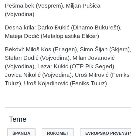
Pešmalbek (Vesprem), Miljan Pušica
(Vojvodina)
Desna krila: Darko Đukić (Dinamo Bukurešt),
Mateja Dodić (Metaloplastika Eliksir)
Bekovi: Miloš Kos (Erlagen), Simo Šijan (Skjern),
Stefan Dodić (Vojvodina), Milan Jovanović
(Vojvodina), Lazar Kukić (OTP Pik Seged),
Jovica Nikolić (Vojvodina), Uroš Mitrović (Feniks
Tuluz), Uroš Kojadinović (Feniks Tuluz)
Teme
ŠPANIJA
RUKOMET
EVROPSKO PRVENSTVO