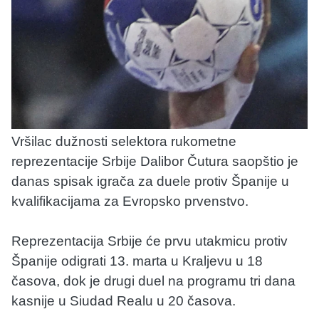
Vršilac dužnosti selektora rukometne
reprezentacije Srbije Dalibor Čutura saopštio je
danas spisak igrača za duele protiv Španije u
kvalifikacijama za Evropsko prvenstvo.
Reprezentacija Srbije će prvu utakmicu protiv
Španije odigrati 13. marta u Kraljevu u 18
časova, dok je drugi duel na programu tri dana
kasnije u Siudad Realu u 20 časova.