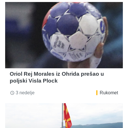
Oriol Rej Morales iz Ohrida prešao u
poljski Visla Plock
3 nedelje
Rukomet
access_time