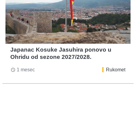
Japanac Kosuke Jasuhira ponovo u
Ohridu od sezone 2027/2028.
1 mesec
Rukomet
access_time