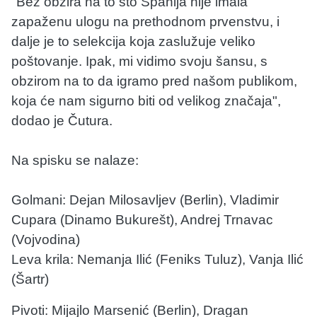
"Bez obzira na to što Španija nije imala
zapaženu ulogu na prethodnom prvenstvu, i
dalje je to selekcija koja zaslužuje veliko
poštovanje. Ipak, mi vidimo svoju šansu, s
obzirom na to da igramo pred našom publikom,
koja će nam sigurno biti od velikog značaja",
dodao je Čutura.
Na spisku se nalaze:
Golmani: Dejan Milosavljev (Berlin), Vladimir
Cupara (Dinamo Bukurešt), Andrej Trnavac
(Vojvodina)
Leva krila: Nemanja Ilić (Feniks Tuluz), Vanja Ilić
(Šartr)
Pivoti: Mijajlo Marsenić (Berlin), Dragan