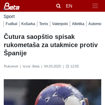
EN
Sport
Fudbal
Košarka
Tenis
Vaterpolo
Atletika
Automoto
Čutura saopštio spisak
rukometaša za utakmice protiv
Španije
Rukomet
|
Izvor: Beta
|
04.03.2025
|
12:05
access_time