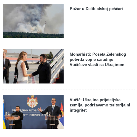
Požar u Deliblatskoj peščari
Monarhisti: Poseta Zelenskog
potvrda vojne saradnje
Vučićeve vlasti sa Ukrajinom
Vučić: Ukrajina prijateljska
zemlja, podržavamo teritorijalni
integritet