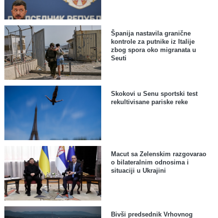
Španija nastavila granične
kontrole za putnike iz Italije
zbog spora oko migranata u
Seuti
Skokovi u Senu sportski test
rekultivisane pariske reke
Macut sa Zelenskim razgovarao
o bilateralnim odnosima i
situaciji u Ukrajini
Bivši predsednik Vrhovnog