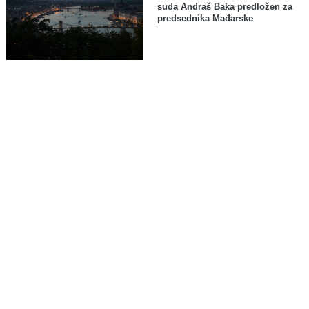
suda Andraš Baka predložen za
predsednika Mađarske