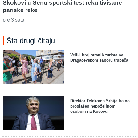
Skokovi u Senu sportski test rekultivisane
pariske reke
pre 3 sata
Šta drugi čitaju
Veliki broj stranih turista na
Dragačevskom saboru trubača
Direktor Telekoma Srbije trajno
proglašen nepoželjnom
osobom na Kosovu