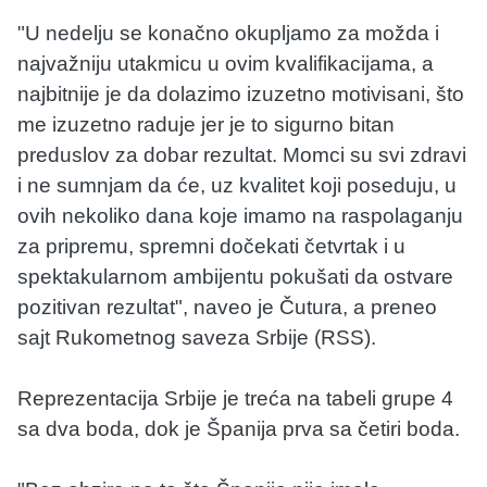
"U nedelju se konačno okupljamo za možda i
najvažniju utakmicu u ovim kvalifikacijama, a
najbitnije je da dolazimo izuzetno motivisani, što
me izuzetno raduje jer je to sigurno bitan
preduslov za dobar rezultat. Momci su svi zdravi
i ne sumnjam da će, uz kvalitet koji poseduju, u
ovih nekoliko dana koje imamo na raspolaganju
za pripremu, spremni dočekati četvrtak i u
spektakularnom ambijentu pokušati da ostvare
pozitivan rezultat", naveo je Čutura, a preneo
sajt Rukometnog saveza Srbije (RSS).
Reprezentacija Srbije je treća na tabeli grupe 4
sa dva boda, dok je Španija prva sa četiri boda.