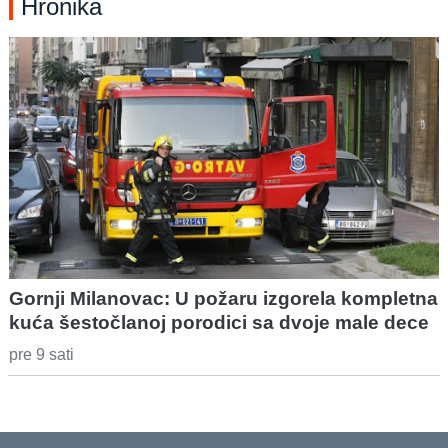
Hronika
Gornji Milanovac: U požaru izgorela kompletna
kuća šestočlanoj porodici sa dvoje male dece
pre 9 sati