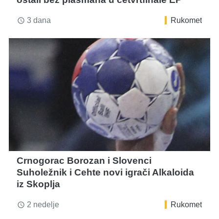
3 dana
Rukomet
access_time
Crnogorac Borozan i Slovenci
Suholežnik i Cehte novi igrači Alkaloida
iz Skoplja
2 nedelje
Rukomet
access_time