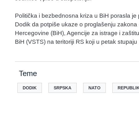
Politička i bezbednosna kriza u BiH porasla j
Dodik da potpiše ukaze o proglašenju zakona o
Hercegovine (BiH), Agencije za istrage i zaštit
BiH (VSTS) na teritoriji RS koji u petak stupaj
Teme
DODIK
SRPSKA
NATO
REPUBLI