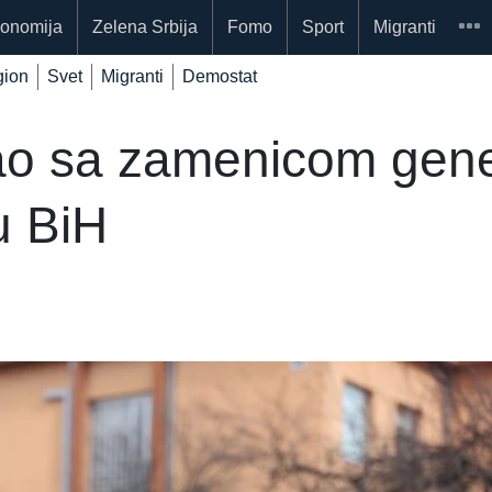
onomija
Zelena Srbija
Fomo
Sport
Migranti
ion
Svet
Migranti
Demostat
ao sa zamenicom gene
u BiH