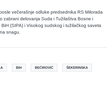
e posle večerašnje odluke predsednika RS Milorada
 zabrani delovanja Suda i Tužilaštva Bosne i
u BiH (SIPA) i Visokog sudskog i tužilačkog saveta
u na snagu.
KA
BIH
BEĆIROVIĆ
ŠEKERINSKA