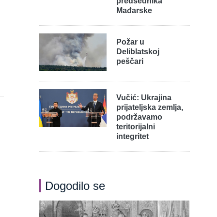
predsednika
Mađarske
Požar u
Deliblatskoj
peščari
Vučić: Ukrajina
prijateljska zemlja,
podržavamo
teritorijalni
integritet
Dogodilo se