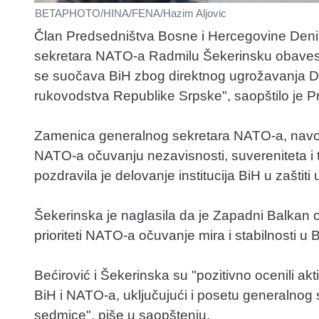
BETAPHOTO/HINA/FENA/Hazim Aljovic
Član Predsedništva Bosne i Hercegovine Deni
sekretara NATO-a Radmilu Šekerinsku obavest
se suočava BiH zbog direktnog ugrožavanja D
rukovodstva Republike Srpske", saopštilo je P
Zamenica generalnog sekretara NATO-a, navod
NATO-a očuvanju nezavisnosti, suvereniteta i te
pozdravila je delovanje institucija BiH u zaštit
Šekerinska je naglasila da je Zapadni Balkan o
prioriteti NATO-a očuvanje mira i stabilnosti u 
Bećirović i Šekerinska su "pozitivno ocenili ak
BiH i NATO-a, uključujući i posetu generalno
sedmice", piše u saopštenju.