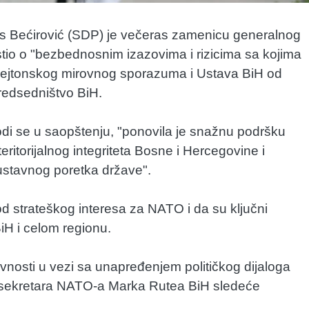
s Bećirović (SDP) je večeras zamenicu generalnog
io o "bezbednosnim izazovima i rizicima sa kojima
ejtonskog mirovnog sporazuma i Ustava BiH od
redsedništvo BiH.
i se u saopštenju, "ponovila je snažnu podršku
ritorijalnog integriteta Bosne i Hercegovine i
i ustavnog poretka države".
d strateškog interesa za NATO i da su ključni
BiH i celom regionu.
tivnosti u vezi sa unapređenjem političkog dijaloga
g sekretara NATO-a Marka Rutea BiH sledeće