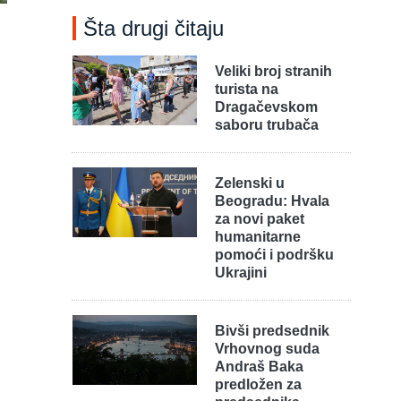
Šta drugi čitaju
Veliki broj stranih
turista na
Dragačevskom
saboru trubača
Zelenski u
Beogradu: Hvala
za novi paket
humanitarne
pomoći i podršku
Ukrajini
Bivši predsednik
Vrhovnog suda
Andraš Baka
predložen za