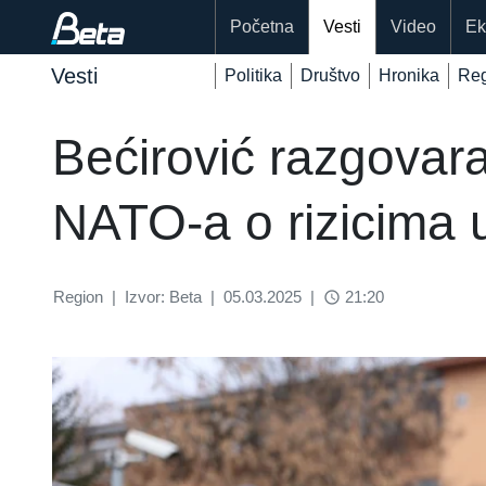
Početna
Vesti
Video
Ek
Vesti
Politika
Društvo
Hronika
Reg
Bećirović razgovar
NATO-a o rizicima 
Region
|
Izvor: Beta
|
05.03.2025
|
21:20
access_time