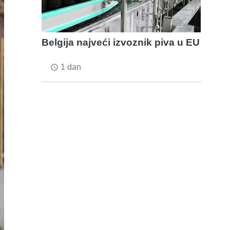
Belgija najveći izvoznik piva u EU
1 dan
access_time