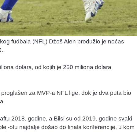
ičkog fudbala (NFL) Džoš Alen produžio je noćas
0.
iona dolara, od kojih je 250 miliona dolara
eri proglašen za MVP-a NFL lige, dok je dva puta bio
a.
ftu 2018. godine, a Bilsi su od 2019. godine svaki
 plej-ofu najdalje došao do finala konferencije, u kom