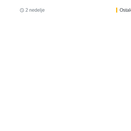
2 nedelje
Ostal
access_time