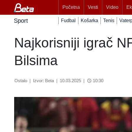
Početna
Vesti
Video
Ek
Sport
Fudbal
Košarka
Tenis
Vater
Najkorisniji igrač 
Bilsima
Ostalo
|
Izvor: Beta
|
10.03.2025
|
10:30
access_time