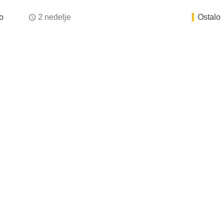
o
2 nedelje
Ostalo
access_time