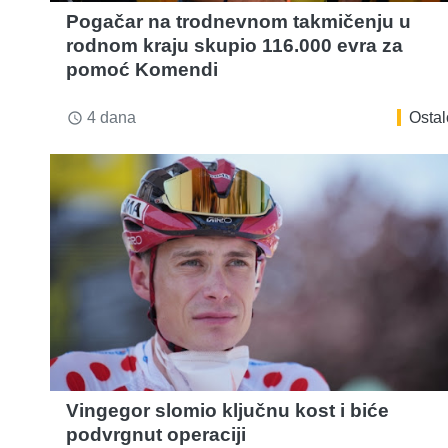
Pogačar na trodnevnom takmičenju u
rodnom kraju skupio 116.000 evra za
pomoć Komendi
4 dana
Ostal
access_time
Vingegor slomio ključnu kost i biće
podvrgnut operaciji