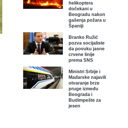
helikoptera
dočekani u
Beogradu nakon
gašenja požara u
Španiji
Branko Ružić
pozva socijaliste
da povuku jasne
crvene linije
prema SNS
Ministri Srbije i
Mađarske najavili
otvaranje brze
pruge između
Beograda i
Budimpešte za
jesen