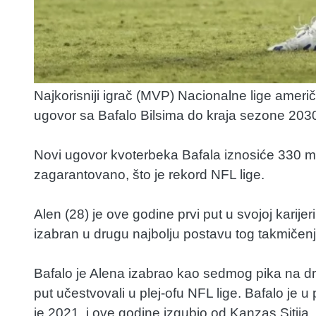
Najkorisniji igrač (MVP) Nacionalne lige amer
ugovor sa Bafalo Bilsima do kraja sezone 203
Novi ugovor kvoterbeka Bafala iznosiće 330 mil
zagarantovano, što je rekord NFL lige.
Alen (28) je ove godine prvi put u svojoj karij
izabran u drugu najbolju postavu tog takmičenj
Bafalo je Alena izabrao kao sedmog pika na dra
put učestvovali u plej-ofu NFL lige. Bafalo je u
je 2021. i ove godine izgubio od Kanzas Sitija.