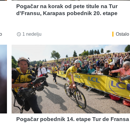
Pogačar na korak od pete titule na Tur
d'Fransu, Karapas pobednik 20. etape
o
1 nedelju
Ostalo
access_time
Pogačar pobednik 14. etape Tur de Fransa