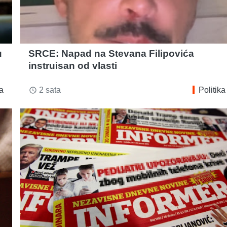
u
SRCE: Napad na Stevana Filipovića
instruisan od vlasti
ka
2 sata
Politika
access_time