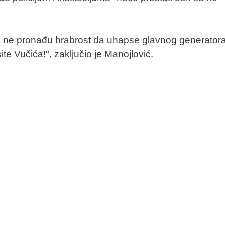
je ne pronađu hrabrost da uhapse glavnog generator
te Vučića!", zaključio je Manojlović.