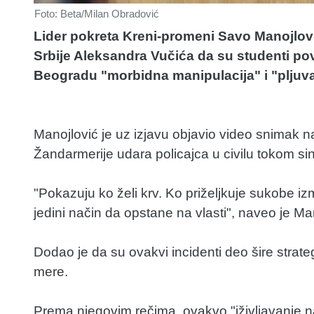
Foto: Beta/Milan Obradović
Lider pokreta Kreni-promeni Savo Manojlovi
Srbije Aleksandra Vučića da su studenti po
Beogradu "morbidna manipulacija" i "pljuvan
Manojlović je uz izjavu objavio video snimak n
Žandarmerije udara policajca u civilu tokom s
"Pokazuju ko želi krv. Ko priželjkuje sukobe iz
jedini način da opstane na vlasti", naveo je Ma
Dodao je da su ovakvi incidenti deo šire strate
mere.
Prema njegovim rečima, ovakvo "iživljavanje nad