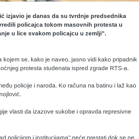
ć izjavio je danas da su tvrdnje predsednika
vredili policajca tokom masovnih protesta u
je u lice svakom policajcu u zemlji".
a kojem se, kako je naveo, jasno vidi kako pripadnik
inoćnjeg protesta studenata ispred zgrade RTS-a.
među policije i naroda. Ko računa na batinu i laž kao
nojlović.
gije vlasti da izazove sukobe i opravda represivne
 policijom i institucijama" neće prestati dok se ne