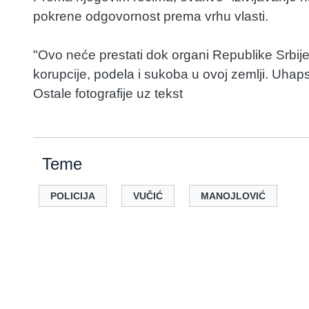
pokrene odgovornost prema vrhu vlasti.
"Ovo neće prestati dok organi Republike Srbi
korupcije, podela i sukoba u ovoj zemlji. Uhapsi
Ostale fotografije uz tekst
Teme
POLICIJA
VUČIĆ
MANOJLOVIĆ