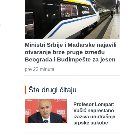
a
Ministri Srbije i Mađarske najavili
otvaranje brze pruge između
Beograda i Budimpešte za jesen
pre 22 minuta
Šta drugi čitaju
Profesor Lompar:
Vučić neprestano
izaziva unutrašnje
srpske sukobe