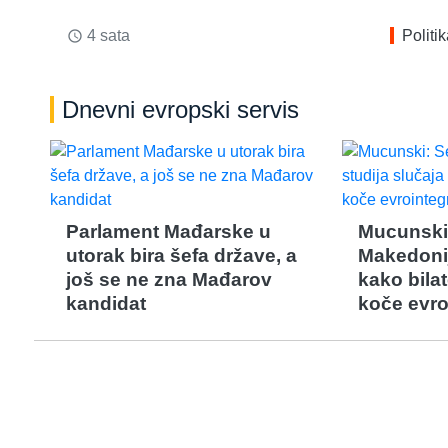
4 sata
Politi
access_time
Dnevni evropski servis
Parlament Mađarske u
Mucunski
utorak bira šefa države, a
Makedonij
još se ne zna Mađarov
kako bilat
kandidat
koče evro