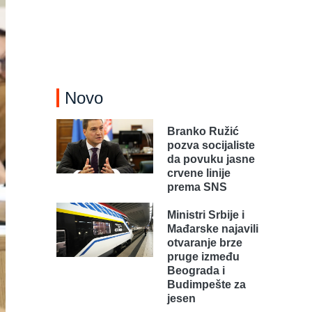
Novo
Branko Ružić
pozva socijaliste
da povuku jasne
crvene linije
prema SNS
Ministri Srbije i
Mađarske najavili
otvaranje brze
pruge između
Beograda i
Budimpešte za
jesen