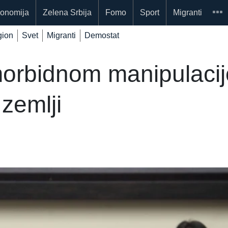
onomija
Zelena Srbija
Fomo
Sport
Migranti
ion
Svet
Migranti
Demostat
orbidnom manipulacijo
zemlji