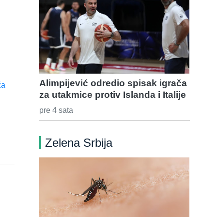
Alimpijević odredio spisak igrača
za utakmice protiv Islanda i Italije
pre 4 sata
Zelena Srbija