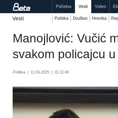
Početna
Vesti
Video
Ek
Vesti
Politika
Društvo
Hronika
Reg
Manojlović: Vučić m
svakom policajcu u 
Politika
|
11.03.2025
|
11:40
access_time