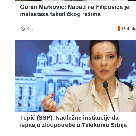
Goran Marković: Napad na Filipovića je
metastaza fašističkog režima
3 sata
Politi
access_time
Tepić (SSP): Nadležne institucije da
ispitaju zloupotrebe u Telekomu Srbija