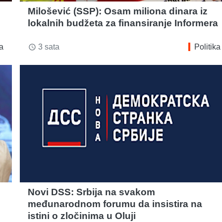
Milošević (SSP): Osam miliona dinara iz
lokalnih budžeta za finansiranje Informera
ka
3 sata
Politika
access_time
Novi DSS: Srbija na svakom
međunarodnom forumu da insistira na
istini o zločinima u Oluji