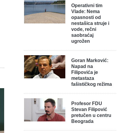
Operativni tim
Vlade: Nema
opasnosti od
nestašica struje i
vode, rečni
saobraćaj
ugrožen
Goran Marković:
Napad na
Filipovića je
metastaza
fašističkog režima
Profesor FDU
Stevan Filipović
pretučen u centru
Beograda