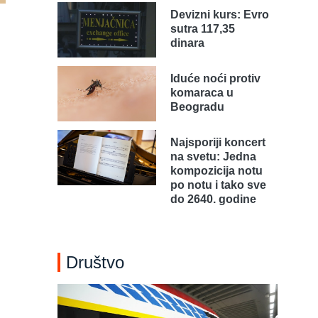
Devizni kurs: Evro
sutra 117,35
dinara
Iduće noći protiv
komaraca u
Beogradu
Najsporiji koncert
na svetu: Jedna
kompozicija notu
po notu i tako sve
do 2640. godine
Društvo