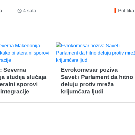
ka
4 sata
Politika
access_time
: Severna
Evrokomesar poziva
a studija slučaja
Savet i Parlament da hitno
eralni sporovi
deluju protiv mreža
integracije
krijumčara ljudi