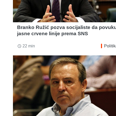
Branko Ružić pozva socijaliste da povuk
jasne crvene linije prema SNS
22 min
Politi
access_time