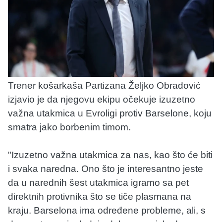
Trener košarkaša Partizana Željko Obradović
izjavio je da njegovu ekipu očekuje izuzetno
važna utakmica u Evroligi protiv Barselone, koju
smatra jako borbenim timom.
"Izuzetno važna utakmica za nas, kao što će biti
i svaka naredna. Ono što je interesantno jeste
da u narednih šest utakmica igramo sa pet
direktnih protivnika što se tiče plasmana na
kraju. Barselona ima određene probleme, ali, s