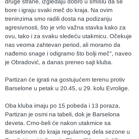
druge strane, izgledaju dobro u smislu da se
bore i igraju svaki meč do kraja. Na ovim
treninzima smo radili dosta na podizanju
agresivnosti, što je vrlo važna stavka kako za
ovu, tako i za svaku sledeću utakmicu. Očekuje
nas veoma zahtevan period, ali moramo da
nađemo snage i odigramo što bolji meč", naveo
je Obradović, a danas preneo sajt kluba.
Partizan će igrati na gostujućem terenu protiv
Barselone u petak u 20.45, u 29. kolu Evrolige.
Oba kluba imaju po 15 pobeda i 13 poraza,
Partizan je osmi na tabeli, dok je Barselona
deveta. Crno-beli će nakon utakmice sa
Barselonom do kraja regularnog dela sezone u