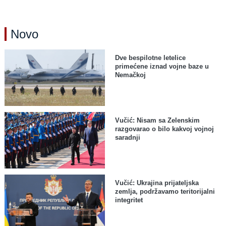
Novo
Dve bespilotne letelice
primećene iznad vojne baze u
Nemačkoj
Vučić: Nisam sa Zelenskim
razgovarao o bilo kakvoj vojnoj
saradnji
Vučić: Ukrajina prijateljska
zemlja, podržavamo teritorijalni
integritet