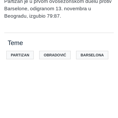
Partizan je u prvom ovosezonskom duelu protiv
Barselone, odigranom 13. novembra u
Beogradu, izgubio 79:87.
Teme
PARTIZAN
OBRADOVIĆ
BARSELONA