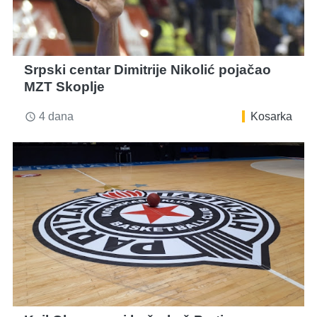
Srpski centar Dimitrije Nikolić pojačao
MZT Skoplje
4 dana
Kosarka
access_time