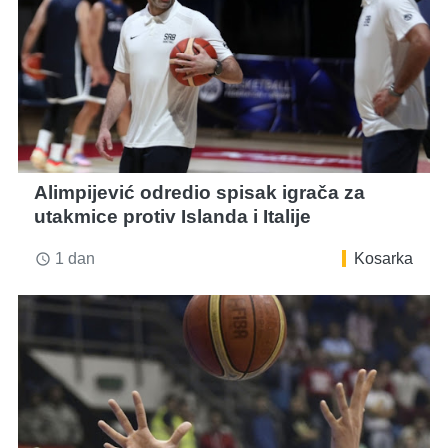
Alimpijević odredio spisak igrača za
utakmice protiv Islanda i Italije
1 dan
Kosarka
access_time