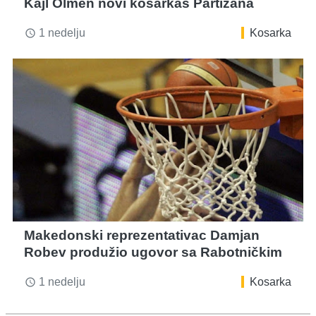
Kajl Olmen novi košarkaš Partizana
1 nedelju
Kosarka
access_time
Makedonski reprezentativac Damjan
Robev produžio ugovor sa Rabotničkim
1 nedelju
Kosarka
access_time