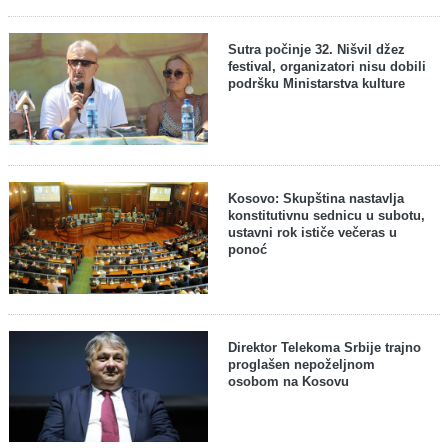
Sutra počinje 32. Nišvil džez
festival, organizatori nisu dobili
podršku Ministarstva kulture
Kosovo: Skupština nastavlja
konstitutivnu sednicu u subotu,
ustavni rok ističe večeras u
ponoć
Direktor Telekoma Srbije trajno
proglašen nepoželjnom
osobom na Kosovu