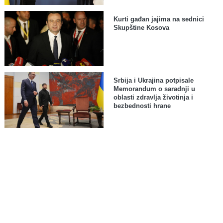
Kurti gađan jajima na sednici
Skupštine Kosova
Srbija i Ukrajina potpisale
Memorandum o saradnji u
oblasti zdravlja životinja i
bezbednosti hrane