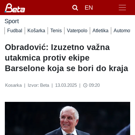
EN
Sport
Fudbal
Košarka
Tenis
Vaterpolo
Atletika
Automoto
Obradović: Izuzetno važna
utakmica protiv ekipe
Barselone koja se bori do kraja
Kosarka
|
Izvor: Beta
|
13.03.2025
|
09:20
access_time