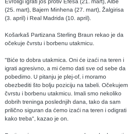
Evroligi igrati još protiv Efesa (21. mart), Albe
(25. mart), Bajern Minhena (27. mart), Žalgirisa
(3. april) i Real Madrida (10. april).
Košarkaš Partizana Sterling Braun rekao je da
očekuje čvrstu i borbenu utakmicu.
"Biće to dobra utakmica. Oni će izaći na teren i
igrati agresivno, a mi ćemo dati sve od sebe da
pobedimo. U pitanju je plej-of, i moramo
obezbediti što bolju poziciju na tabeli. Očekujem
čvrstu i borbenu utakmicu. Imali smo nekoliko
dobrih treninga poslednjih dana, tako da sam
prilično siguran da ćemo izaći na teren i odigrati
kako treba", kazao je on.