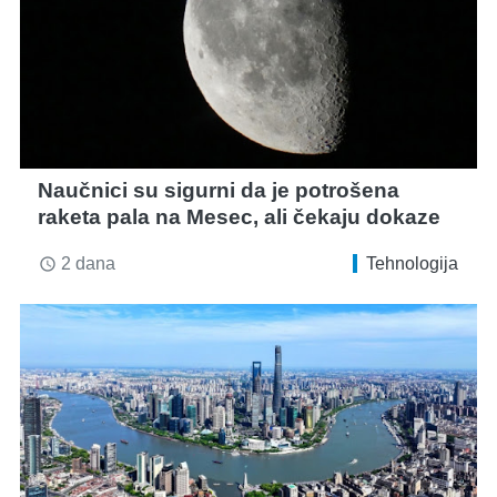
Naučnici su sigurni da je potrošena
raketa pala na Mesec, ali čekaju dokaze
2 dana
Tehnologija
access_time