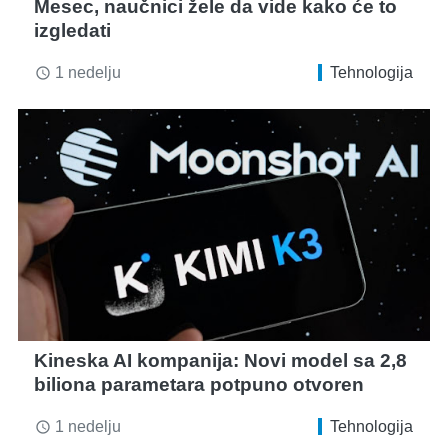
Mesec, naučnici žele da vide kako će to
izgledati
1 nedelju
Tehnologija
access_time
Kineska AI kompanija: Novi model sa 2,8
biliona parametara potpuno otvoren
1 nedelju
Tehnologija
access_time