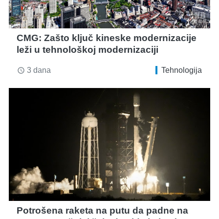
CMG: Zašto ključ kineske modernizacije
leži u tehnološkoj modernizaciji
3 dana
Tehnologija
access_time
Potrošena raketa na putu da padne na