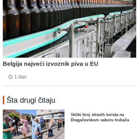
Belgija najveći izvoznik piva u EU
1 dan
access_time
Šta drugi čitaju
Veliki broj stranih turista na
Dragačevskom saboru trubača