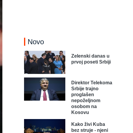
Novo
Zelenski danas u
prvoj poseti Srbiji
Direktor Telekoma
Srbije trajno
proglašen
nepoželjnom
osobom na
Kosovu
Kako živi Kuba
bez struje - njeni