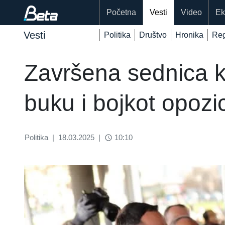
Početna
Vesti
Video
Ek
Vesti
Politika
Društvo
Hronika
Reg
Završena sednica k
buku i bojkot opozic
Politika
|
18.03.2025
|
10:10
access_time