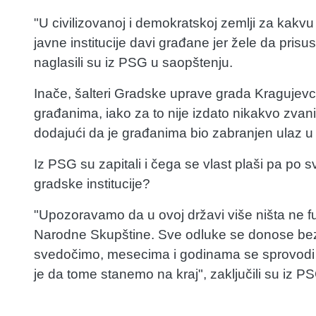
"U civilizovanoj i demokratskoj zemlji za kakv
javne institucije davi građane jer žele da prisu
naglasili su iz PSG u saopštenju.
Inače, šalteri Gradske uprave grada Kragujevca 
građanima, iako za to nije izdato nikakvo zvani
dodajući da je građanima bio zabranjen ulaz u o
Iz PSG su zapitali i čega se vlast plaši pa p
gradske institucije?
"Upozoravamo da u ovoj državi više ništa ne fun
Narodne Skupštine. Sve odluke se donose bez
svedočimo, mesecima i godinama se sprovodi 
je da tome stanemo na kraj", zaključili su iz P