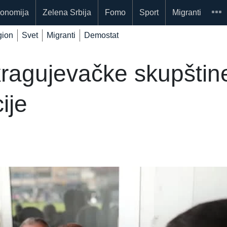
onomija
Zelena Srbija
Fomo
Sport
Migranti
ion
Svet
Migranti
Demostat
ragujevačke skupštine,
ije