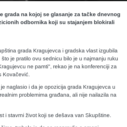
e grada na kojoj se glasanje za tačke dnevnog
icionih odbornika koji su stajanjem blokirali
kupština grada Kragujevca i gradska vlast izgubila
e što je pratilo ovu sednicu bilo je u najmanju ruku
Kragujevcu ne pamti", rekao je na konferenciji za
s Kovačević.
e naglasio i da je opozicija grada Kragujevca u
realnim problemima građana, ali nije nailazila na
ost i stavrni život koji se dešava van Skupštine.