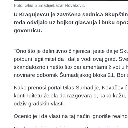
Foto: Glas Šumadije/Lazar Novaković
U Kragujevcu je završena sednica Skupštin
reda odvijalo uz bojkot glasanja i buku opoz
govornicu.
"Ono što je definitivno činjenica, jeste da je S
potpuni legitimitet da i dalje vodi ovaj grad. Sv
skandalozno i nešto što parlamentarni život u 
novinare odbornik Šumadijskog bloka 21, Bori
Kako prenosi portal Glas Šumadije, Kovačević j
kontinuitetu želela da razgovara o, kako kažu, 
odziv gradskih vlasti.
Ocenio je i da vlast na taj način ignoriše realn