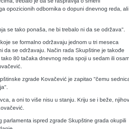
ima, trebalo je da se raspravlja o smeni
a opozicionih odbornika o dopuni dnevnog reda, ali
a se tako ponaša, ne bi trebalo ni da se održava".
 koje se formalno održavaju jednom u tri meseca
ni da se održavaju. Način rada Skupštine je takođe
e tako 80 tačaka dnevnog reda spoji u sedam ili osam
ovačević.
skupštinske zgrade Kovačević je zapitao "čemu sednic
ja".
ca, a oni to više nisu u stanju. Kriju se i beže, njiho
 Kovačević.
g parlamenta ispred zgrade Skupštine grada okupili
danje.