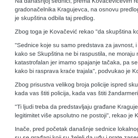
Na današnjoj sednici, prema Kovačevićevim reč
gradonačelnika Kragujevca, na osnovu predlog
je skupština odbila taj predlog.
Zbog toga je Kovačević rekao "da skupština koj
"Sednice koje su samo predstava za javnost, i
kako se Skupština ne bi raspustila, ne moraju 
katastrofalan jer imamo spajanje tačaka, pa s
kako bi rasprava kraće trajala", podvukao je K
Zbog prisustva velikog broja policije ispred 
kada vas štiti policija, kada vas štiti žandarmeri
"Ti ljudi treba da predstavljaju građane Kragujev
legitimitet više apsolutno ne postoji", rekao je
Inače, pred početak današnje sednice lokalno
su se građani koji su želeli da uđu i prate zase