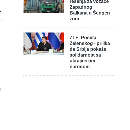
rešenja za vozače
Zapadnog
s
Balkana u Šengen
,
zoni
ZLF: Poseta
Zelenskog - prilika
da Srbija pokaže
solidarnost sa
ukrajinskim
narodom
a