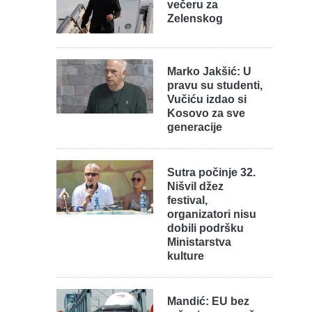
večeru za
Zelenskog
Marko Jakšić: U
pravu su studenti,
Vučiću izdao si
Kosovo za sve
generacije
Sutra počinje 32.
Nišvil džez
festival,
organizatori nisu
dobili podršku
Ministarstva
kulture
Mandić: EU bez