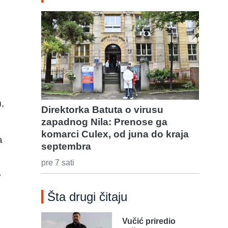
,
Direktorka Batuta o virusu
zapadnog Nila: Prenose ga
komarci Culex, od juna do kraja
a
septembra
pre 7 sati
v
Šta drugi čitaju
Vučić priredio