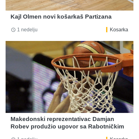
Kajl Olmen novi košarkaš Partizana
1 nedelju
Kosarka
access_time
Makedonski reprezentativac Damjan
Robev produžio ugovor sa Rabotničkim