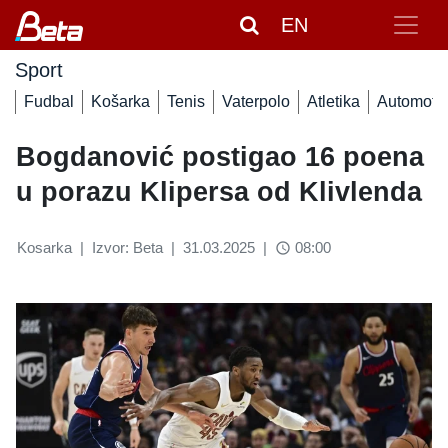
EN
Sport
Fudbal
Košarka
Tenis
Vaterpolo
Atletika
Automoto
Bogdanović postigao 16 poena
u porazu Klipersa od Klivlenda
Kosarka
|
Izvor: Beta
|
31.03.2025
|
08:00
access_time