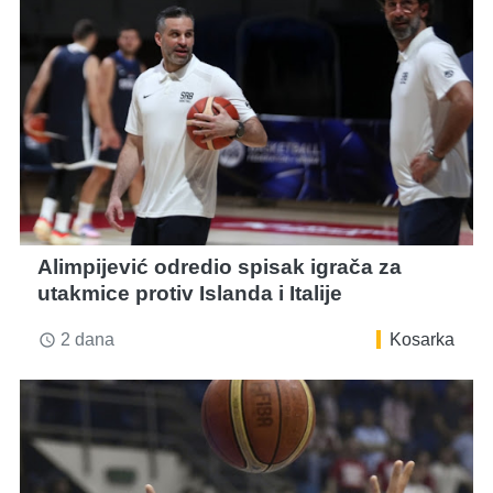
Alimpijević odredio spisak igrača za
utakmice protiv Islanda i Italije
2 dana
Kosarka
access_time