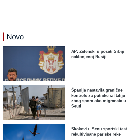
Novo
AP: Zelenski u poseti Srbiji
naklonjenoj Rusiji
Španija nastavila granične
kontrole za putnike iz Italije
zbog spora oko migranata u
Seuti
Skokovi u Senu sportski test
rekultivisane pariske reke