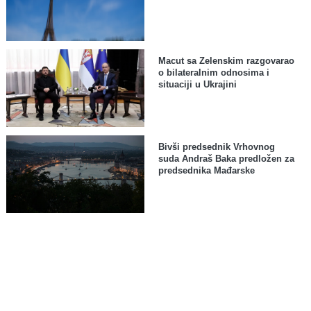
Macut sa Zelenskim razgovarao
o bilateralnim odnosima i
situaciji u Ukrajini
Bivši predsednik Vrhovnog
suda Andraš Baka predložen za
predsednika Mađarske