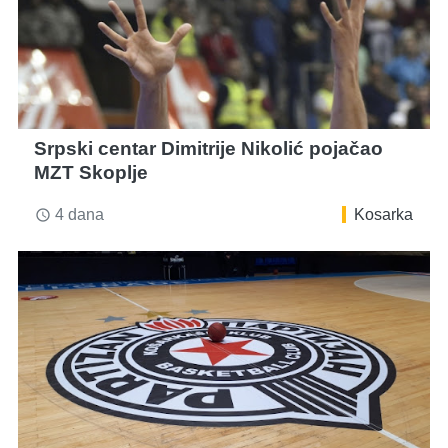
Srpski centar Dimitrije Nikolić pojačao
MZT Skoplje
4 dana
Kosarka
access_time