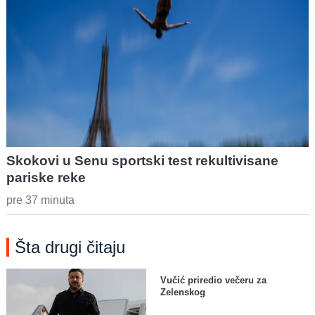
Skokovi u Senu sportski test rekultivisane
pariske reke
pre 37 minuta
Šta drugi čitaju
Vučić priredio večeru za
Zelenskog