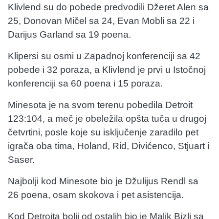
Klivlend su do pobede predvodili Džeret Alen sa
25, Donovan Mičel sa 24, Evan Mobli sa 22 i
Darijus Garland sa 19 poena.
Klipersi su osmi u Zapadnoj konferenciji sa 42
pobede i 32 poraza, a Klivlend je prvi u Istočnoj
konferenciji sa 60 poena i 15 poraza.
Minesota je na svom terenu pobedila Detroit
123:104, a meč je obeležila opšta tuča u drugoj
četvrtini, posle koje su isključenje zaradilo pet
igrača oba tima, Holand, Rid, Divićenco, Stjuart i
Saser.
Najbolji kod Minesote bio je Džulijus Rendl sa
26 poena, osam skokova i pet asistencija.
Kod Detroita bolji od ostalih bio je Malik Bizli sa