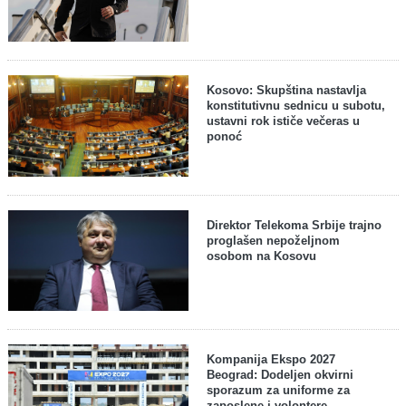
Kosovo: Skupština nastavlja
konstitutivnu sednicu u subotu,
ustavni rok ističe večeras u
ponoć
Direktor Telekoma Srbije trajno
proglašen nepoželjnom
osobom na Kosovu
Kompanija Ekspo 2027
Beograd: Dodeljen okvirni
sporazum za uniforme za
zaposlene i volontere