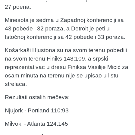
27 poena.
Minesota je sedma u Zapadnoj konferenciji sa
43 pobede i 32 poraza, a Detroit je peti u
Istočnoj konferenciji sa 42 pobede i 33 poraza.
Košarkaši Hjustona su na svom terenu pobedili
na svom terenu Finiks 148:109, a srpski
reprezentativac u dresu Finiksa Vasilije Micić za
osam minuta na terenu nije se upisao u listu
strelaca.
Rezultati ostalih mečeva:
Njujork - Portland 110:93
Milvoki - Atlanta 124:145