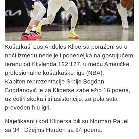
Košarkaši Los Anđeles Klipersa poraženi su u
noći između nedelje i ponedeljka na gostujućem
terenu od Klivlenda 122:127, u meču Američke
profesionalne košarkaške lige (NBA).
Kapiten reprezentacije Srbije Bogdan
Bogdanović je za Kliperse zabeležio 16 poena,
uz četiri skoka i tri asistencije, za pola sata
provedenih u igri.
Najefikasniji kod Klipersa bili su Norman Pauel
sa 34 i Džejms Harden sa 24 poena.