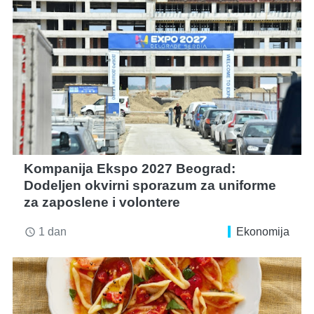
Kompanija Ekspo 2027 Beograd:
Dodeljen okvirni sporazum za uniforme
za zaposlene i volontere
1 dan
Ekonomija
access_time