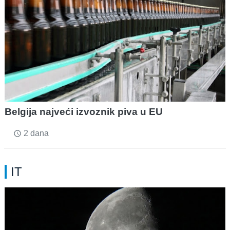
Belgija najveći izvoznik piva u EU
2 dana
access_time
IT