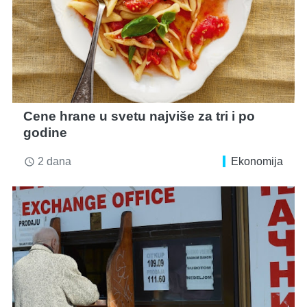
Cene hrane u svetu najviše za tri i po
godine
2 dana
Ekonomija
access_time