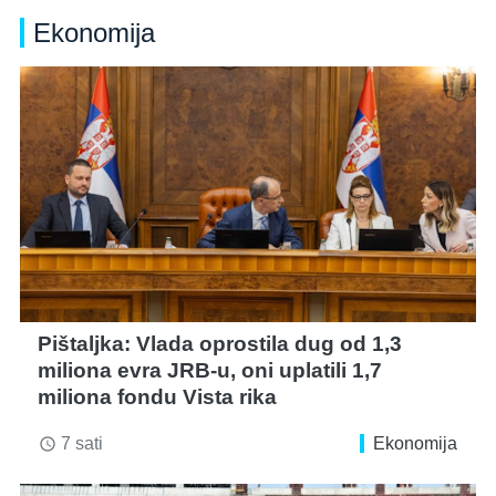
Ekonomija
Pištaljka: Vlada oprostila dug od 1,3
miliona evra JRB-u, oni uplatili 1,7
miliona fondu Vista rika
7 sati
Ekonomija
access_time