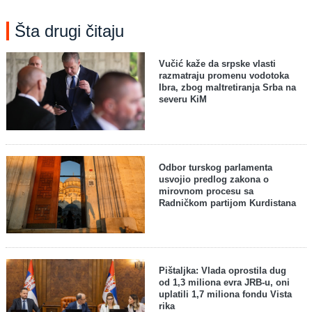
Šta drugi čitaju
Vučić kaže da srpske vlasti
razmatraju promenu vodotoka
Ibra, zbog maltretiranja Srba na
severu KiM
Odbor turskog parlamenta
usvojio predlog zakona o
mirovnom procesu sa
Radničkom partijom Kurdistana
Pištaljka: Vlada oprostila dug
od 1,3 miliona evra JRB-u, oni
uplatili 1,7 miliona fondu Vista
rika