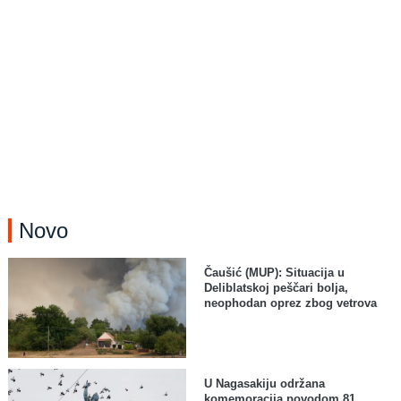
Novo
Čaušić (MUP): Situacija u
Deliblatskoj peščari bolja,
neophodan oprez zbog vetrova
U Nagasakiju održana
komemoracija povodom 81.