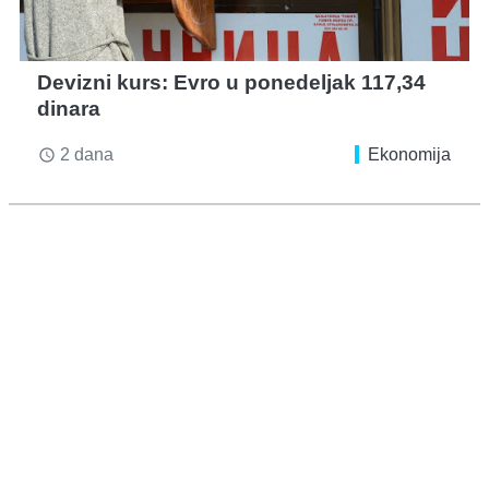
Devizni kurs: Evro u ponedeljak 117,34
dinara
2 dana
Ekonomija
access_time