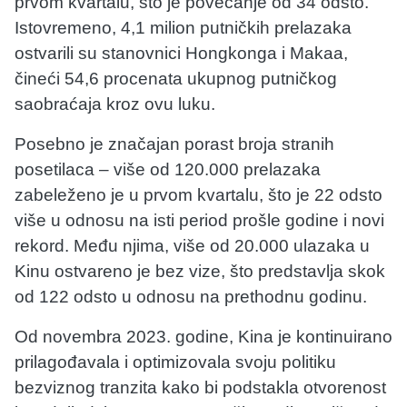
prvom kvartalu, što je povećanje od 34 odsto.
Istovremeno, 4,1 milion putničkih prelazaka
ostvarili su stanovnici Hongkonga i Makaa,
čineći 54,6 procenata ukupnog putničkog
saobraćaja kroz ovu luku.
Posebno je značajan porast broja stranih
posetilaca – više od 120.000 prelazaka
zabeleženo je u prvom kvartalu, što je 22 odsto
više u odnosu na isti period prošle godine i novi
rekord. Među njima, više od 20.000 ulazaka u
Kinu ostvareno je bez vize, što predstavlja skok
od 122 odsto u odnosu na prethodnu godinu.
Od novembra 2023. godine, Kina je kontinuirano
prilagođavala i optimizovala svoju politiku
bezviznog tranzita kako bi podstakla otvorenost