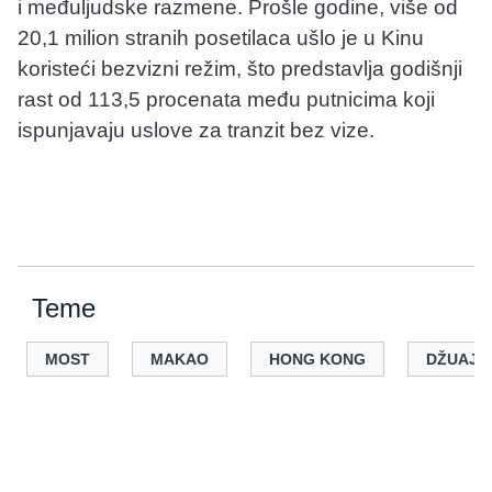
i međuljudske razmene. Prošle godine, više od
20,1 milion stranih posetilaca ušlo je u Kinu
koristeći bezvizni režim, što predstavlja godišnji
rast od 113,5 procenata među putnicima koji
ispunjavaju uslove za tranzit bez vize.
Teme
MOST
MAKAO
HONG KONG
DŽUAJ