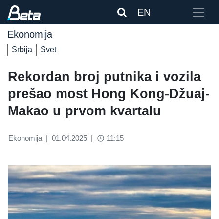
EN
Ekonomija
Srbija
Svet
Rekordan broj putnika i vozila
prešao most Hong Kong-Džuaj-
Makao u prvom kvartalu
Ekonomija
|
01.04.2025
|
11:15
access_time