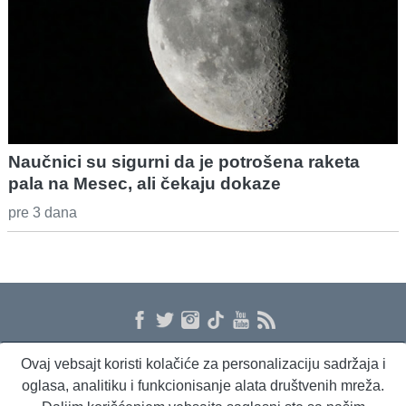
Naučnici su sigurni da je potrošena raketa
pala na Mesec, ali čekaju dokaze
pre 3 dana
Ovaj vebsajt koristi kolačiće za personalizaciju sadržaja i
O nama
Proizvodi i usluge
Politika privatnosti
Kontakt
RSS
oglasa, analitiku i funkcionisanje alata društvenih mreža.