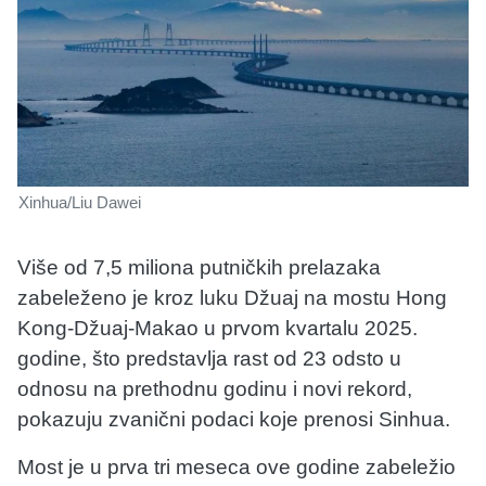
Xinhua/Liu Dawei
Više od 7,5 miliona putničkih prelazaka
zabeleženo je kroz luku Džuaj na mostu Hong
Kong-Džuaj-Makao u prvom kvartalu 2025.
godine, što predstavlja rast od 23 odsto u
odnosu na prethodnu godinu i novi rekord,
pokazuju zvanični podaci koje prenosi Sinhua.
Most je u prva tri meseca ove godine zabeležio