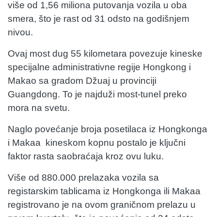
više od 1,56 miliona putovanja vozila u oba
smera, što je rast od 31 odsto na godišnjem
nivou.
Ovaj most dug 55 kilometara povezuje kineske
specijalne administrativne regije Hongkong i
Makao sa gradom Džuaj u provinciji
Guangdong. To je najduži most-tunel preko
mora na svetu.
Naglo povećanje broja posetilaca iz Hongkonga
i Makaa kineskom kopnu postalo je ključni
faktor rasta saobraćaja kroz ovu luku.
Više od 880.000 prelazaka vozila sa
registarskim tablicama iz Hongkonga ili Makaa
registrovano je na ovom graničnom prelazu u