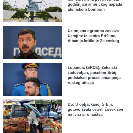
godišnjice američkog napada
atomskom bombom
Uklonjena ogromna zastava
Ukrajine iz centra Prištine,
Albanija kritikuje Zelenskog
Lopandić (SRCE): Zelenski
zadovoljan, posetom Srbiji
podstakao proces smanjenja
ruskog uticaja
DS: U opljačkanoj Srbiji,
gotovo svaki četvrti čovek živi
na ivici siromaštva