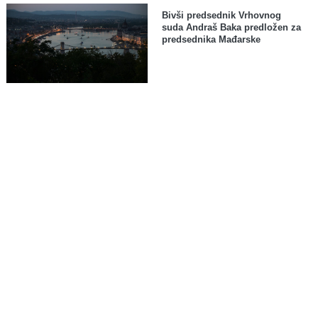
Bivši predsednik Vrhovnog
suda Andraš Baka predložen za
predsednika Mađarske