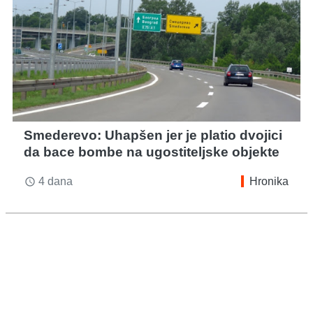
Smederevo: Uhapšen jer je platio dvojici
da bace bombe na ugostiteljske objekte
4 dana
Hronika
access_time