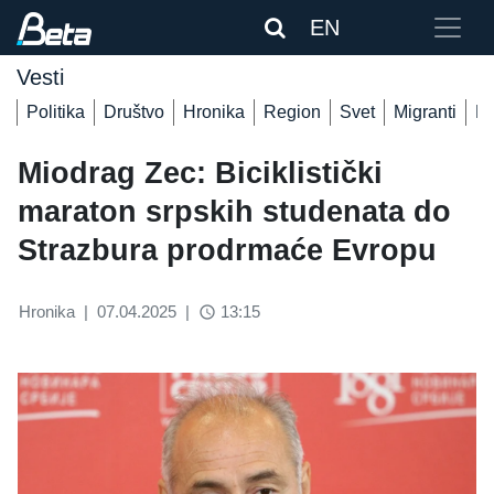
EN
Vesti
Politika
Društvo
Hronika
Region
Svet
Migranti
De
Miodrag Zec: Biciklistički
maraton srpskih studenata do
Strazbura prodrmaće Evropu
Hronika
|
07.04.2025
|
13:15
access_time