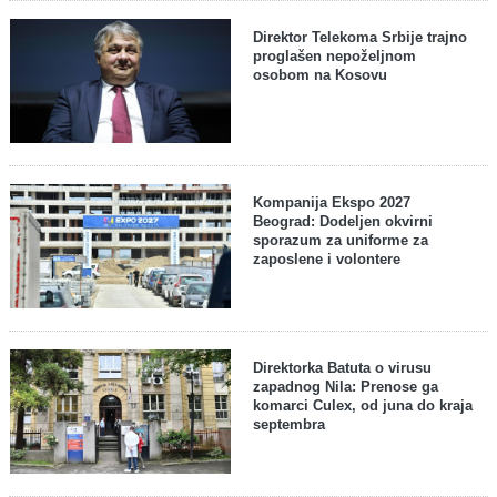
Direktor Telekoma Srbije trajno
proglašen nepoželjnom
osobom na Kosovu
Kompanija Ekspo 2027
Beograd: Dodeljen okvirni
sporazum za uniforme za
zaposlene i volontere
Direktorka Batuta o virusu
zapadnog Nila: Prenose ga
komarci Culex, od juna do kraja
septembra