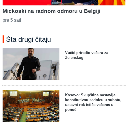
Mickoski na radnom odmoru u Belgiji
pre 5 sati
Šta drugi čitaju
Vučić priredio večeru za
Zelenskog
Kosovo: Skupština nastavlja
konstitutivnu sednicu u subotu,
ustavni rok ističe večeras u
ponoć