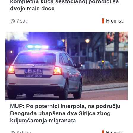
kompletna kuća šestočlanoj porodici sa
dvoje male dece
7 sati
Hronika
access_time
MUP: Po poternici Interpola, na području
Beograda uhapšena dva Sirijca zbog
krijumčarenja migranata
3 dana
Hronika