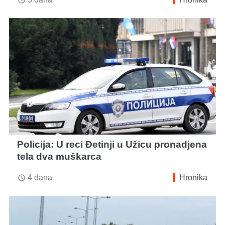
access_time
Policija: U reci Đetinji u Užicu pronadjena
tela dva muškarca
4 dana
Hronika
access_time