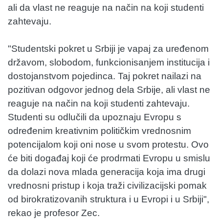
ali da vlast ne reaguje na način na koji studenti
zahtevaju.
"Studentski pokret u Srbiji je vapaj za uređenom
državom, slobodom, funkcionisanjem institucija i
dostojanstvom pojedinca. Taj pokret nailazi na
pozitivan odgovor jednog dela Srbije, ali vlast ne
reaguje na način na koji studenti zahtevaju.
Studenti su odlučili da upoznaju Evropu s
određenim kreativnim političkim vrednosnim
potencijalom koji oni nose u svom protestu. Ovo
će biti događaj koji će prodrmati Evropu u smislu
da dolazi nova mlada generacija koja ima drugi
vrednosni pristup i koja traži civilizacijski pomak
od birokratizovanih struktura i u Evropi i u Srbiji",
rekao je profesor Zec.