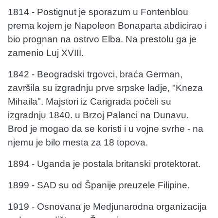
1814 - Postignut je sporazum u Fontenblou
prema kojem je Napoleon Bonaparta abdicirao i
bio prognan na ostrvo Elba. Na prestolu ga je
zamenio Luj XVIII.
1842 - Beogradski trgovci, braća German,
završila su izgradnju prve srpske ladje, "Kneza
Mihaila". Majstori iz Carigrada počeli su
izgradnju 1840. u Brzoj Palanci na Dunavu.
Brod je mogao da se koristi i u vojne svrhe - na
njemu je bilo mesta za 18 topova.
1894 - Uganda je postala britanski protektorat.
1899 - SAD su od Španije preuzele Filipine.
1919 - Osnovana je Medjunarodna organizacija