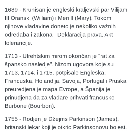
1689 - Krunisan je engleski kraljevski par Vilijam
III Oranski (William) i Meri II (Mary). Tokom
njihove vladavine doneto je nekoliko važnih
odredaba i zakona - Deklaracija prava, Akt
tolerancije.
1713 - Utrehtskim mirom okončan je "rat za
špansko nasledje". Nizom ugovora koje su
1713, 1714. i 1715. potpisale Engleska,
Francuska, Holandija, Savoja, Portugal i Pruska
preuredjena je mapa Evrope, a Španija je
prinudjena da za vladare prihvati francuske
Burbone (Bourbon).
1755 - Rodjen je Džejms Parkinson (James),
britanski lekar koji je otkrio Parkinsonovu bolest.