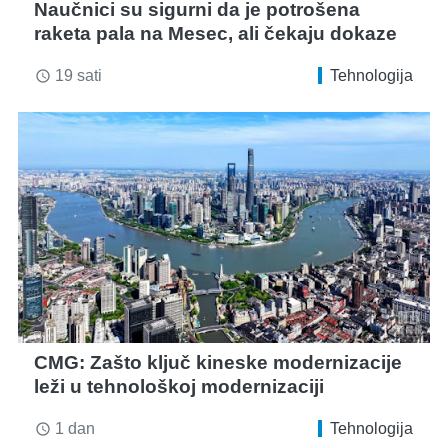
Naučnici su sigurni da je potrošena
raketa pala na Mesec, ali čekaju dokaze
19 sati
Tehnologija
access_time
CMG: Zašto ključ kineske modernizacije
leži u tehnološkoj modernizaciji
1 dan
Tehnologija
access_time