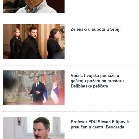
Zelenski u subotu u Srbiji
Vučić: I vojska pomaže u
gašenju požara na prostoru
Deliblatske peščare
Profesor FDU Stevan Filipović
pretučen u centru Beograda