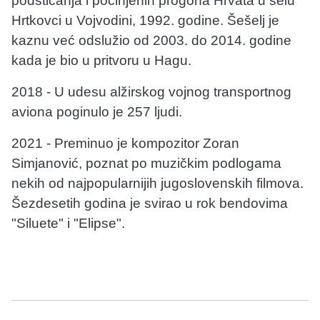
podsticanja i počinjenih progona Hrvata u selu
Hrtkovci u Vojvodini, 1992. godine. Šešelj je
kaznu već odslužio od 2003. do 2014. godine
kada je bio u pritvoru u Hagu.
2018 - U udesu alžirskog vojnog transportnog
aviona poginulo je 257 ljudi.
2021 - Preminuo je kompozitor Zoran
Simjanović, poznat po muzičkim podlogama
nekih od najpopularnijih jugoslovenskih filmova.
Šezdesetih godina je svirao u rok bendovima
"Siluete" i "Elipse".