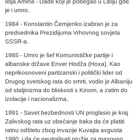
Idija Amina - Dade koji je pobegao u Libiju gde
je i umro.
1984 - Konstantin Černjenko izabran je za
predsednika Prezidijuma Vrhovnog sovjeta
SSSR-a.
1985 - Umro je šef Komunističke partije i
albanske države Enver Hodža (Hoxa). Kao
neprikosnoveni partizanski i politički lider od
Drugog svetskog rata do smrti, vodio je Albaniju
od staljinizma do bliskosti s Kinom, a zatim do
izolacije i nacionalizma.
1991 - Savet bezbednosti UN proglasio je kraj
Zalivskog rata uz obećanje Iraka da će platiti
ratnu odštetu zbog invazije Kuvajta avgusta
1990. i da će neutralisati oružje za masovno