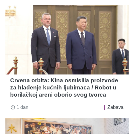
Crvena orbita: Kina osmislila proizvode
za hlađenje kućnih ljubimaca / Robot u
borilačkoj areni oborio svog tvorca
1 dan
Zabava
access_time