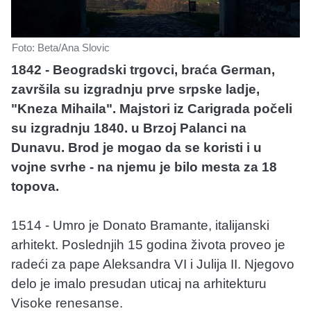
Foto: Beta/Ana Slovic
1842 - Beogradski trgovci, braća German,
završila su izgradnju prve srpske ladje,
"Kneza Mihaila". Majstori iz Carigrada počeli
su izgradnju 1840. u Brzoj Palanci na
Dunavu. Brod je mogao da se koristi i u
vojne svrhe - na njemu je bilo mesta za 18
topova.
1514 - Umro je Donato Bramante, italijanski
arhitekt. Poslednjih 15 godina života proveo je
radeći za pape Aleksandra VI i Julija II. Njegovo
delo je imalo presudan uticaj na arhitekturu
Visoke renesanse.