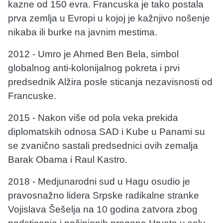
kazne od 150 evra. Francuska je tako postala
prva zemlja u Evropi u kojoj je kažnjivo nošenje
nikaba ili burke na javnim mestima.
2012 - Umro je Ahmed Ben Bela, simbol
globalnog anti-kolonijalnog pokreta i prvi
predsednik Alžira posle sticanja nezavisnosti od
Francuske.
2015 - Nakon više od pola veka prekida
diplomatskih odnosa SAD i Kube u Panami su
se zvanično sastali predsednici ovih zemalja
Barak Obama i Raul Kastro.
2018 - Medjunarodni sud u Hagu osudio je
pravosnažno lidera Srpske radikalne stranke
Vojislava Šešelja na 10 godina zatvora zbog