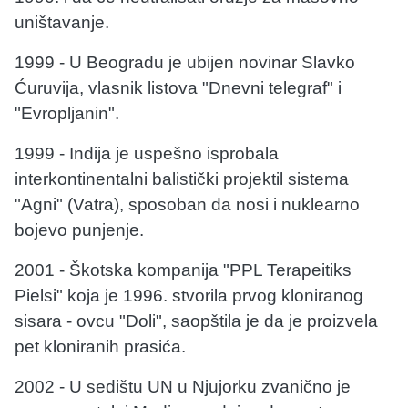
uništavanje.
1999 - U Beogradu je ubijen novinar Slavko
Ćuruvija, vlasnik listova "Dnevni telegraf" i
"Evropljanin".
1999 - Indija je uspešno isprobala
interkontinentalni balistički projektil sistema
"Agni" (Vatra), sposoban da nosi i nuklearno
bojevo punjenje.
2001 - Škotska kompanija "PPL Terapeitiks
Pielsi" koja je 1996. stvorila prvog kloniranog
sisara - ovcu "Doli", saopštila je da je proizvela
pet kloniranih prasića.
2002 - U sedištu UN u Njujorku zvanično je