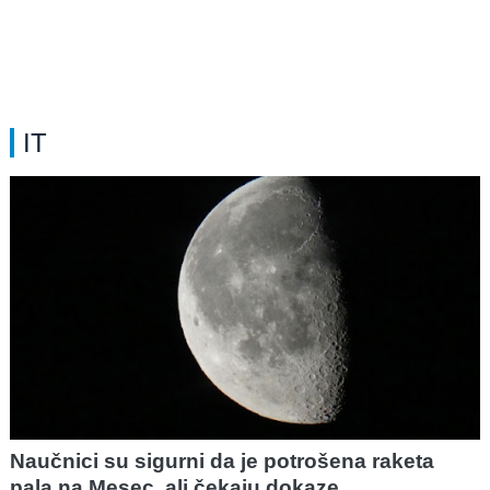
IT
Naučnici su sigurni da je potrošena raketa
pala na Mesec, ali čekaju dokaze