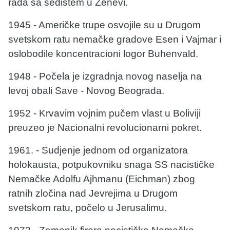
rada sa sedištem u Ženevi.
1945 - Američke trupe osvojile su u Drugom
svetskom ratu nemačke gradove Esen i Vajmar i
oslobodile koncentracioni logor Buhenvald.
1948 - Počela je izgradnja novog naselja na
levoj obali Save - Novog Beograda.
1952 - Krvavim vojnim pučem vlast u Boliviji
preuzeo je Nacionalni revolucionarni pokret.
1961. - Sudjenje jednom od organizatora
holokausta, potpukovniku snaga SS nacističke
Nemačke Adolfu Ajhmanu (Eichman) zbog
ratnih zločina nad Jevrejima u Drugom
svetskom ratu, počelo u Jerusalimu.