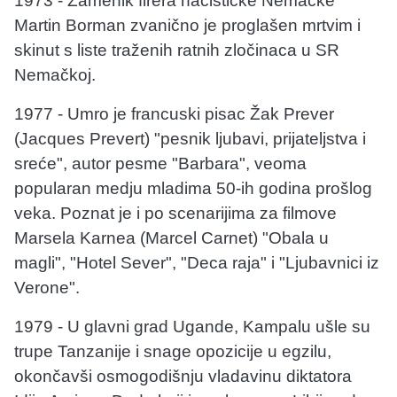
1973 - Zamenik firera nacističke Nemačke
Martin Borman zvanično je proglašen mrtvim i
skinut s liste traženih ratnih zločinaca u SR
Nemačkoj.
1977 - Umro je francuski pisac Žak Prever
(Jacques Prevert) "pesnik ljubavi, prijateljstva i
sreće", autor pesme "Barbara", veoma
popularan medju mladima 50-ih godina prošlog
veka. Poznat je i po scenarijima za filmove
Marsela Karnea (Marcel Carnet) "Obala u
magli", "Hotel Sever", "Deca raja" i "Ljubavnici iz
Verone".
1979 - U glavni grad Ugande, Kampalu ušle su
trupe Tanzanije i snage opozicije u egzilu,
okončavši osmogodišnju vladavinu diktatora