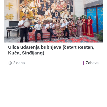
Ulica udarenja bubnjeva (četvrt Restan,
Kuča, Sinđijang)
2 dana
Zabava
access_time