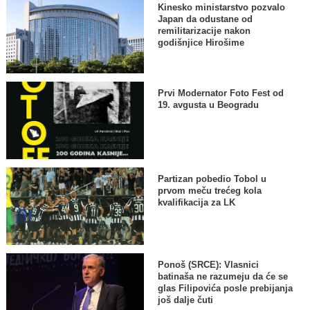
Kinesko ministarstvo pozvalo
Japan da odustane od
remilitarizacije nakon
godišnjice Hirošime
Prvi Modernator Foto Fest od
19. avgusta u Beogradu
Partizan pobedio Tobol u
prvom meču trećeg kola
kvalifikacija za LK
Ponoš (SRCE): Vlasnici
batinaša ne razumeju da će se
glas Filipovića posle prebijanja
još dalje čuti