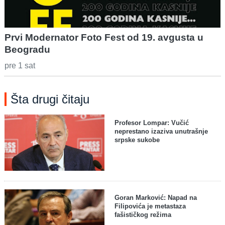
Prvi Modernator Foto Fest od 19. avgusta u
Beogradu
pre 1 sat
Šta drugi čitaju
Profesor Lompar: Vučić
neprestano izaziva unutrašnje
srpske sukobe
Goran Marković: Napad na
Filipovića je metastaza
fašističkog režima