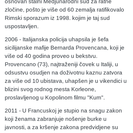
osnovan stalni Medjunarodni sud za ratne
zločine, pošto je više od 60 zemalja ratifikovalo
Rimski sporazum iz 1998. kojim je taj sud
uspostavljen.
2006 - Italijanska policija uhapsila je šefa
sicilijanske mafije Bernarda Provencana, koji je
više od 40 godina proveo u bekstvu.
Provencano (73), najtraženiji čovek u Italiji, u
odsustvu osudjen na doživotnu kaznu zatvora
za više od 10 ubistava, uhapšen je u vikendici u
blizini svog rodnog mesta Korleone,
proslavljenog u Kopolinom filmu "Kum".
2011 - U Francuskoj je stupio na snagu zakon
koji ženama zabranjuje nošenje burke u
javnosti, a za kršenje zakona predvidjene su