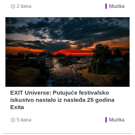
2 dana
Muzika
access_time
EXIT Universe: Putujuće festivalsko
iskustvo nastalo iz nasleđa 25 godina
Exita
5 dana
Muzika
access_time