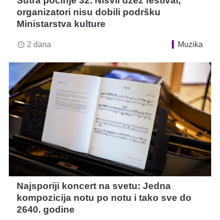
Sutra počinje 32. Nišvil džez festival,
organizatori nisu dobili podršku
Ministarstva kulture
2 dana
Muzika
access_time
Najsporiji koncert na svetu: Jedna
kompozicija notu po notu i tako sve do
2640. godine