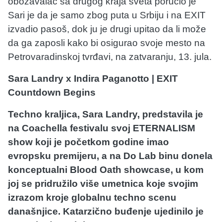
obožavalac sa drugog kraja sveta poručio je
Sari je da je samo zbog puta u Srbiju i na EXIT
izvadio pasoš, dok ju je drugi upitao da li može
da ga zaposli kako bi osigurao svoje mesto na
Petrovaradinskoj tvrđavi, na zatvaranju, 13. jula.
Sara Landry x Indira Paganotto | EXIT
Countdown Begins
Techno kraljica, Sara Landry, predstavila je
na Coachella festivalu svoj ETERNALISM
show koji je početkom godine imao
evropsku premijeru, a na Do Lab binu donela
konceptualni Blood Oath showcase, u kom
joj se pridružilo više umetnica koje svojim
izrazom kroje globalnu techno scenu
današnjice. Katarzično buđenje ujedinilo je