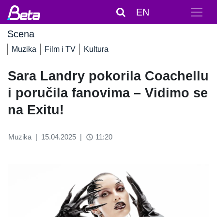
EN
Scena
Muzika
Film i TV
Kultura
Sara Landry pokorila Coachellu
i poručila fanovima – Vidimo se
na Exitu!
Muzika
|
15.04.2025
|
11:20
access_time