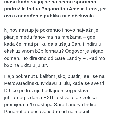
masu kada su joj se na scenu spontano
pridružile Indira Paganotto i Amelie Lens, jer
ovo iznenađenje publika nije očekivala.
Njihov nastup je pokrenuo i novo najvažnije
pitanje među fanovima na mrežama – gde i
kada će imati priliku da slušaju Saru i Indiru u
ekskluzivnom b2b formatu? Odgovor je stigao
odmah, i to direktno od Sare Landry – „Radimo
b2b na Exitu u julu!“.
Hajp pokrenut u kalifornijskoj pustinji seli se na
Petrovaradinsku tvrđavu u julu, kada se sve tri
DJ-ice pridružuju hedlajnerskoj postavi
jubilarnog izdanja EXIT festivala, a svetska
premijera b2b nastupa Sare Landry i Indire
Paganotto obećava jedno od najmoćnih