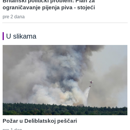
Britanski politički problem: Plan za
ograničavanje pijenja piva - stojeći
pre 2 dana
U slikama
Požar u Deliblatskoj peščari