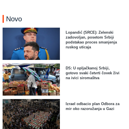
Novo
Lopandić (SRCE): Zelenski
zadovoljan, posetom Srbiji
podstakao proces smanjenja
ruskog uticaja
DS: U opljačkanoj Srbiji,
gotovo svaki četvrti čovek živi
na ivici siromaštva
Izrael odbacio plan Odbora za
mir oko razoružanja u Gazi