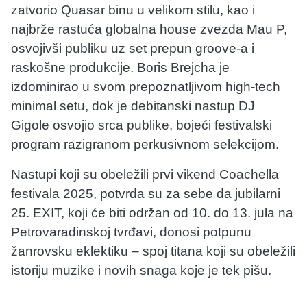
zatvorio Quasar binu u velikom stilu, kao i
najbrže rastuća globalna house zvezda Mau P,
osvojivši publiku uz set prepun groove-a i
raskošne produkcije. Boris Brejcha je
izdominirao u svom prepoznatljivom high-tech
minimal setu, dok je debitanski nastup DJ
Gigole osvojio srca publike, bojeći festivalski
program razigranom perkusivnom selekcijom.
Nastupi koji su obeležili prvi vikend Coachella
festivala 2025, potvrda su za sebe da jubilarni
25. EXIT, koji će biti održan od 10. do 13. jula na
Petrovaradinskoj tvrđavi, donosi potpunu
žanrovsku eklektiku – spoj titana koji su obeležili
istoriju muzike i novih snaga koje je tek pišu.