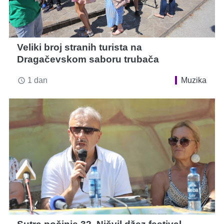
Veliki broj stranih turista na
Dragačevskom saboru trubača
1 dan
Muzika
access_time