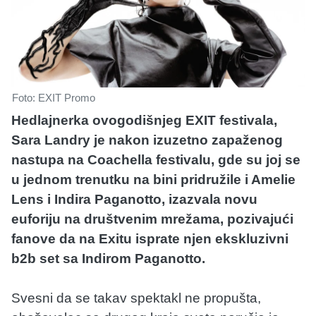
Foto: EXIT Promo
Hedlajnerka ovogodišnjeg EXIT festivala,
Sara Landry je nakon izuzetno zapaženog
nastupa na Coachella festivalu, gde su joj se
u jednom trenutku na bini pridružile i Amelie
Lens i Indira Paganotto, izazvala novu
euforiju na društvenim mrežama, pozivajući
fanove da na Exitu isprate njen ekskluzivni
b2b set sa Indirom Paganotto.
Svesni da se takav spektakl ne propušta,