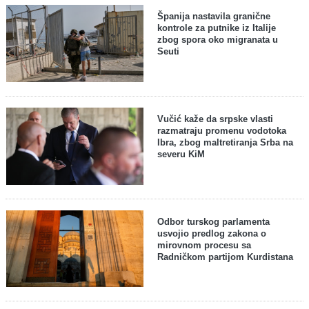
Španija nastavila granične
kontrole za putnike iz Italije
zbog spora oko migranata u
Seuti
Vučić kaže da srpske vlasti
razmatraju promenu vodotoka
Ibra, zbog maltretiranja Srba na
severu KiM
Odbor turskog parlamenta
usvojio predlog zakona o
mirovnom procesu sa
Radničkom partijom Kurdistana