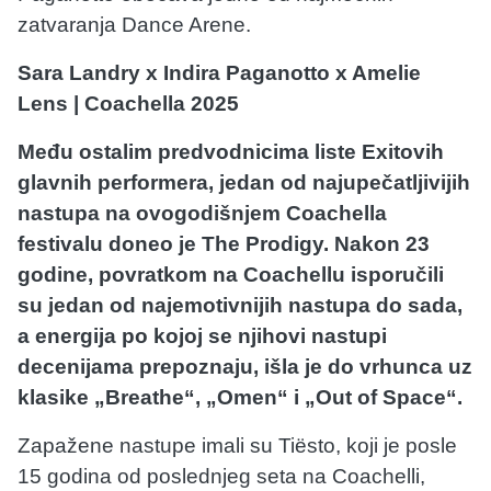
zatvaranja Dance Arene.
Sara Landry x Indira Paganotto x Amelie
Lens | Coachella 2025
Među ostalim predvodnicima liste Exitovih
glavnih performera, jedan od najupečatljivijih
nastupa na ovogodišnjem Coachella
festivalu doneo je The Prodigy. Nakon 23
godine, povratkom na Coachellu isporučili
su jedan od najemotivnijih nastupa do sada,
a energija po kojoj se njihovi nastupi
decenijama prepoznaju, išla je do vrhunca uz
klasike „Breathe“, „Omen“ i „Out of Space“.
Zapažene nastupe imali su Tiësto, koji je posle
15 godina od poslednjeg seta na Coachelli,