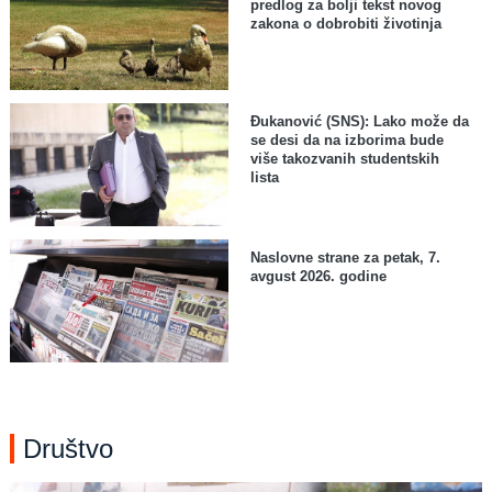
predlog za bolji tekst novog
zakona o dobrobiti životinja
Đukanović (SNS): Lako može da
se desi da na izborima bude
više takozvanih studentskih
lista
Naslovne strane za petak, 7.
avgust 2026. godine
Društvo