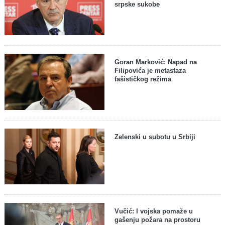
srpske sukobe
Goran Marković: Napad na
Filipovića je metastaza
fašističkog režima
Zelenski u subotu u Srbiji
Vučić: I vojska pomaže u
gašenju požara na prostoru