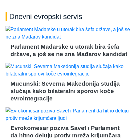
Dnevni evropski servis
Parlament Mađarske u utorak bira šefa
države, a još se ne zna Mađarov kandidat
Mucunski: Severna Makedonija studija
slučaja kako bilateralni sporovi koče
evrointegracije
Evrokomesar poziva Savet i Parlament
da hitno deluju protiv mreža krijumčara