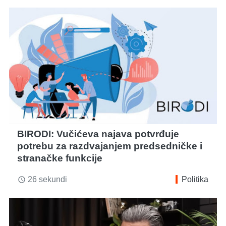
BIRODI: Vučićeva najava potvrđuje
potrebu za razdvajanjem predsedničke i
stranačke funkcije
26 sekundi
Politika
access_time