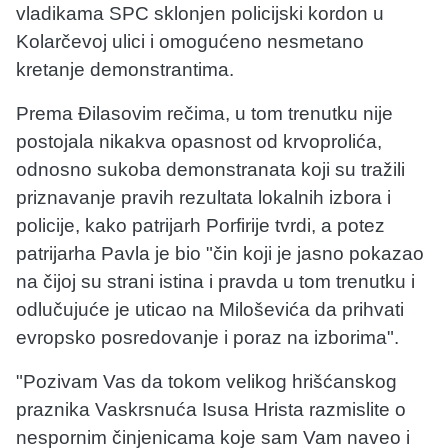
vladikama SPC sklonjen policijski kordon u
Kolarčevoj ulici i omogućeno nesmetano
kretanje demonstrantima.
Prema Đilasovim rečima, u tom trenutku nije
postojala nikakva opasnost od krvoprolića,
odnosno sukoba demonstranata koji su tražili
priznavanje pravih rezultata lokalnih izbora i
policije, kako patrijarh Porfirije tvrdi, a potez
patrijarha Pavla je bio "čin koji je jasno pokazao
na čijoj su strani istina i pravda u tom trenutku i
odlučujuće je uticao na Miloševića da prihvati
evropsko posredovanje i poraz na izborima".
"Pozivam Vas da tokom velikog hrišćanskog
praznika Vaskrsnuća Isusa Hrista razmislite o
nespornim činjenicama koje sam Vam naveo i