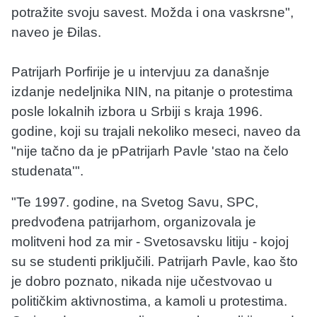
potražite svoju savest. Možda i ona vaskrsne",
naveo je Đilas.
Patrijarh Porfirije je u intervjuu za današnje
izdanje nedeljnika NIN, na pitanje o protestima
posle lokalnih izbora u Srbiji s kraja 1996.
godine, koji su trajali nekoliko meseci, naveo da
"nije tačno da je pPatrijarh Pavle 'stao na čelo
studenata'".
"Te 1997. godine, na Svetog Savu, SPC,
predvođena patrijarhom, organizovala je
molitveni hod za mir - Svetosavsku litiju - kojoj
su se studenti priključili. Patrijarh Pavle, kao što
je dobro poznato, nikada nije učestvovao u
političkim aktivnostima, a kamoli u protestima.