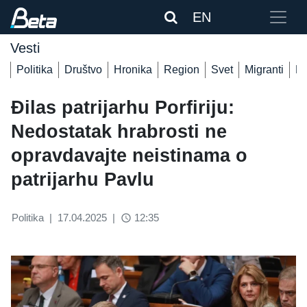
EN
Vesti
Politika
Društvo
Hronika
Region
Svet
Migranti
De
Đilas patrijarhu Porfiriju:
Nedostatak hrabrosti ne
opravdavajte neistinama o
patrijarhu Pavlu
Politika
|
17.04.2025
|
12:35
access_time