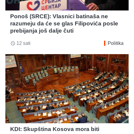
Ponoš (SRCE): Vlasnici batinaša ne
razumeju da će se glas Filipovića posle
prebijanja još dalje čuti
12 sati
Politika
access_time
KDI: Skupština Kosova mora biti