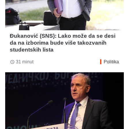
Đukanović (SNS): Lako može da se desi
da na izborima bude više takozvanih
studentskih lista
31 minut
Politika
access_time