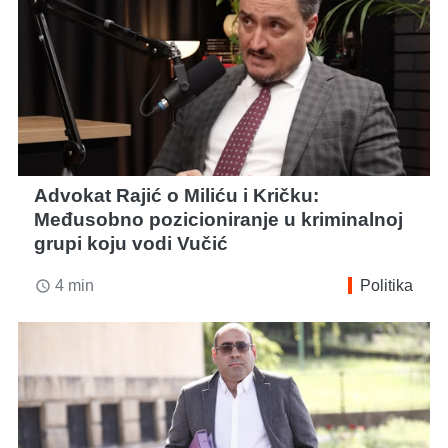
Advokat Rajić o Miliću i Kričku:
Međusobno pozicioniranje u kriminalnoj
grupi koju vodi Vučić
4 min
Politika
access_time