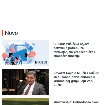
Novo
BIRODI: Vučićeva najava
potvrđuje potrebu za
razdvajanjem predsedničke i
stranačke funkcije
Advokat Rajić o Miliću i Kričku:
Međusobno pozicioniranje u
kriminalnoj grupi koju vodi
Vučić
Ministarstvo: Dobrodošao svaki