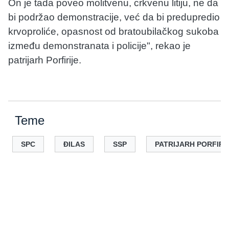
On je tada poveo molitvenu, crkvenu litiju, ne da
bi podržao demonstracije, već da bi predupredio
krvoproliće, opasnost od bratoubilačkog sukoba
između demonstranata i policije", rekao je
patrijarh Porfirije.
Teme
SPC
ĐILAS
SSP
PATRIJARH PORFIRI