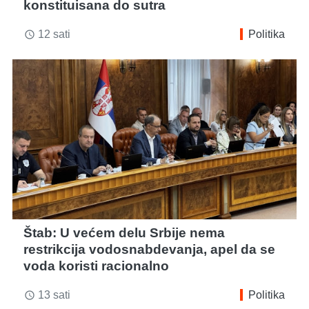
konstituisana do sutra
12 sati
Politika
access_time
Štab: U većem delu Srbije nema
restrikcija vodosnabdevanja, apel da se
voda koristi racionalno
13 sati
Politika
access_time