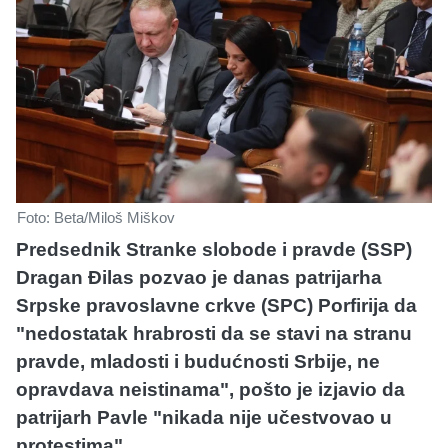
Foto: Beta/Miloš Miškov
Predsednik Stranke slobode i pravde (SSP)
Dragan Đilas pozvao je danas patrijarha
Srpske pravoslavne crkve (SPC) Porfirija da
"nedostatak hrabrosti da se stavi na stranu
pravde, mladosti i budućnosti Srbije, ne
opravdava neistinama", pošto je izjavio da
patrijarh Pavle "nikada nije učestvovao u
protestima".