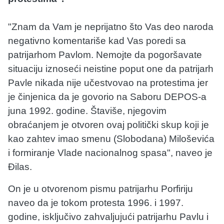
"Znam da Vam je neprijatno što Vas deo naroda
negativno komentariše kad Vas poredi sa
patrijarhom Pavlom. Nemojte da pogoršavate
situaciju iznoseći neistine poput one da patrijarh
Pavle nikada nije učestvovao na protestima jer
je činjenica da je govorio na Saboru DEPOS-a
juna 1992. godine. Štaviše, njegovim
obraćanjem je otvoren ovaj politički skup koji je
kao zahtev imao smenu (Slobodana) Miloševića
i formiranje Vlade nacionalnog spasa", naveo je
Đilas.
On je u otvorenom pismu patrijarhu Porfiriju
naveo da je tokom protesta 1996. i 1997.
godine, isključivo zahvaljujući patrijarhu Pavlu i