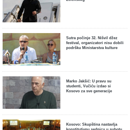
Sutra počinje 32. Nišvil džez
festival, organizatori nisu dobili
podršku Ministarstva kulture
Marko Jakšić: U pravu su
studenti, Vučiću izdao si
Kosovo za sve generacije
Kosovo: Skupština nastavlja
konstitutivnu sednicu u subotu,