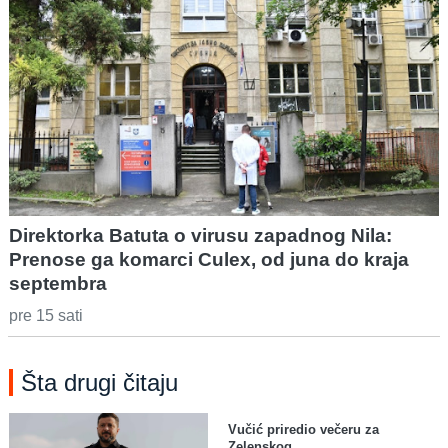
Direktorka Batuta o virusu zapadnog Nila:
Prenose ga komarci Culex, od juna do kraja
septembra
pre 15 sati
Šta drugi čitaju
Vučić priredio večeru za
Zelenskog