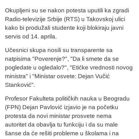
Okupljeni su se nakon potesta uputili ka zgradi
Radio-televizije Srbije (RTS) u Takovskoj ulici
kako bi produžali studente koji blokiraju javni
servis od 14. aprila.
Učesnici skupa nosili su transparente sa
natpisima "Poverenje?", "Da li smete da se
pogledate u ogledalo?", "Etićke vrednosti novog
ministra" i "Ministar osvete: Dejan Vučić
Stanković".
Profesor Fakulteta političkih nauka u Beogradu
(FPN) Dejan Pavlović izjavio je na početku
protesta da novi ministar prosvete nema
autoritet da obavlja tu funkciju i da su male
šanse da će rešiti probleme u školama i na