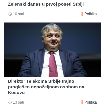
Zelenski danas u prvoj poseti Srbiji
10 sati
Politika
access_time
Direktor Telekoma Srbije trajno
proglašen nepoželjnom osobom na
Kosovu
13 sati
Politika
access_time