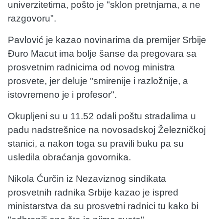
univerzitetima, pošto je "sklon pretnjama, a ne
razgovoru".
Pavlović je kazao novinarima da premijer Srbije
Đuro Macut ima bolje šanse da pregovara sa
prosvetnim radnicima od novog ministra
prosvete, jer deluje "smirenije i razložnije, a
istovremeno je i profesor".
Okupljeni su u 11.52 odali poštu stradalima u
padu nadstrešnice na novosadskoj Železničkoj
stanici, a nakon toga su pravili buku pa su
usledila obraćanja govornika.
Nikola Ćurčin iz Nezaviznog sindikata
prosvetnih radnika Srbije kazao je ispred
ministarstva da su prosvetni radnici tu kako bi