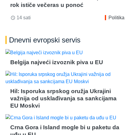
rok ističe večeras u ponoć
14 sati
Politika
access_time
Dnevni evropski servis
Belgija najveći izvoznik piva u EU
Hil: Isporuka srpskog oružja Ukrajini
važnija od usklađivanja sa sankcijama
EU Moskvi
Crna Gora i Island mogle bi u paketu da
uđu u EU