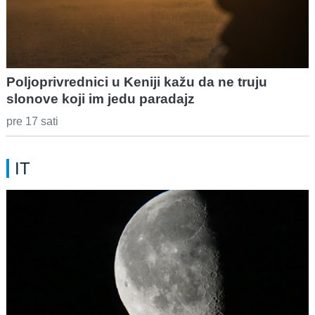
Poljoprivrednici u Keniji kažu da ne truju
slonove koji im jedu paradajz
pre 17 sati
IT