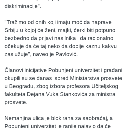
diskriminacije".
"Tražimo od onih koji imaju moć da naprave
Srbiju u kojoj će ženi, majki, ćerki biti potpuno
bezbedno da prijavi nasilnika i da racionalno
očekuje da će taj neko da dobije kaznu kakvu
zaslužuje", naveo je Pavlović.
Članovi inicijative Pobunjeni univerzitet i građani
okupili su se danas ispred Ministarstva prosvete
u Beogradu, zbog izbora profesora Učiteljskog
fakulteta Dejana Vuka Stankovića za ministra
prosvete.
Nemanjina ulica je blokirana za saobraćaj, a
Pobunjeni univerzitet je ranije najavio da će