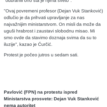
"odbranili ono šta je njima sveto".
"Ovaj povremeni profesor (Dejan Vuk Stanković)
odlučio je da prihvati upravljanje za nas
najvažnijim ministarstvom. On misli da može da
uguši hrabrost i zaustavi slobodnu misao. Mi
smo ovde da stavimo doznaja svima da su to
iluzije", kazao je Ćurčić.
Protest je počeo jutros u sedam sati.
Pavlović (FPN) na protestu ispred
Ministarstva prosvete: Dejan Vuk Stanković
nema autoritet