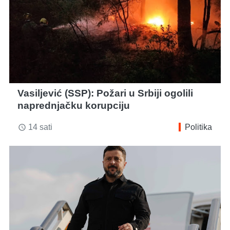
Vasiljević (SSP): Požari u Srbiji ogolili
naprednjačku korupciju
14 sati
Politika
access_time