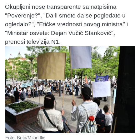
Okupljeni nose transparente sa natpisima
"Poverenje?", "Da li smete da se pogledate u
ogledalo?", "Etićke vrednosti novog ministra" i
"Ministar osvete: Dejan Vučić Stanković",
prenosi televizija N1.
Foto: Beta/Milan Ilic