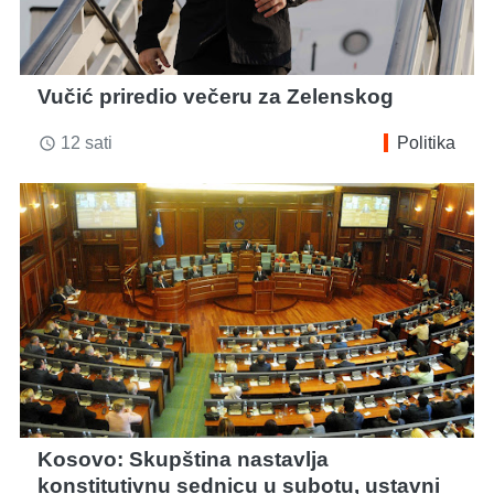
Vučić priredio večeru za Zelenskog
12 sati
Politika
access_time
Kosovo: Skupština nastavlja
konstitutivnu sednicu u subotu, ustavni