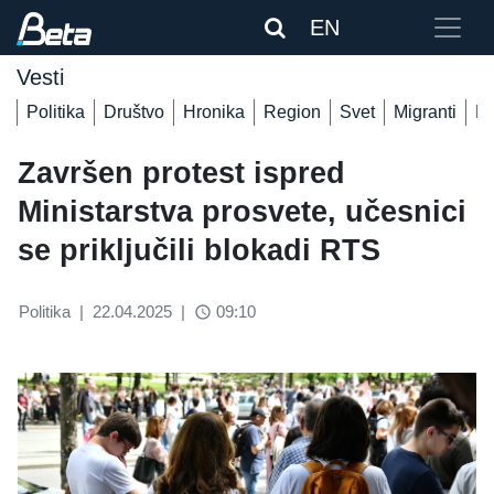
EN
Vesti
Politika
Društvo
Hronika
Region
Svet
Migranti
De
Završen protest ispred
Ministarstva prosvete, učesnici
se priključili blokadi RTS
Politika
|
22.04.2025
|
09:10
access_time