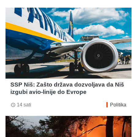
SSP Niš: Zašto država dozvoljava da Niš
izgubi avio-linije do Evrope
14 sati
Politika
access_time