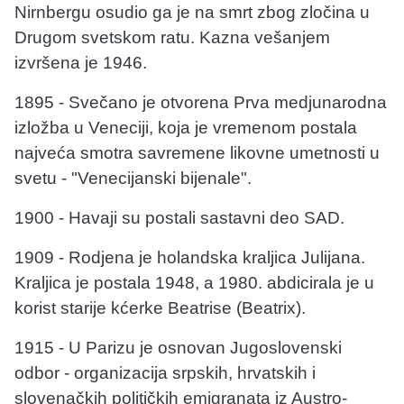
Nirnbergu osudio ga je na smrt zbog zločina u
Drugom svetskom ratu. Kazna vešanjem
izvršena je 1946.
1895 - Svečano je otvorena Prva medjunarodna
izložba u Veneciji, koja je vremenom postala
najveća smotra savremene likovne umetnosti u
svetu - "Venecijanski bijenale".
1900 - Havaji su postali sastavni deo SAD.
1909 - Rodjena je holandska kraljica Julijana.
Kraljica je postala 1948, a 1980. abdicirala je u
korist starije kćerke Beatrise (Beatrix).
1915 - U Parizu je osnovan Jugoslovenski
odbor - organizacija srpskih, hrvatskih i
slovenačkih političkih emigranata iz Austro-