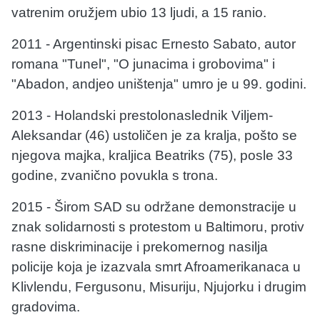
vatrenim oružjem ubio 13 ljudi, a 15 ranio.
2011 - Argentinski pisac Ernesto Sabato, autor
romana "Tunel", "O junacima i grobovima" i
"Abadon, andjeo uništenja" umro je u 99. godini.
2013 - Holandski prestolonaslednik Viljem-
Aleksandar (46) ustoličen je za kralja, pošto se
njegova majka, kraljica Beatriks (75), posle 33
godine, zvanično povukla s trona.
2015 - Širom SAD su održane demonstracije u
znak solidarnosti s protestom u Baltimoru, protiv
rasne diskriminacije i prekomernog nasilja
policije koja je izazvala smrt Afroamerikanaca u
Klivlendu, Fergusonu, Misuriju, Njujorku i drugim
gradovima.