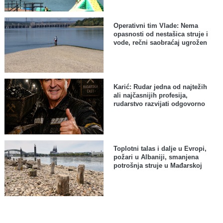
Operativni tim Vlade: Nema
opasnosti od nestašica struje i
vode, rečni saobraćaj ugrožen
Karić: Rudar jedna od najtežih
ali najčasnijih profesija,
rudarstvo razvijati odgovorno
Toplotni talas i dalje u Evropi,
požari u Albaniji, smanjena
potrošnja struje u Mađarskoj