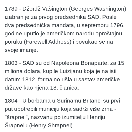
1789 - Džordž Vašington (Georges Washington)
izabran je za prvog predsednika SAD. Posle
dva predsednička mandata, u septembru 1796.
godine uputio je američkom narodu oproštajnu
poruku (Farewell Address) i povukao se na
svoje imanje.
1803 - SAD su od Napoleona Bonaparte, za 15
miliona dolara, kupile Luizijanu koja je na isti
datum 1812. formalno ušla u sastav američke
države kao njena 18. članica.
1804 - U borbama u Surinamu Britanci su prvi
put upotrebili municiju koja sadrži više zrna -
"šrapnel", nazvanu po izumitelju Henriju
Šrapnelu (Henry Shrapnel).