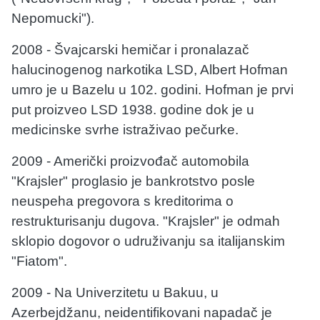
Nepomucki").
2008 - Švajcarski hemičar i pronalazač
halucinogenog narkotika LSD, Albert Hofman
umro je u Bazelu u 102. godini. Hofman je prvi
put proizveo LSD 1938. godine dok je u
medicinske svrhe istraživao pečurke.
2009 - Američki proizvođač automobila
"Krajsler" proglasio je bankrotstvo posle
neuspeha pregovora s kreditorima o
restrukturisanju dugova. "Krajsler" je odmah
sklopio dogovor o udruživanju sa italijanskim
"Fiatom".
2009 - Na Univerzitetu u Bakuu, u
Azerbejdžanu, neidentifikovani napadač je