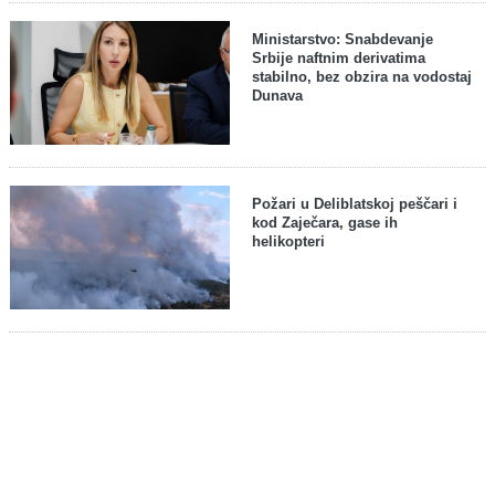
Ministarstvo: Snabdevanje
Srbije naftnim derivatima
stabilno, bez obzira na vodostaj
Dunava
Požari u Deliblatskoj peščari i
kod Zaječara, gase ih
helikopteri