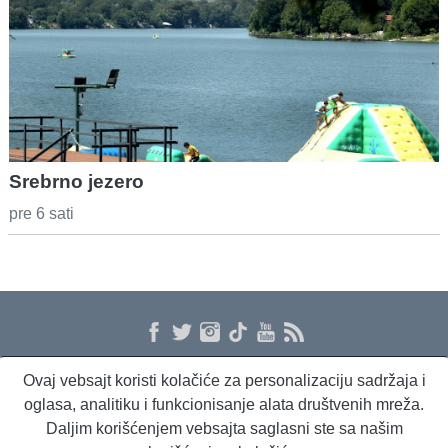
Srebrno jezero
pre 6 sati
Ovaj vebsajt koristi kolačiće za personalizaciju sadržaja i
O nama
Proizvodi i usluge
Politika privatnosti
Kontakt
RSS
oglasa, analitiku i funkcionisanje alata društvenih mreža.
Daljim korišćenjem vebsajta saglasni ste sa našim