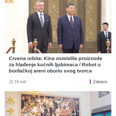
Crvena orbita: Kina osmislila proizvode
za hlađenje kućnih ljubimaca / Robot u
borilačkoj areni oborio svog tvorca
16 sati
Zabava
access_time