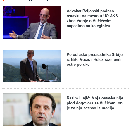
Advokat Beljanski podneo
ostavku na mesto u UO AKS
zbog ćutnje o Vučićevim
napadima na koleginicu
Po odlasku predsednika Srbije
iz BiH, Vučić i Helez razmenili
oštre poruke
Rasim Ljajić: Moja ostavka nije
plod dogovora sa Vučićem, on
je za nju saznao iz medija