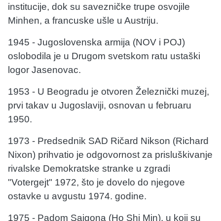
institucije, dok su savezničke trupe osvojile
Minhen, a francuske ušle u Austriju.
1945 - Jugoslovenska armija (NOV i POJ)
oslobodila je u Drugom svetskom ratu ustaški
logor Jasenovac.
1953 - U Beogradu je otvoren Železnički muzej,
prvi takav u Jugoslaviji, osnovan u februaru
1950.
1973 - Predsednik SAD Ričard Nikson (Richard
Nixon) prihvatio je odgovornost za prisluškivanje
rivalske Demokratske stranke u zgradi
"Votergejt" 1972, što je dovelo do njegove
ostavke u avgustu 1974. godine.
1975 - Padom Sajgona (Ho Shi Min), u koji su