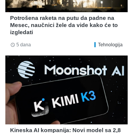
Potrošena raketa na putu da padne na
Mesec, naučnici žele da vide kako će to
izgledati
5 dana
Tehnologija
access_time
Kineska AI kompanija: Novi model sa 2,8