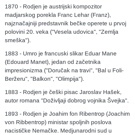
1870 - Rodjen je austrijski kompozitor
madjarskog porekla Franc Lehar (Franz),
najznačajniji predstavnik bečke operete u prvoj
polovini 20. veka ("Vesela udovica", "Zemlja
smeška").
1883 - Umro je francuski slikar Eduar Mane
(Edouard Manet), jedan od začetnika
impresionizma ("Doručak na travi", "Bal u Foli-
Beržeru", "Balkon", "Olimpija").
1883 - Rodjen je češki pisac Jaroslav Hašek,
autor romana "Doživljaji dobrog vojnika Švejka".
1893 - Rodjen je Joahim fon Ribentrop (Joachim
von Ribbentrop) ministar spoljnih poslova
nacističke Nemačke. Medjunarodni sud u