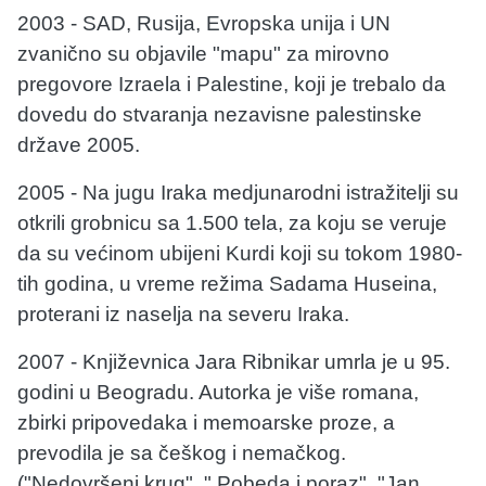
2003 - SAD, Rusija, Evropska unija i UN
zvanično su objavile "mapu" za mirovno
pregovore Izraela i Palestine, koji je trebalo da
dovedu do stvaranja nezavisne palestinske
države 2005.
2005 - Na jugu Iraka medjunarodni istražitelji su
otkrili grobnicu sa 1.500 tela, za koju se veruje
da su većinom ubijeni Kurdi koji su tokom 1980-
tih godina, u vreme režima Sadama Huseina,
proterani iz naselja na severu Iraka.
2007 - Književnica Jara Ribnikar umrla je u 95.
godini u Beogradu. Autorka je više romana,
zbirki pripovedaka i memoarske proze, a
prevodila je sa češkog i nemačkog.
("Nedovršeni krug", " Pobeda i poraz", "Jan