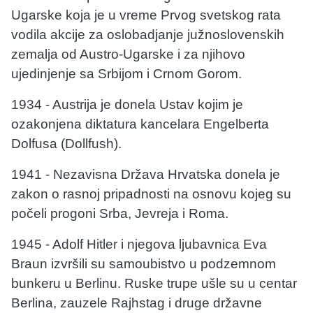
Ugarske koja je u vreme Prvog svetskog rata
vodila akcije za oslobadjanje južnoslovenskih
zemalja od Austro-Ugarske i za njihovo
ujedinjenje sa Srbijom i Crnom Gorom.
1934 - Austrija je donela Ustav kojim je
ozakonjena diktatura kancelara Engelberta
Dolfusa (Dollfush).
1941 - Nezavisna Država Hrvatska donela je
zakon o rasnoj pripadnosti na osnovu kojeg su
počeli progoni Srba, Jevreja i Roma.
1945 - Adolf Hitler i njegova ljubavnica Eva
Braun izvršili su samoubistvo u podzemnom
bunkeru u Berlinu. Ruske trupe ušle su u centar
Berlina, zauzele Rajhstag i druge državne