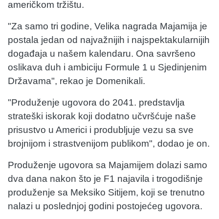
američkom tržištu.
"Za samo tri godine, Velika nagrada Majamija je
postala jedan od najvažnijih i najspektakularnijih
događaja u našem kalendaru. Ona savršeno
oslikava duh i ambiciju Formule 1 u Sjedinjenim
Državama", rekao je Domenikali.
"Produženje ugovora do 2041. predstavlja
strateški iskorak koji dodatno učvršćuje naše
prisustvo u Americi i produbljuje vezu sa sve
brojnijom i strastvenijom publikom", dodao je on.
Produženje ugovora sa Majamijem dolazi samo
dva dana nakon što je F1 najavila i trogodišnje
produženje sa Meksiko Sitijem, koji se trenutno
nalazi u poslednjoj godini postojećeg ugovora.