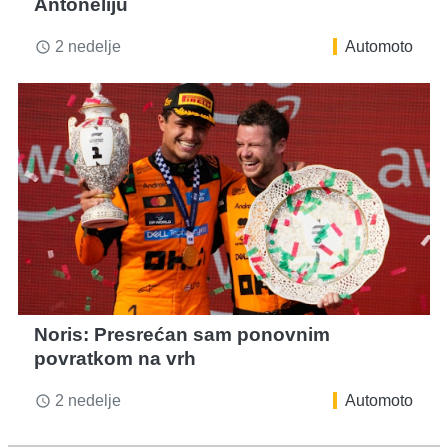
Antoneliju
2 nedelje
Automoto
access_time
Noris: Presrećan sam ponovnim
povratkom na vrh
2 nedelje
Automoto
access_time