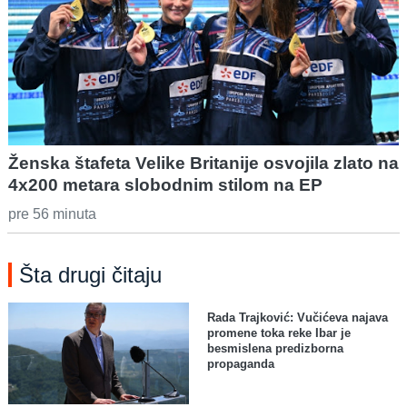
Ženska štafeta Velike Britanije osvojila zlato na
4x200 metara slobodnim stilom na EP
pre 56 minuta
Šta drugi čitaju
Rada Trajković: Vučićeva najava
promene toka reke Ibar je
besmislena predizborna
propaganda