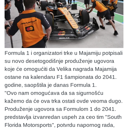
Formula 1 i organizatori trke u Majamiju potpisali
su novo desetogodišnje produženje ugovora
koje će omogućiti da Velika nagrada Majamija
ostane na kalendaru F1 šampionata do 2041.
godine, saopštila je danas Formula 1.
"Ovo nam omogućava da sa sigurnošću
kažemo da će ova trka ostati ovde veoma dugo.
Produženje ugovora sa Formulom 1 do 2041.
predstavlja izvanredan uspeh za ceo tim "South
Florida Motorsports", potvrdu napornog rada,