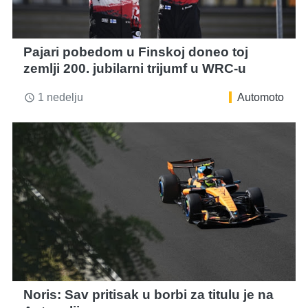
Pajari pobedom u Finskoj doneo toj
zemlji 200. jubilarni trijumf u WRC-u
1 nedelju
Automoto
access_time
Noris: Sav pritisak u borbi za titulu je na