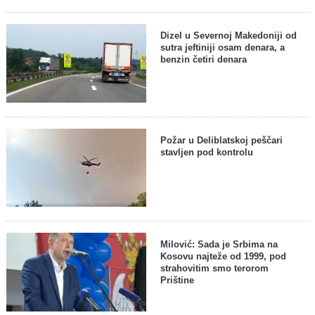
Dizel u Severnoj Makedoniji od
sutra jeftiniji osam denara, a
benzin četiri denara
Požar u Deliblatskoj peščari
stavljen pod kontrolu
Milović: Sada je Srbima na
Kosovu najteže od 1999, pod
strahovitim smo terorom
Prištine