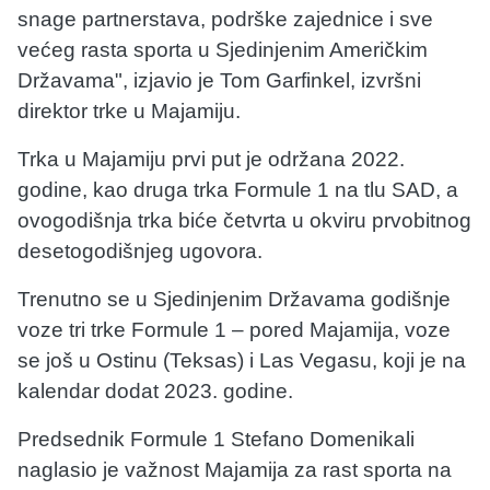
snage partnerstava, podrške zajednice i sve
većeg rasta sporta u Sjedinjenim Američkim
Državama", izjavio je Tom Garfinkel, izvršni
direktor trke u Majamiju.
Trka u Majamiju prvi put je održana 2022.
godine, kao druga trka Formule 1 na tlu SAD, a
ovogodišnja trka biće četvrta u okviru prvobitnog
desetogodišnjeg ugovora.
Trenutno se u Sjedinjenim Državama godišnje
voze tri trke Formule 1 – pored Majamija, voze
se još u Ostinu (Teksas) i Las Vegasu, koji je na
kalendar dodat 2023. godine.
Predsednik Formule 1 Stefano Domenikali
naglasio je važnost Majamija za rast sporta na