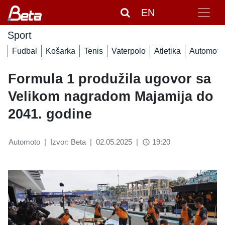
EN
Sport
Fudbal
Košarka
Tenis
Vaterpolo
Atletika
Automoto
Formula 1 produžila ugovor sa
Velikom nagradom Majamija do
2041. godine
Automoto
|
Izvor: Beta
|
02.05.2025
|
19:20
access_time