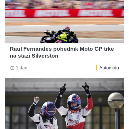
Raul Fernandes pobednik Moto GP trke
na stazi Silverston
1 dan
Automoto
access_time