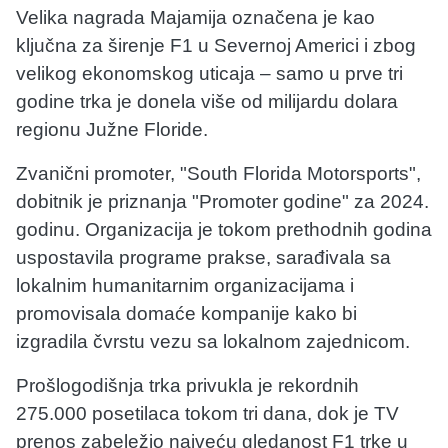
Velika nagrada Majamija označena je kao
ključna za širenje F1 u Severnoj Americi i zbog
velikog ekonomskog uticaja – samo u prve tri
godine trka je donela više od milijardu dolara
regionu Južne Floride.
Zvanični promoter, "South Florida Motorsports",
dobitnik je priznanja "Promoter godine" za 2024.
godinu. Organizacija je tokom prethodnih godina
uspostavila programe prakse, sarađivala sa
lokalnim humanitarnim organizacijama i
promovisala domaće kompanije kako bi
izgradila čvrstu vezu sa lokalnom zajednicom.
Prošlogodišnja trka privukla je rekordnih
275.000 posetilaca tokom tri dana, dok je TV
prenos zabeležio najveću gledanost F1 trke u