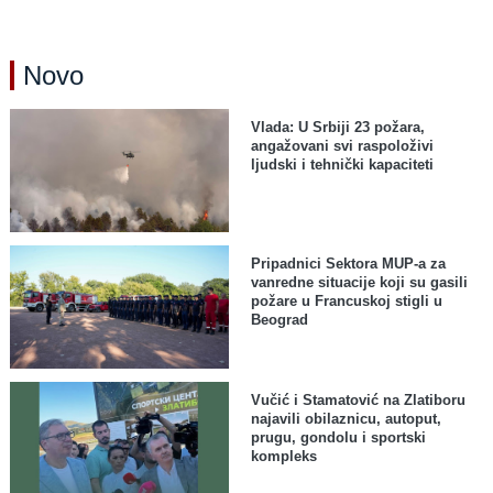
Novo
Vlada: U Srbiji 23 požara,
angažovani svi raspoloživi
ljudski i tehnički kapaciteti
Pripadnici Sektora MUP-a za
vanredne situacije koji su gasili
požare u Francuskoj stigli u
Beograd
Vučić i Stamatović na Zlatiboru
najavili obilaznicu, autoput,
prugu, gondolu i sportski
kompleks