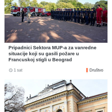
Pripadnici Sektora MUP-a za vanredne
situacije koji su gasili požare u
Francuskoj stigli u Beograd
1 sat
Društvo
access_time