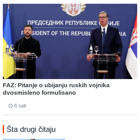
FAZ: Pitanje o ubijanju ruskih vojnika
dvosmisleno formulisano
6 sati
access_time
Šta drugi čitaju