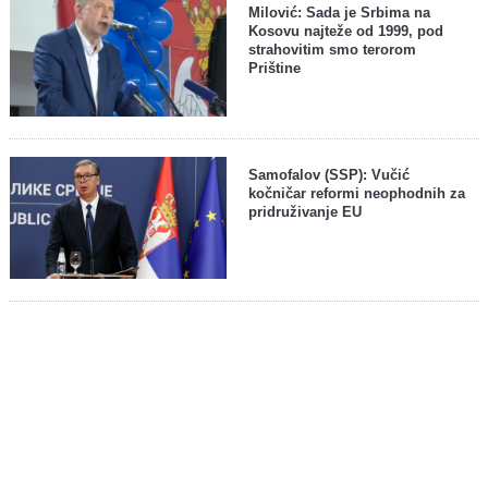
Milović: Sada je Srbima na
Kosovu najteže od 1999, pod
strahovitim smo terorom
Prištine
Samofalov (SSP): Vučić
kočničar reformi neophodnih za
pridruživanje EU