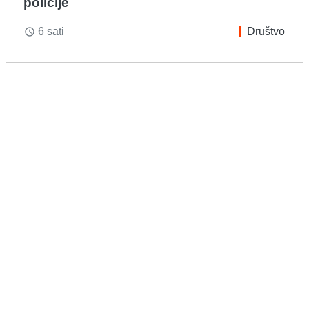
policije
6 sati
Društvo
access_time