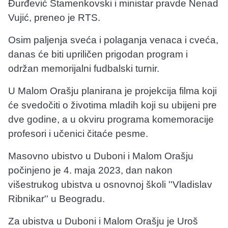
Đurđević Stamenkovski i ministar pravde Nenad
Vujić, preneo je RTS.
Osim paljenja sveća i polaganja venaca i cveća,
danas će biti upriličen prigodan program i
održan memorijalni fudbalski turnir.
U Malom Orašju planirana je projekcija filma koji
će svedočiti o životima mladih koji su ubijeni pre
dve godine, a u okviru programa komemoracije
profesori i učenici čitaće pesme.
Masovno ubistvo u Duboni i Malom Orašju
počinjeno je 4. maja 2023, dan nakon
višestrukog ubistva u osnovnoj školi ''Vladislav
Ribnikar'' u Beogradu.
Za ubistva u Duboni i Malom Orašju je Uroš