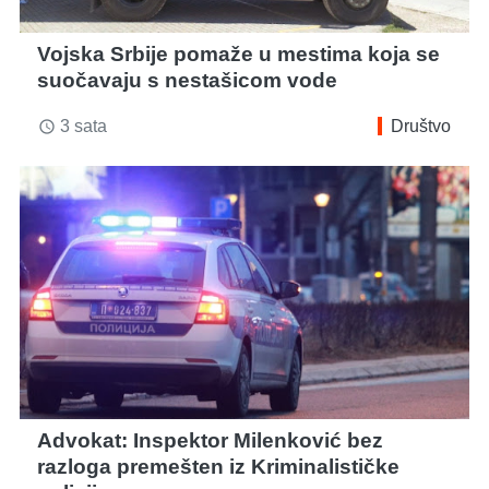
Vojska Srbije pomaže u mestima koja se
suočavaju s nestašicom vode
3 sata
Društvo
access_time
Advokat: Inspektor Milenković bez
razloga premešten iz Kriminalističke