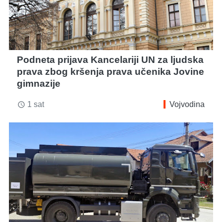
Podneta prijava Kancelariji UN za ljudska
prava zbog kršenja prava učenika Jovine
gimnazije
1 sat
Vojvodina
access_time