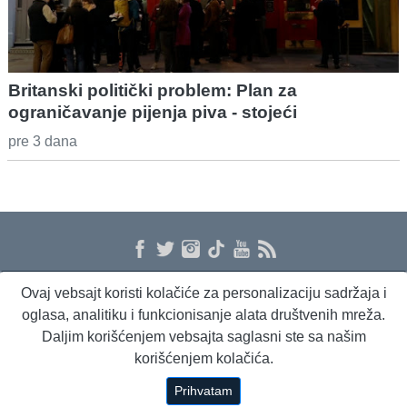
Britanski politički problem: Plan za
ograničavanje pijenja piva - stojeći
pre 3 dana
Ovaj vebsajt koristi kolačiće za personalizaciju sadržaja i
O nama
Proizvodi i usluge
Politika privatnosti
Kontakt
RSS
oglasa, analitiku i funkcionisanje alata društvenih mreža.
Daljim korišćenjem vebsajta saglasni ste sa našim
korišćenjem kolačića.
Beta Briefing
Dnevni evropski servis
Radio Sto plus
Prihvatam
Copyright © 1994 - 2026 Beta Press d.o.o.