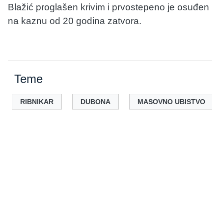
Blažić proglašen krivim i prvostepeno je osuđen
na kaznu od 20 godina zatvora.
Teme
RIBNIKAR
DUBONA
MASOVNO UBISTVO