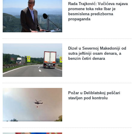
Rada Trajković: Vučićeva najava
promene toka reke Ibar je
besmislena predizborna
propaganda
Dizel u Severnoj Makedoniji od
sutra jeftiniji osam denara, a
benzin četiri denara
Požar u Deliblatskoj peščari
stavljen pod kontrolu