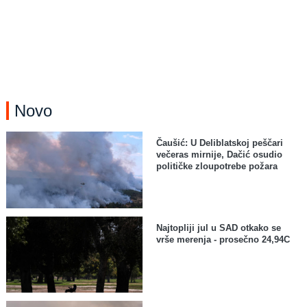
Novo
Čaušić: U Deliblatskoj peščari
večeras mirnije, Dačić osudio
političke zloupotrebe požara
Najtopliji jul u SAD otkako se
vrše merenja - prosečno 24,94C