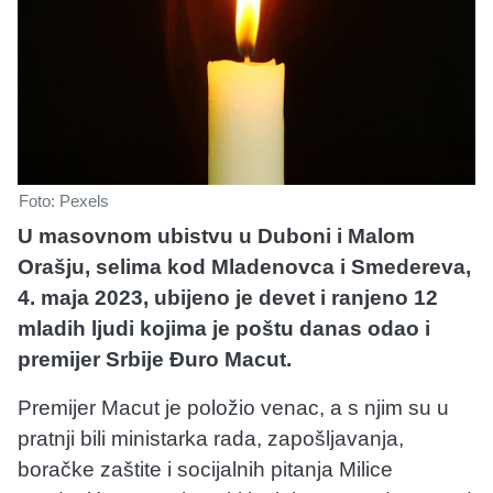
Foto: Pexels
U masovnom ubistvu u Duboni i Malom
Orašju, selima kod Mladenovca i Smedereva,
4. maja 2023, ubijeno je devet i ranjeno 12
mladih ljudi kojima je poštu danas odao i
premijer Srbije Đuro Macut.
Premijer Macut je položio venac, a s njim su u
pratnji bili ministarka rada, zapošljavanja,
boračke zaštite i socijalnih pitanja Milice