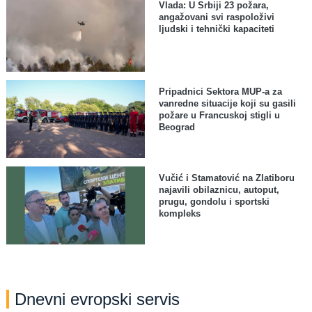
Vlada: U Srbiji 23 požara,
angažovani svi raspoloživi
ljudski i tehnički kapaciteti
Pripadnici Sektora MUP-a za
vanredne situacije koji su gasili
požare u Francuskoj stigli u
Beograd
Vučić i Stamatović na Zlatiboru
najavili obilaznicu, autoput,
prugu, gondolu i sportski
kompleks
Dnevni evropski servis