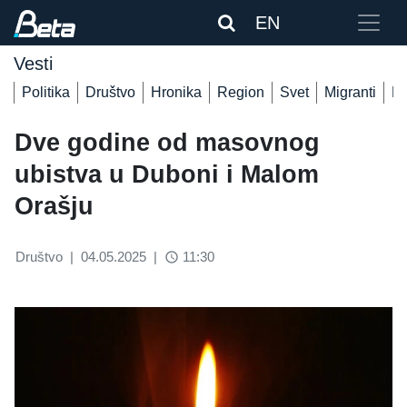
EN
Vesti
Politika
Društvo
Hronika
Region
Svet
Migranti
De
Dve godine od masovnog
ubistva u Duboni i Malom
Orašju
Društvo
|
04.05.2025
|
11:30
access_time