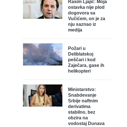
Rasim Ljajić: Moja
ostavka nije plod
a
dogovora sa
Vučićem, on je za
nju saznao iz
medija
Požari u
Deliblatskoj
peščari i kod
Zaječara, gase ih
helikopteri
Ministarstvo:
Snabdevanje
Srbije naftnim
derivatima
stabilno, bez
obzira na
vodostaj Dunava