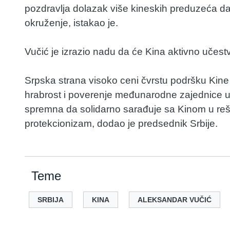
pozdravlja dolazak više kineskih preduzeća da 
okruženje, istakao je.
Vučić je izrazio nadu da će Kina aktivno učes
Srpska strana visoko ceni čvrstu podršku Kine m
hrabrost i poverenje međunarodne zajednice u 
spremna da solidarno sarađuje sa Kinom u reš
protekcionizam, dodao je predsednik Srbije.
Teme
SRBIJA
KINA
ALEKSANDAR VUČIĆ