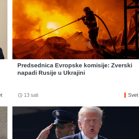
Predsednica Evropske komisije: Zverski
napadi Rusije u Ukrajini
t
13 sati
Svet
access_time