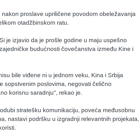
, nakon proslave upriličene povodom obeležavanja
elikom otadžbinskom ratu.
 je izjavio da je prošle godine u maju uspešno
ce zajedničke budućnosti čovečanstva između Kine i
su bile viđene ni u jednom veku, Kina i Srbija
 se sopstvenim poslovima, negovati čelično
rano korisnu saradnju", rekao je.
produbi stratešku komunikaciju, poveća međusobnu
ma, nastavi podršku u izgradnji relevantnih projekata,
oristi.