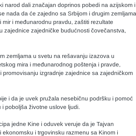
ski narod dali značajan doprinos pobedi na azijskom i
a se nada da će zajedno sa Srbijom i drugim zemljam
 mir i međunarodnu pravdu, zaštiti rezultate
ju zajednice zajedničke budućnosti čovečanstva,
gim zemljama u svetu na rešavanju izazova u
 svetskog mira i međunarodnog poštenja i pravde,
i promovisanju izgradnje zajednice sa zajedničkom
Srbije i da je uvek pružala nesebičnu podršku i pomoć
 i poboljša životne uslove ljudi.
cipa jedne Kine i oduvek veruje da je Tajvan
iri ekonomsku i trgovinsku razmenu sa Kinom i