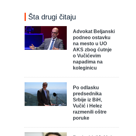
Šta drugi čitaju
Advokat Beljanski
podneo ostavku
na mesto u UO
AKS zbog ćutnje
o Vučićevim
napadima na
koleginicu
Po odlasku
predsednika
Srbije iz BiH,
Vučić i Helez
razmenili oštre
poruke