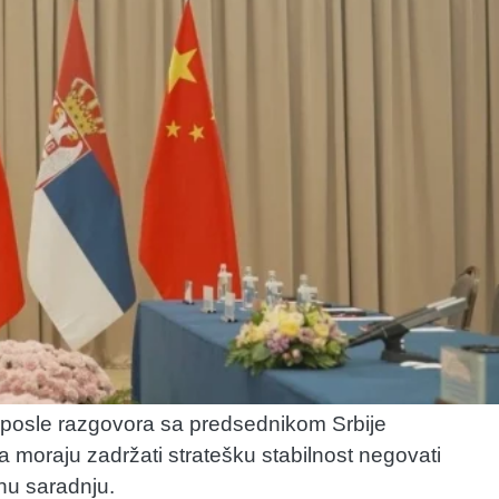
s posle razgovora sa predsednikom Srbije
 moraju zadržati stratešku stabilnost negovati
snu saradnju.