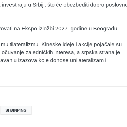
investiraju u Srbiji, što će obezbediti dobro poslovn
tvovati na Ekspo izložbi 2027. godine u Beogradu.
ultilateralizmu. Kineske ideje i akcije pojačale su
očuvanje zajedničkih interesa, a srpska strana je
avanju izazova koje donose unilateralizam i
SI ĐINPING