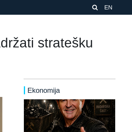
EN
držati stratešku
Ekonomija