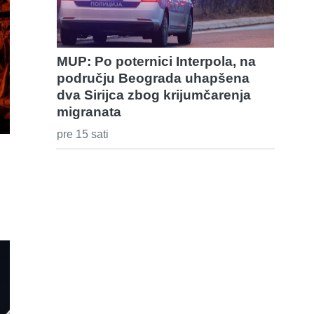
MUP: Po poternici Interpola, na
području Beograda uhapšena
dva Sirijca zbog krijumčarenja
migranata
pre 15 sati