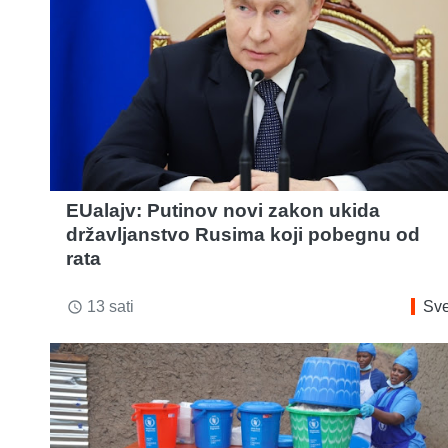
EUalajv: Putinov novi zakon ukida
državljanstvo Rusima koji pobegnu od
rata
13 sati
Sve
access_time