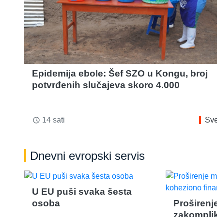
Epidemija ebole: Šef SZO u Kongu, broj
potvrđenih slučajeva skoro 4.000
14 sati
Sve
access_time
Dnevni evropski servis
U EU puši svaka šesta
osoba
Proširenj
zakompli