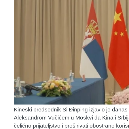
Kineski predsednik Si Đinping izjavio je dana
Aleksandrom Vučićem u Moskvi da Kina i Srbija
čelično prijateljstvo i proširivati obostrano kori