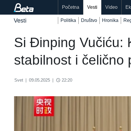
Početna
Vesti
Video
Ek
Vesti
Politika
Društvo
Hronika
Reg
Si Đinping Vučiću: 
stabilnost i čelično 
Svet
|
09.05.2025
|
22:20
access_time