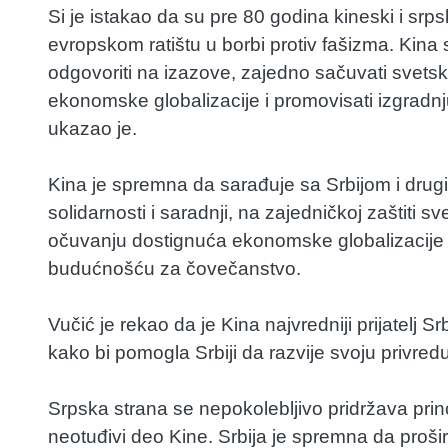
Si je istakao da su pre 80 godina kineski i srp
evropskom ratištu u borbi protiv fašizma. Kin
odgovoriti na izazove, zajedno sačuvati svetski
ekonomske globalizacije i promovisati izgradn
ukazao je.
Kina je spremna da sarađuje sa Srbijom i dru
solidarnosti i saradnji, na zajedničkoj zaštiti
očuvanju dostignuća ekonomske globalizacije 
budućnošću za čovečanstvo.
Vučić je rekao da je Kina najvredniji prijatelj 
kako bi pomogla Srbiji da razvije svoju privredu
Srpska strana se nepokolebljivo pridržava prin
neotuđivi deo Kine. Srbija je spremna da proš