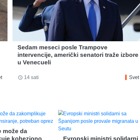
Sedam meseci posle Trampove
intervencije, američki senatori traže izbore
u Venecueli
t
14 sati
Svet
access_time
e može da
kuje koheziono
Evropski ministri solidarni