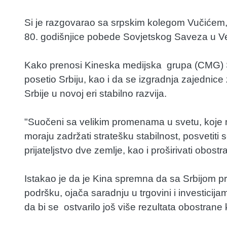
Si je razgovarao sa srpskim kolegom Vučićem
80. godišnjice pobede Sovjetskog Saveza u V
Kako prenosi Kineska medijska grupa (CMG) Si
posetio Srbiju, kao i da se izgradnja zajedni
Srbije u novoj eri stabilno razvija.
"Suočeni sa velikim promenama u svetu, koje ni
moraju zadržati stratešku stabilnost, posvetiti
prijateljstvo dve zemlje, kao i proširivati obost
Istakao je da je Kina spremna da sa Srbijom 
podršku, ojača saradnju u trgovini i investicija
da bi se ostvarilo još više rezultata obostrane k