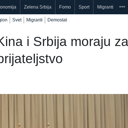
onomija
Zelena Srbija
Fomo
Sport
Migranti
ion
Svet
Migranti
Demostat
Kina i Srbija moraju za
prijateljstvo