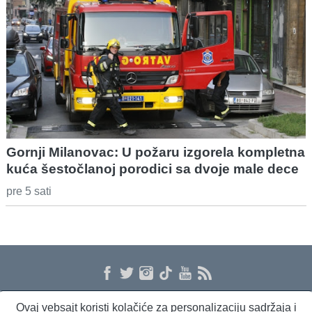
Gornji Milanovac: U požaru izgorela kompletna
kuća šestočlanoj porodici sa dvoje male dece
pre 5 sati
Ovaj vebsajt koristi kolačiće za personalizaciju sadržaja i