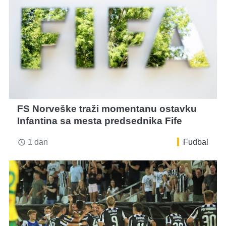
FS Norveške traži momentanu ostavku
Infantina sa mesta predsednika Fife
1 dan
Fudbal
access_time