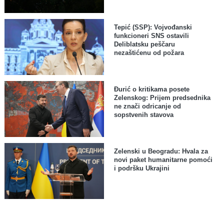
Tepić (SSP): Vojvođanski
funkcioneri SNS ostavili
Deliblatsku peščaru
nezaštićenu od požara
Đurić o kritikama posete
Zelenskog: Prijem predsednika
ne znači odricanje od
sopstvenih stavova
Zelenski u Beogradu: Hvala za
novi paket humanitarne pomoći
i podršku Ukrajini