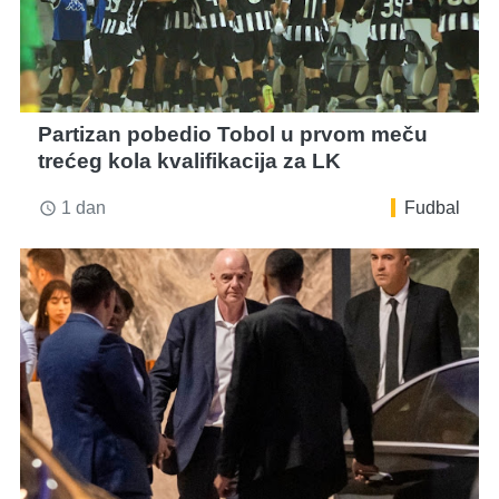
Partizan pobedio Tobol u prvom meču
trećeg kola kvalifikacija za LK
1 dan
Fudbal
access_time