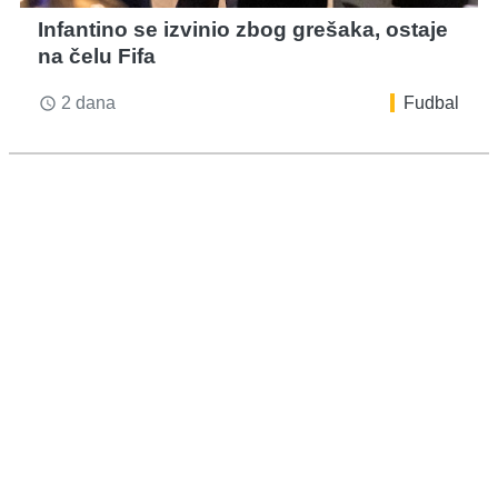
Infantino se izvinio zbog grešaka, ostaje
na čelu Fifa
2 dana
Fudbal
access_time