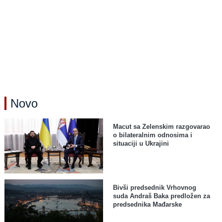
Novo
Macut sa Zelenskim razgovarao
o bilateralnim odnosima i
situaciji u Ukrajini
Bivši predsednik Vrhovnog
suda Andraš Baka predložen za
predsednika Mađarske