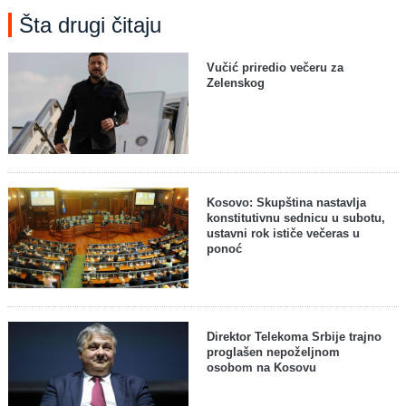
Šta drugi čitaju
Vučić priredio večeru za
Zelenskog
Kosovo: Skupština nastavlja
konstitutivnu sednicu u subotu,
ustavni rok ističe večeras u
ponoć
Direktor Telekoma Srbije trajno
proglašen nepoželjnom
osobom na Kosovu