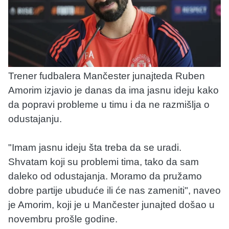
Trener fudbalera Mančester junajteda Ruben
Amorim izjavio je danas da ima jasnu ideju kako
da popravi probleme u timu i da ne razmišlja o
odustajanju.
"Imam jasnu ideju šta treba da se uradi.
Shvatam koji su problemi tima, tako da sam
daleko od odustajanja. Moramo da pružamo
dobre partije ubuduće ili će nas zameniti", naveo
je Amorim, koji je u Mančester junajted došao u
novembru prošle godine.