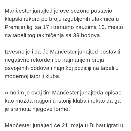
Mančester junajted je ove sezone postavio
klupski rekord po broju izgubljenih utakmica u
Premijer ligi sa 17 i trenutno zauzima 16. mesto
na tabeli tog takmičenja sa 39 bodova.
Izvesno je i da će Mančester junajted postaviti
negativne rekorde i po najmanjem broju
osvojenih bodova i najnižoj poziciji na tabeli u
modernoj istoriji kluba.
Amorim je ovaj tim Mančester junajteda opisao
kao možda najgori u istoriji kluba i rekao da ga
je sramota njegove forme.
Mančester junajted će 21. maja u Bilbau igrati u