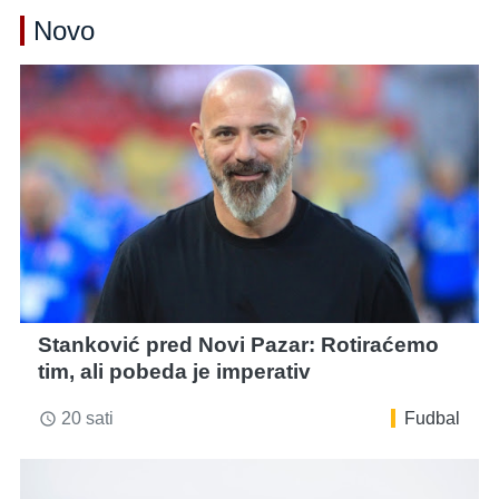
Novo
Stanković pred Novi Pazar: Rotiraćemo
tim, ali pobeda je imperativ
20 sati
Fudbal
access_time