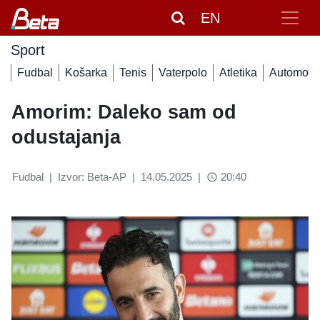
EN
Sport
Fudbal
Košarka
Tenis
Vaterpolo
Atletika
Automoto
Amorim: Daleko sam od
odustajanja
Fudbal
|
Izvor: Beta-AP
|
14.05.2025
|
20:40
access_time