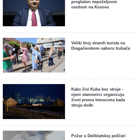
proglašen nepoželjnom
osobom na Kosovu
Veliki broj stranih turista na
Dragačevskom saboru trubača
Kako živi Kuba bez struje -
njeni stanovnici organizuju
život prema trenucima kada
struja dođe
Požar u Deliblatskoj peščari