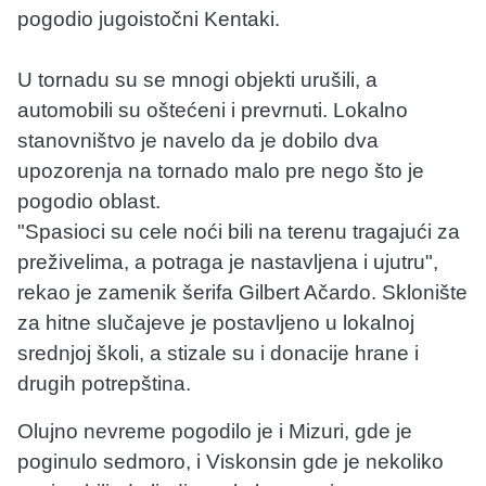
pogodio jugoistočni Kentaki.
U tornadu su se mnogi objekti urušili, a
automobili su oštećeni i prevrnuti. Lokalno
stanovništvo je navelo da je dobilo dva
upozorenja na tornado malo pre nego što je
pogodio oblast.
"Spasioci su cele noći bili na terenu tragajući za
preživelima, a potraga je nastavljena i ujutru",
rekao je zamenik šerifa Gilbert Ačardo. Sklonište
za hitne slučajeve je postavljeno u lokalnoj
srednjoj školi, a stizale su i donacije hrane i
drugih potrepština.
Olujno nevreme pogodilo je i Mizuri, gde je
poginulo sedmoro, i Viskonsin gde je nekoliko