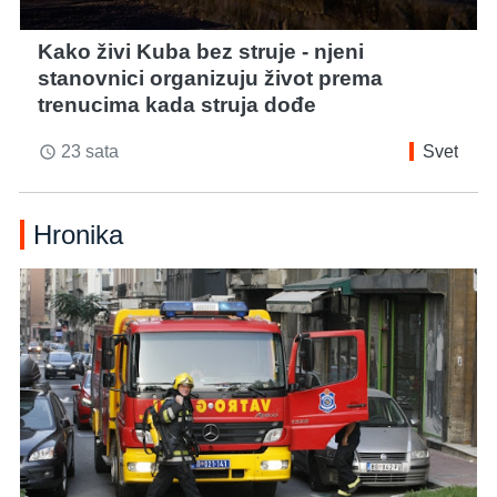
Kako živi Kuba bez struje - njeni
stanovnici organizuju život prema
trenucima kada struja dođe
23 sata
Svet
access_time
Hronika