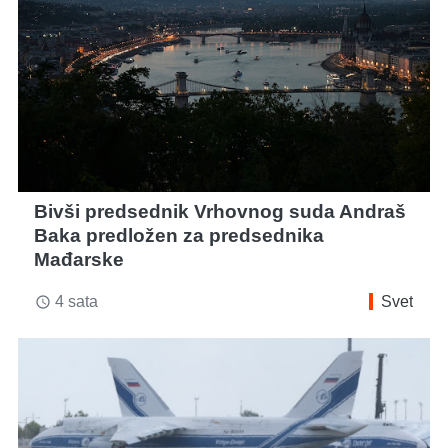
Bivši predsednik Vrhovnog suda Andraš
Baka predložen za predsednika
Mađarske
4 sata
Svet
access_time