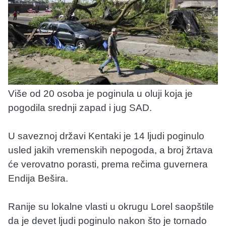
Više od 20 osoba je poginula u oluji koja je
pogodila srednji zapad i jug SAD.
U saveznoj državi Kentaki je 14 ljudi poginulo
usled jakih vremenskih nepogoda, a broj žrtava
će verovatno porasti, prema rečima guvernera
Endija Bešira.
Ranije su lokalne vlasti u okrugu Lorel saopštile
da je devet ljudi poginulo nakon što je tornado