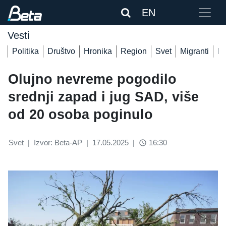
EN
Vesti
Politika
Društvo
Hronika
Region
Svet
Migranti
De
Olujno nevreme pogodilo
srednji zapad i jug SAD, više
od 20 osoba poginulo
Svet
|
Izvor: Beta-AP
|
17.05.2025
|
16:30
access_time