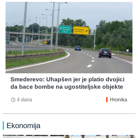
Smederevo: Uhapšen jer je platio dvojici
da bace bombe na ugostiteljske objekte
4 dana
Hronika
access_time
Ekonomija