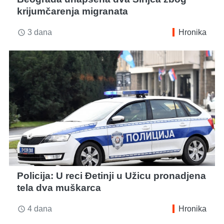
krijumčarenja migranata
3 dana
Hronika
access_time
Policija: U reci Đetinji u Užicu pronadjena
tela dva muškarca
4 dana
Hronika
access_time