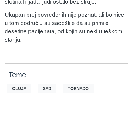
stotina hiljada ljudi ostalo bez struje.
Ukupan broj povređenih nije poznat, ali bolnice
u tom području su saopštile da su primile
desetine pacijenata, od kojih su neki u teškom
stanju.
Teme
OLUJA
SAD
TORNADO