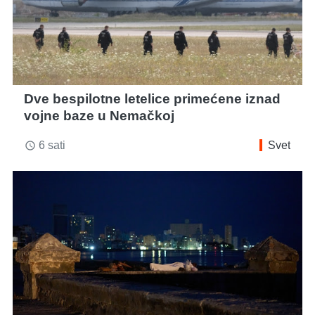
Dve bespilotne letelice primećene iznad
vojne baze u Nemačkoj
6 sati
Svet
access_time