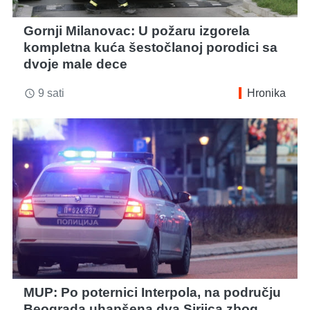
Gornji Milanovac: U požaru izgorela
kompletna kuća šestočlanoj porodici sa
dvoje male dece
9 sati
Hronika
access_time
MUP: Po poternici Interpola, na području
Beograda uhapšena dva Sirijca zbog