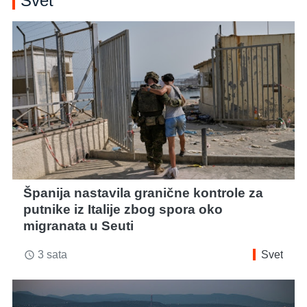
Svet
Španija nastavila granične kontrole za
putnike iz Italije zbog spora oko
migranata u Seuti
3 sata
Svet
access_time