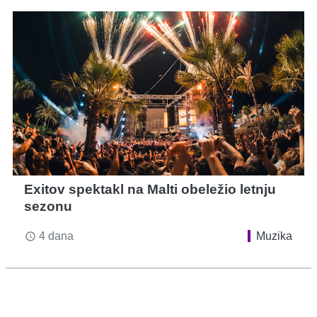
Exitov spektakl na Malti obeležio letnju
sezonu
4 dana
Muzika
access_time