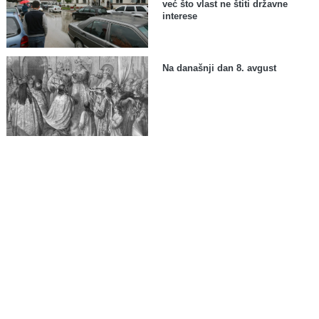
već što vlast ne štiti državne
interese
Na današnji dan 8. avgust