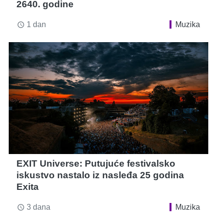
2640. godine
1 dan
Muzika
access_time
EXIT Universe: Putujuće festivalsko
iskustvo nastalo iz nasleđa 25 godina
Exita
3 dana
Muzika
access_time