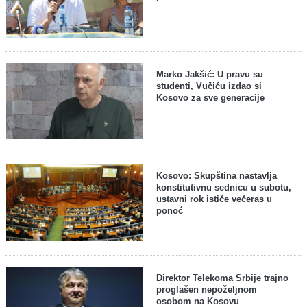
Marko Jakšić: U pravu su
studenti, Vučiću izdao si
Kosovo za sve generacije
Kosovo: Skupština nastavlja
konstitutivnu sednicu u subotu,
ustavni rok ističe večeras u
ponoć
Direktor Telekoma Srbije trajno
proglašen nepoželjnom
osobom na Kosovu