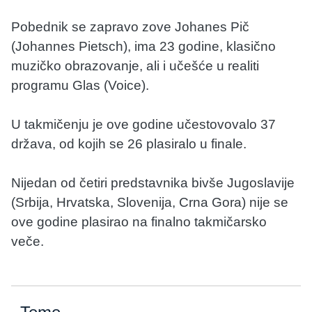
Pobednik se zapravo zove Johanes Pič
(Johannes Pietsch), ima 23 godine, klasično
muzičko obrazovanje, ali i učešće u realiti
programu Glas (Voice).
U takmičenju je ove godine učestovovalo 37
država, od kojih se 26 plasiralo u finale.
Nijedan od četiri predstavnika bivše Jugoslavije
(Srbija, Hrvatska, Slovenija, Crna Gora) nije se
ove godine plasirao na finalno takmičarsko
veče.