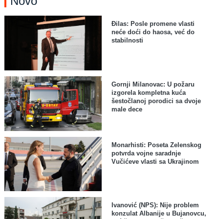
Novo
Đilas: Posle promene vlasti
neće doći do haosa, već do
stabilnosti
Gornji Milanovac: U požaru
izgorela kompletna kuća
šestočlanoj porodici sa dvoje
male dece
Monarhisti: Poseta Zelenskog
potvrda vojne saradnje
Vučićeve vlasti sa Ukrajinom
Ivanović (NPS): Nije problem
konzulat Albanije u Bujanovcu,