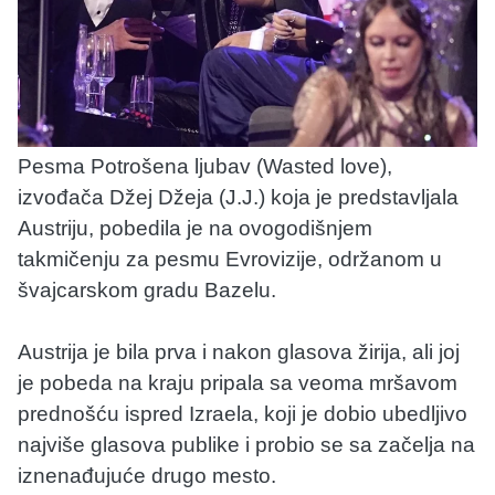
Pesma Potrošena ljubav (Wasted love),
izvođača Džej Džeja (J.J.) koja je predstavljala
Austriju, pobedila je na ovogodišnjem
takmičenju za pesmu Evrovizije, održanom u
švajcarskom gradu Bazelu.
Austrija je bila prva i nakon glasova žirija, ali joj
je pobeda na kraju pripala sa veoma mršavom
prednošću ispred Izraela, koji je dobio ubedljivo
najviše glasova publike i probio se sa začelja na
iznenađujuće drugo mesto.