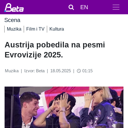
EN
Scena
Muzika
Film i TV
Kultura
Austrija pobedila na pesmi
Evrovizije 2025.
Muzika
|
Izvor: Beta
|
18.05.2025
|
01:15
access_time