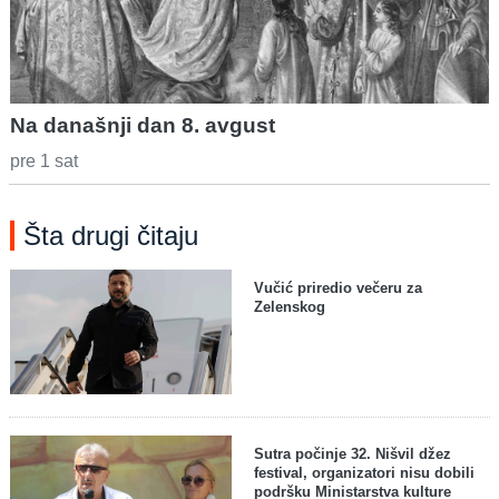
Na današnji dan 8. avgust
pre 1 sat
Šta drugi čitaju
Vučić priredio večeru za
Zelenskog
Sutra počinje 32. Nišvil džez
festival, organizatori nisu dobili
podršku Ministarstva kulture