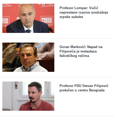
Profesor Lompar: Vučić
neprestano izaziva unutrašnje
srpske sukobe
Goran Marković: Napad na
Filipovića je metastaza
fašističkog režima
Profesor FDU Stevan Filipović
pretučen u centru Beograda