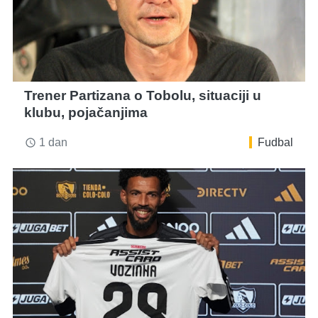
Trener Partizana o Tobolu, situaciji u
klubu, pojačanjima
1 dan
Fudbal
access_time