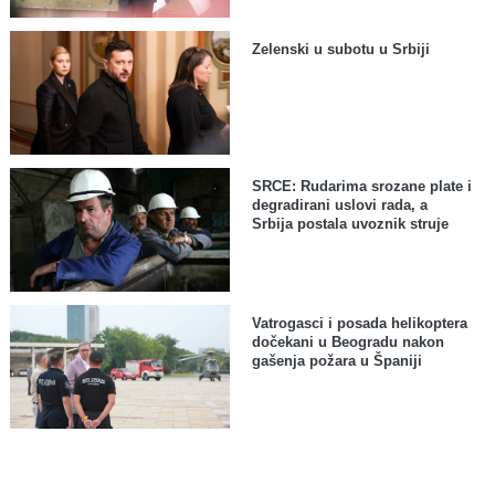
Zelenski u subotu u Srbiji
SRCE: Rudarima srozane plate i
degradirani uslovi rada, a
Srbija postala uvoznik struje
Vatrogasci i posada helikoptera
dočekani u Beogradu nakon
gašenja požara u Španiji