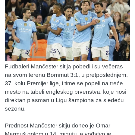
Fudbaleri Mančester sitija pobedili su večeras
na svom terenu Bornmut 3:1, u pretposlednjem,
37. kolu Premijer lige, i time se popeli na treće
mesto na tabeli engleskog prvenstva, koje nosi
direktan plasman u Ligu šampiona za sledeću
sezonu.
Prednost Mančester sitiju doneo je Omar
Marmuš golom u 14. minutu, a vođstvo je