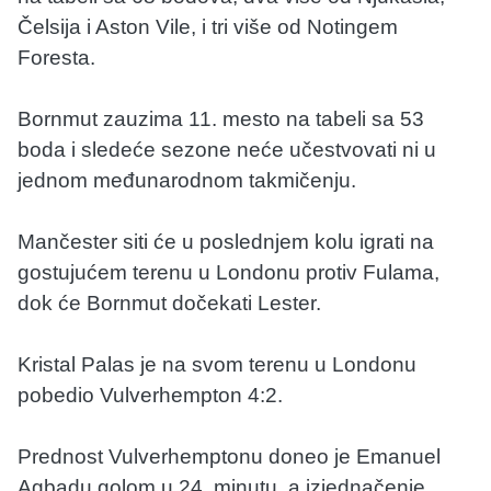
Čelsija i Aston Vile, i tri više od Notingem
Foresta.
Bornmut zauzima 11. mesto na tabeli sa 53
boda i sledeće sezone neće učestvovati ni u
jednom međunarodnom takmičenju.
Mančester siti će u poslednjem kolu igrati na
gostujućem terenu u Londonu protiv Fulama,
dok će Bornmut dočekati Lester.
Kristal Palas je na svom terenu u Londonu
pobedio Vulverhempton 4:2.
Prednost Vulverhemptonu doneo je Emanuel
Agbadu golom u 24. minutu, a izjednačenje