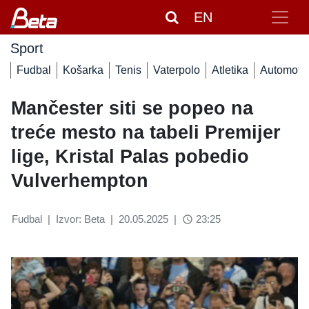
EN
Sport
Fudbal
Košarka
Tenis
Vaterpolo
Atletika
Automoto
Mančester siti se popeo na
treće mesto na tabeli Premijer
lige, Kristal Palas pobedio
Vulverhempton
Fudbal
|
Izvor: Beta
|
20.05.2025
|
23:25
access_time