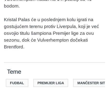
bodom.
Kristal Palas će u poslednjem kolu igrati na
gostujućem terenu protiv Liverpula, koji je već
osvojio titulu šampiona Premijer lige za ovu
sezonu, dok će Vulverhempton dočekati
Brentford.
Teme
FUDBAL
PREMIJER LIGA
MANČESTER SITI