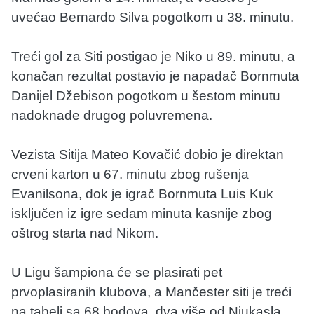
uvećao Bernardo Silva pogotkom u 38. minutu.
Treći gol za Siti postigao je Niko u 89. minutu, a
konačan rezultat postavio je napadač Bornmuta
Danijel Džebison pogotkom u šestom minutu
nadoknade drugog poluvremena.
Vezista Sitija Mateo Kovačić dobio je direktan
crveni karton u 67. minutu zbog rušenja
Evanilsona, dok je igrač Bornmuta Luis Kuk
isključen iz igre sedam minuta kasnije zbog
oštrog starta nad Nikom.
U Ligu šampiona će se plasirati pet
prvoplasiranih klubova, a Mančester siti je treći
na tabeli sa 68 bodova, dva više od Njukasla,