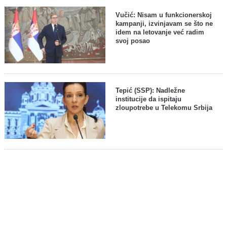
Vučić: Nisam u funkcionerskoj
kampanji, izvinjavam se što ne
idem na letovanje već radim
svoj posao
Tepić (SSP): Nadležne
institucije da ispitaju
zloupotrebe u Telekomu Srbija