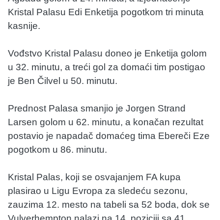
Kristal Palasu Edi Enketija pogotkom tri minuta
kasnije.
Vođstvo Kristal Palasu doneo je Enketija golom
u 32. minutu, a treći gol za domaći tim postigao
je Ben Čilvel u 50. minutu.
Prednost Palasa smanjio je Jorgen Strand
Larsen golom u 62. minutu, a konačan rezultat
postavio je napadač domaćeg tima Ebereči Eze
pogotkom u 86. minutu.
Kristal Palas, koji se osvajanjem FA kupa
plasirao u Ligu Evropa za sledeću sezonu,
zauzima 12. mesto na tabeli sa 52 boda, dok se
Vulverhempton nalazi na 14. poziciji sa 41