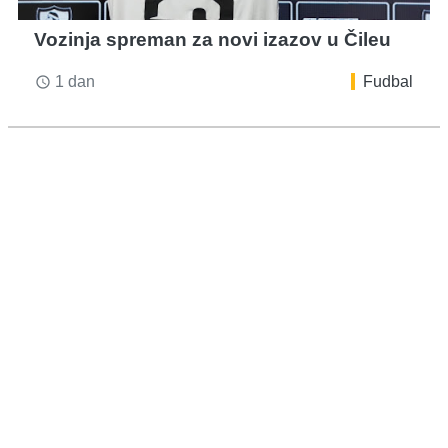
Vozinja spreman za novi izazov u Čileu
1 dan
Fudbal
access_time