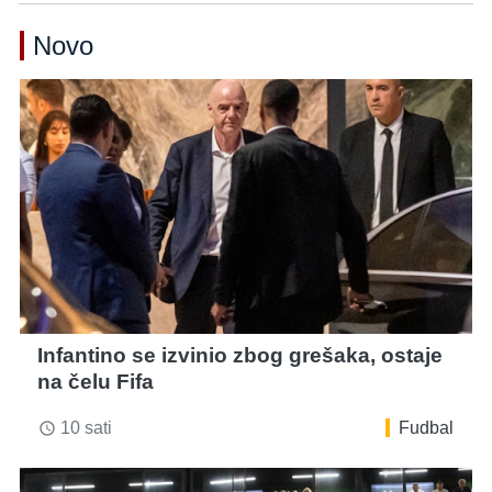
Novo
Infantino se izvinio zbog grešaka, ostaje
na čelu Fifa
10 sati
Fudbal
access_time