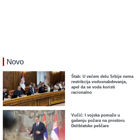
Novo
Štab: U većem delu Srbije nema
restrikcija vodosnabdevanja,
apel da se voda koristi
racionalno
Vučić: I vojska pomaže u
gašenju požara na prostoru
Deliblatske peščare