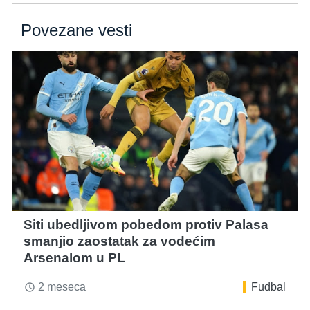
Povezane vesti
Siti ubedljivom pobedom protiv Palasa
smanjio zaostatak za vodećim
Arsenalom u PL
2 meseca
Fudbal
access_time