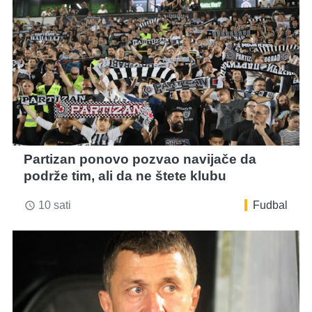
Partizan ponovo pozvao navijače da
podrže tim, ali da ne štete klubu
10 sati
Fudbal
access_time