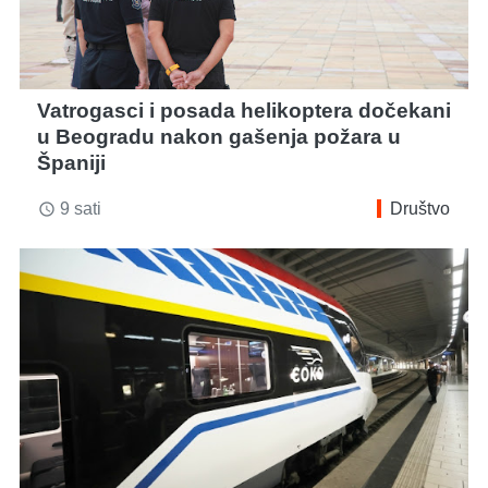
Vatrogasci i posada helikoptera dočekani
u Beogradu nakon gašenja požara u
Španiji
9 sati
Društvo
access_time