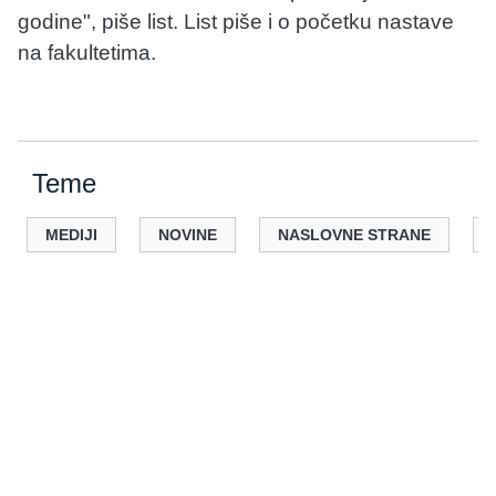
godine", piše list. List piše i o početku nastave
na fakultetima.
Teme
MEDIJI
NOVINE
NASLOVNE STRANE