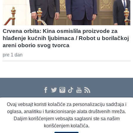
Crvena orbita: Kina osmislila proizvode za
hlađenje kućnih ljubimaca / Robot u borilačkoj
areni oborio svog tvorca
pre 1 dan
Ovaj vebsajt koristi kolačiće za personalizaciju sadržaja i
O nama
Proizvodi i usluge
Politika privatnosti
Kontakt
RSS
oglasa, analitiku i funkcionisanje alata društvenih mreža.
Daljim korišćenjem vebsajta saglasni ste sa našim
korišćenjem kolačića.
Beta Briefing
Dnevni evropski servis
Radio Sto plus