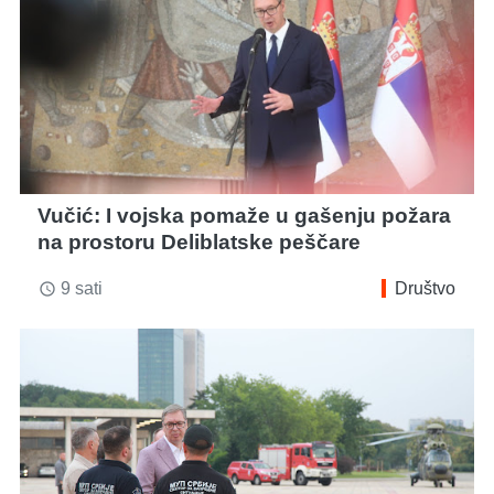
Vučić: I vojska pomaže u gašenju požara
na prostoru Deliblatske peščare
9 sati
Društvo
access_time