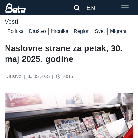
EN
Vesti
Politika
Društvo
Hronika
Region
Svet
Migranti
De
Naslovne strane za petak, 30.
maj 2025. godine
Društvo
|
30.05.2025
|
10:15
access_time