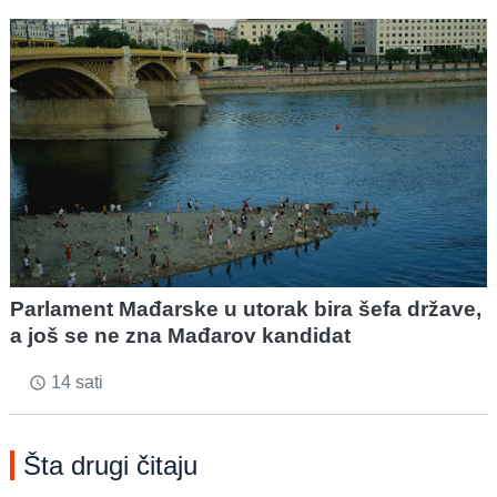
Parlament Mađarske u utorak bira šefa države,
a još se ne zna Mađarov kandidat
14 sati
access_time
Šta drugi čitaju