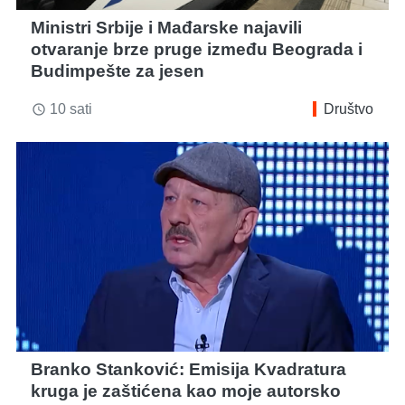
Ministri Srbije i Mađarske najavili
otvaranje brze pruge između Beograda i
Budimpešte za jesen
10 sati
Društvo
access_time
Branko Stanković: Emisija Kvadratura
kruga je zaštićena kao moje autorsko