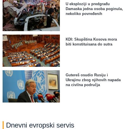
U eksploziji u predgrađu
Damaska jedna osoba poginula,
nekoliko povređenih
KDI: Skupština Kosova mora
biti konstituisana do sutra
Gutereš osudio Rusiju i
Ukrajinu zbog njihovih napada
na civilna područja
Dnevni evropski servis