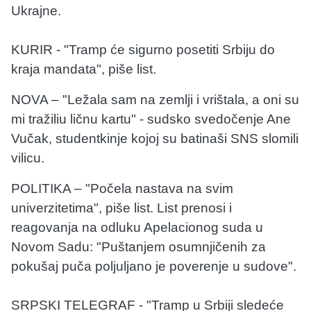
Ukrajne.
KURIR - "Tramp će sigurno posetiti Srbiju do
kraja mandata", piše list.
NOVA – "Ležala sam na zemlji i vrištala, a oni su
mi tražiliu ličnu kartu" - sudsko svedočenje Ane
Vučak, studentkinje kojoj su batinaši SNS slomili
vilicu.
POLITIKA – "Počela nastava na svim
univerzitetima", piše list. List prenosi i
reagovanja na odluku Apelacionog suda u
Novom Sadu: "Puštanjem osumnjičenih za
pokušaj puča poljuljano je poverenje u sudove".
SRPSKI TELEGRAF - "Tramp u Srbiji sledeće