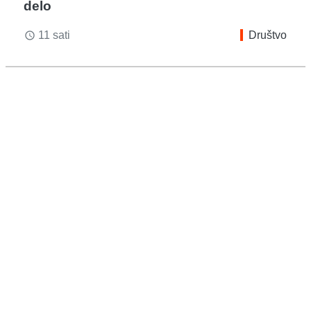
delo
11 sati
Društvo
access_time