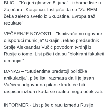
BLIC – "Ko juri glasove 8. juna" - izborne liste u
Zaječaru i Kosjeriću. List piše da se "Za REM
čeka zeleno svetlo iz Skupštine, Evropa traži
rezultate".
VEČERNJE NOVOSTI – "Ispitivaćemo ugovore
o isporuci municije" Ukrajini, rekao predsednik
Srbije Aleksandar Vučić povodom tvrdnji iz
Rusije o tome. List piše i da su "blokirani fakulteti
u manjini".
DANAS – "Studentima predstoji politička
artikulacija", piše list i razmatra da li je jasan
Vučićev odgovor na pitanje kada će biti
raspisani izbori i kada se realno mogu očekivati.
INFORMER - List piše o ratu između Rusije i