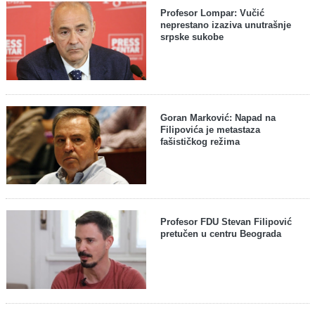
Profesor Lompar: Vučić
neprestano izaziva unutrašnje
srpske sukobe
Goran Marković: Napad na
Filipovića je metastaza
fašističkog režima
Profesor FDU Stevan Filipović
pretučen u centru Beograda