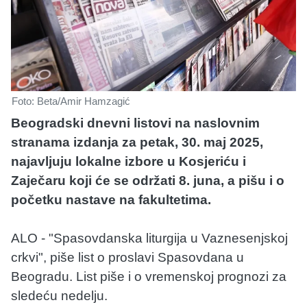
Foto: Beta/Amir Hamzagić
Beogradski dnevni listovi na naslovnim
stranama izdanja za petak, 30. maj 2025,
najavljuju lokalne izbore u Kosjeriću i
Zaječaru koji će se održati 8. juna, a pišu i o
početku nastave na fakultetima.
ALO - "Spasovdanska liturgija u Vaznesenjskoj
crkvi", piše list o proslavi Spasovdana u
Beogradu. List piše i o vremenskoj prognozi za
sledeću nedelju.