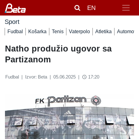
EN
Sport
Fudbal
Košarka
Tenis
Vaterpolo
Atletika
Automoto
Natho produžio ugovor sa
Partizanom
Fudbal
|
Izvor: Beta
|
05.06.2025
|
17:20
access_time