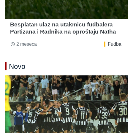
Besplatan ulaz na utakmicu fudbalera
Partizana i Radnika na oproštaju Natha
2 meseca
Fudbal
access_time
Novo