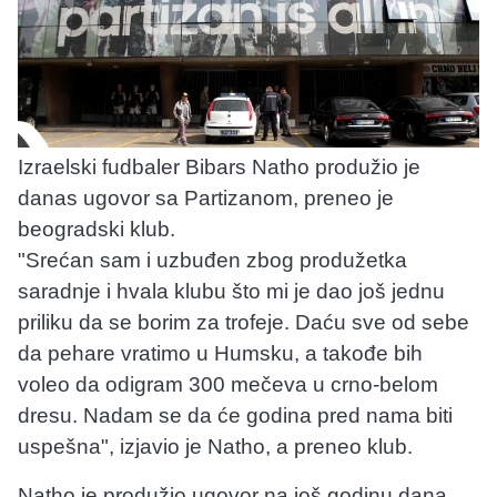
Izraelski fudbaler Bibars Natho produžio je
danas ugovor sa Partizanom, preneo je
beogradski klub.
"Srećan sam i uzbuđen zbog produžetka
saradnje i hvala klubu što mi je dao još jednu
priliku da se borim za trofeje. Daću sve od sebe
da pehare vratimo u Humsku, a takođe bih
voleo da odigram 300 mečeva u crno-belom
dresu. Nadam se da će godina pred nama biti
uspešna", izjavio je Natho, a preneo klub.
Natho je produžio ugovor na još godinu dana.