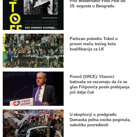
Prvi Modernator Foto Fest od
19. avgusta u Beogradu
Partizan pobedio Tobol u
prvom meču trećeg kola
kvalifikacija za LK
Ponoš (SRCE): Vlasnici
batinaša ne razumeju da će se
glas Filipovića posle prebijanja
još dalje čuti
U eksploziji u predgrađu
Damaska jedna osoba poginula,
nekoliko povređenih