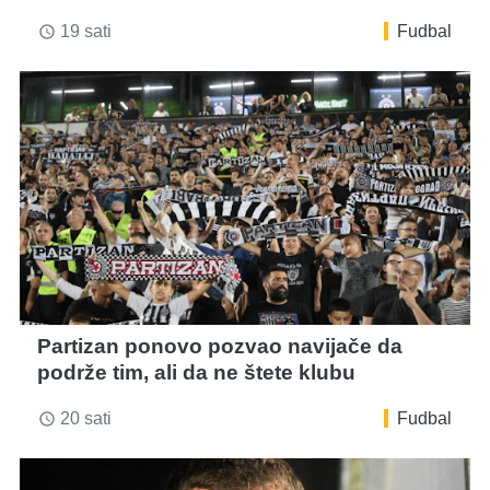
19 sati
Fudbal
access_time
Partizan ponovo pozvao navijače da
podrže tim, ali da ne štete klubu
20 sati
Fudbal
access_time