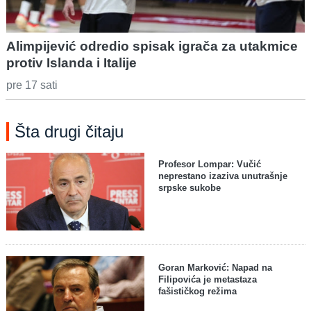
Alimpijević odredio spisak igrača za utakmice
protiv Islanda i Italije
pre 17 sati
Šta drugi čitaju
Profesor Lompar: Vučić
neprestano izaziva unutrašnje
srpske sukobe
Goran Marković: Napad na
Filipovića je metastaza
fašističkog režima