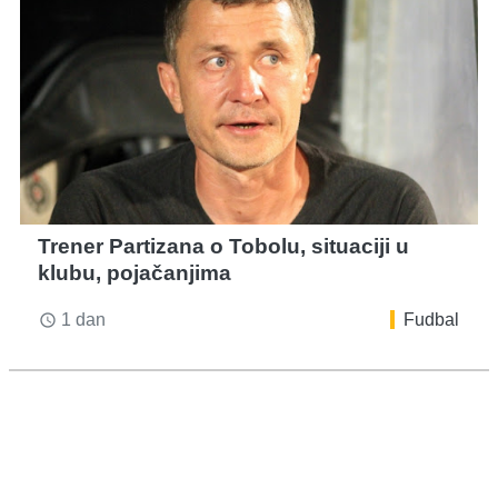
Trener Partizana o Tobolu, situaciji u
klubu, pojačanjima
1 dan
Fudbal
access_time