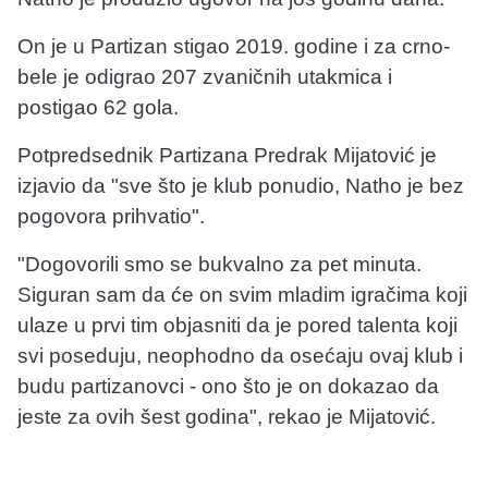
On je u Partizan stigao 2019. godine i za crno-
bele je odigrao 207 zvaničnih utakmica i
postigao 62 gola.
Potpredsednik Partizana Predrak Mijatović je
izjavio da "sve što je klub ponudio, Natho je bez
pogovora prihvatio".
"Dogovorili smo se bukvalno za pet minuta.
Siguran sam da će on svim mladim igračima koji
ulaze u prvi tim objasniti da je pored talenta koji
svi poseduju, neophodno da osećaju ovaj klub i
budu partizanovci - ono što je on dokazao da
jeste za ovih šest godina", rekao je Mijatović.