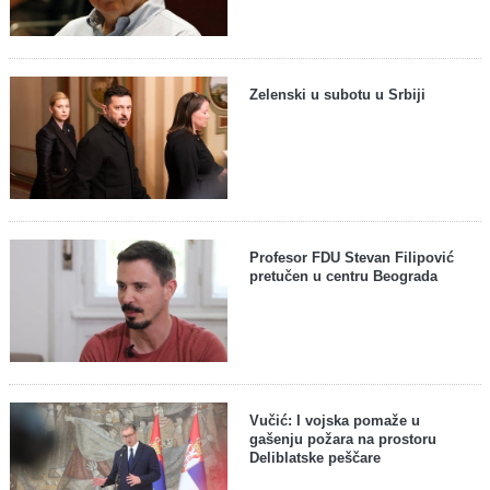
Zelenski u subotu u Srbiji
Profesor FDU Stevan Filipović
pretučen u centru Beograda
Vučić: I vojska pomaže u
gašenju požara na prostoru
Deliblatske peščare