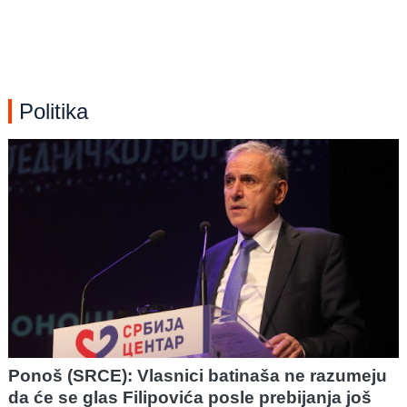
Politika
Ponoš (SRCE): Vlasnici batinaša ne razumeju
da će se glas Filipovića posle prebijanja još