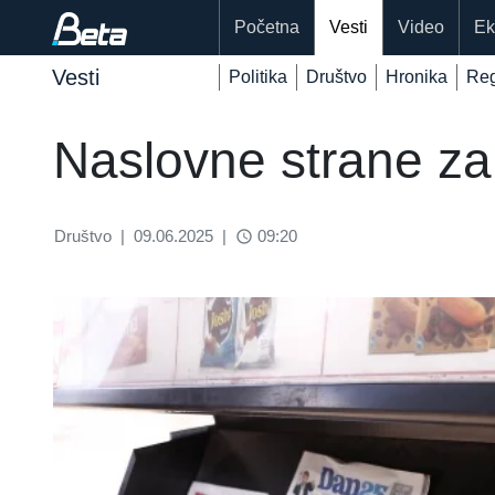
Početna
Vesti
Video
Ek
Vesti
Politika
Društvo
Hronika
Reg
Naslovne strane za
Društvo
|
09.06.2025
|
09:20
access_time