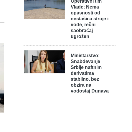
Operativni tim
Vlade: Nema
opasnosti od
nestašica struje i
vode, rečni
saobraćaj
ugrožen
Ministarstvo:
Snabdevanje
Srbije naftnim
derivatima
stabilno, bez
obzira na
vodostaj Dunava