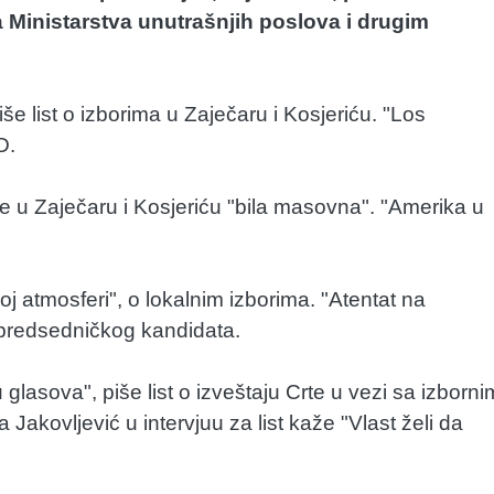
 Ministarstva unutrašnjih poslova i drugim
še list o izborima u Zaječaru i Kosjeriću. "Los
D.
ore u Zaječaru i Kosjeriću "bila masovna". "Amerika u
atmosferi", o lokalnim izborima. "Atentat na
u predsedničkog kandidata.
glasova", piše list o izveštaju Crte u vezi sa izborni
akovljević u intervjuu za list kaže "Vlast želi da