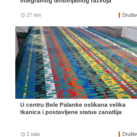
integralnog teritorijalnog razvoja
27 min
Društv
access_time
U centru Bele Palanke oslikana velika
tkanica i postavljene statue zanatlija
2 sata
Društv
access_time