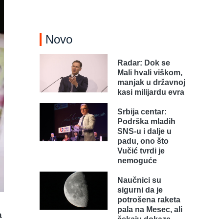
Novo
Radar: Dok se
Mali hvali viškom,
manjak u državnoj
kasi milijardu evra
Srbija centar:
Podrška mladih
SNS-u i dalje u
padu, ono što
Vučić tvrdi je
nemoguće
Naučnici su
sigurni da je
potrošena raketa
pala na Mesec, ali
a