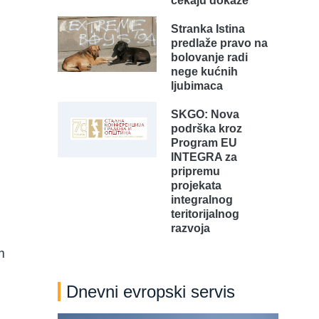
čekaju dokaze
Stranka Istina
predlaže pravo na
bolovanje radi
nege kućnih
ljubimaca
SKGO: Nova
podrška kroz
Program EU
INTEGRA za
pripremu
projekata
integralnog
teritorijalnog
razvoja
m
Dnevni evropski servis