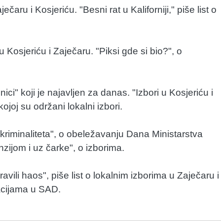
ru i Kosjeriću. "Besni rat u Kaliforniji," piše list o
u Kosjeriću i Zaječaru. "Piksi gde si bio?", o
ici" koji je najavljen za danas. "Izbori u Kosjeriću i
joj su održani lokalni izbori.
kriminaliteta", o obeležavanju Dana Ministarstva
zijom i uz čarke", o izborima.
li haos", piše list o lokalnim izborima u Zaječaru i
acijama u SAD.