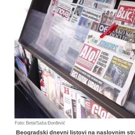
Foto: Beta/Saša Đorđević
Beogradski dnevni listovi na naslovnim str