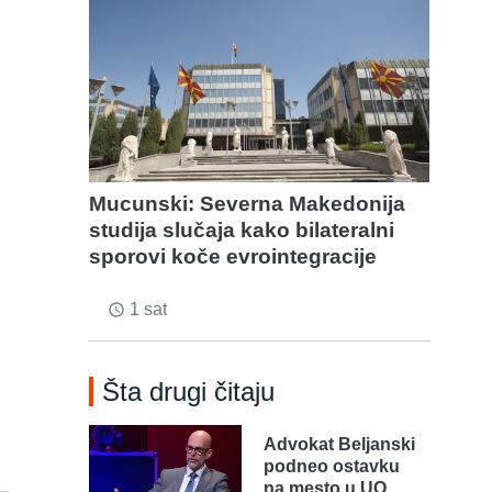
Mucunski: Severna Makedonija
studija slučaja kako bilateralni
sporovi koče evrointegracije
1 sat
access_time
Šta drugi čitaju
Advokat Beljanski
podneo ostavku
na mesto u UO