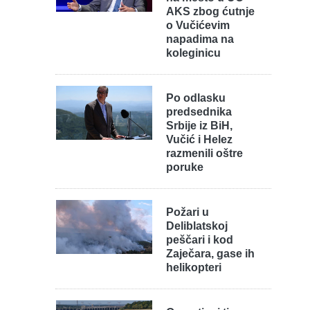
AKS zbog ćutnje
o Vučićevim
napadima na
koleginicu
Po odlasku
predsednika
Srbije iz BiH,
Vučić i Helez
razmenili oštre
poruke
Požari u
Deliblatskoj
peščari i kod
Zaječara, gase ih
helikopteri