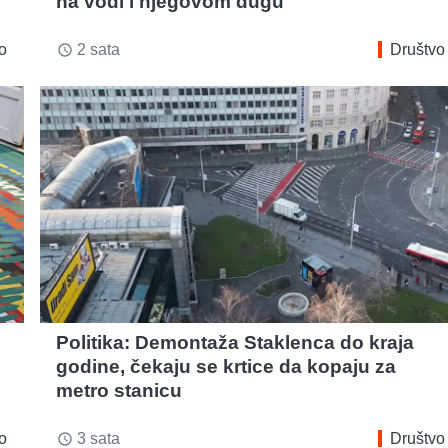
na vodi i njegovom dugu
o
2 sata
Društvo
access_time
Politika: Demontaža Staklenca do kraja
godine, čekaju se krtice da kopaju za
metro stanicu
o
3 sata
Društvo
access_time