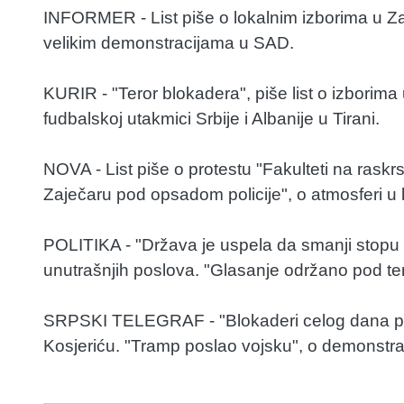
INFORMER - List piše o lokalnim izborima u Zaječa
velikim demonstracijama u SAD.
KURIR - "Teror blokadera", piše list o izborima 
fudbalskoj utakmici Srbije i Albanije u Tirani.
NOVA - List piše o protestu "Fakulteti na raskrsn
Zaječaru pod opsadom policije", o atmosferi u ko
POLITIKA - "Država je uspela da smanji stopu 
unutrašnjih poslova. "Glasanje održano pod ten
SRPSKI TELEGRAF - "Blokaderi celog dana pravi
Kosjeriću. "Tramp poslao vojsku", o demonstr