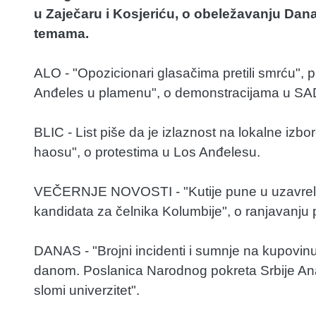
u Zaječaru i Kosjeriću, o obeležavanju Dana
temama.
ALO - "Opozicionari glasačima pretili smrću", pi
Anđeles u plamenu", o demonstracijama u SA
BLIC - List piše da je izlaznost na lokalne izb
haosu", o protestima u Los Anđelesu.
VEČERNJE NOVOSTI - "Kutije pune u uzavreloj 
kandidata za čelnika Kolumbije", o ranjavanj
DANAS - "Brojni incidenti i sumnje na kupovinu 
danom. Poslanica Narodnog pokreta Srbije Ana J
slomi univerzitet".