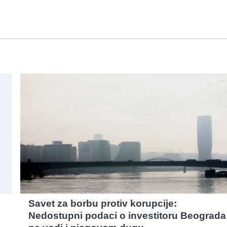
Savet za borbu protiv korupcije:
Nedostupni podaci o investitoru Beograda