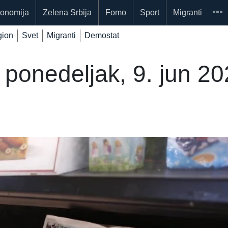
onomija
Zelena Srbija
Fomo
Sport
Migranti
ion
Svet
Migranti
Demostat
 ponedeljak, 9. jun 20