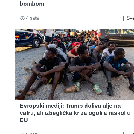
bombom
4 sata
Sve
access_time
Evropski mediji: Tramp doliva ulje na
vatru, ali izbeglička kriza ogolila raskol u
EU