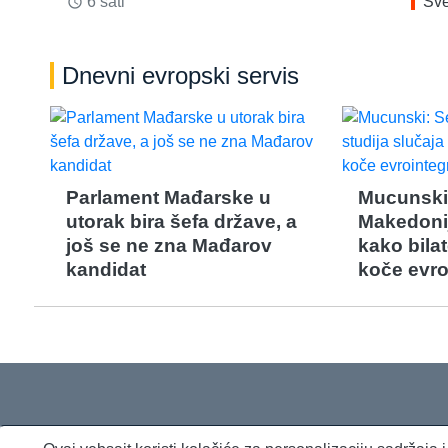
6 sati
Sve
access_time
Dnevni evropski servis
Parlament Mađarske u
Mucunski
utorak bira šefa države, a
Makedonij
još se ne zna Mađarov
kako bilat
kandidat
koče evro