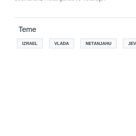
Teme
IZRAEL
VLADA
NETANJAHU
JEV