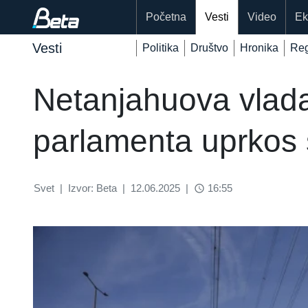
Početna
Vesti
Video
Ek
Vesti
Politika
Društvo
Hronika
Reg
Netanjahuova vlada
parlamenta uprkos s
Svet
|
Izvor: Beta
|
12.06.2025
|
16:55
access_time