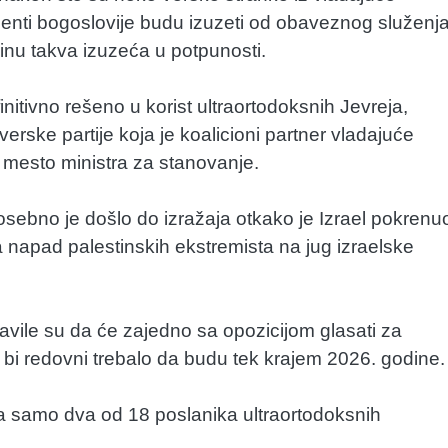
tudenti bogoslovije budu izuzeti od obaveznog služenj
inu takva izuzeća u potpunosti.
nitivno rešeno u korist ultraortodoksnih Jevreja,
rske partije koja je koalicioni partner vladajuće
 mesto ministra za stanovanje.
posebno je došlo do izražaja otkako je Izrael pokrenu
napad palestinskih ekstremista na jug izraelske
avile su da će zajedno sa opozicijom glasati za
o bi redovni trebalo da budu tek krajem 2026. godine.
a samo dva od 18 poslanika ultraortodoksnih