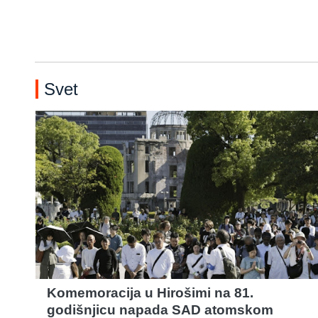
Svet
Komemoracija u Hirošimi na 81.
godišnjicu napada SAD atomskom