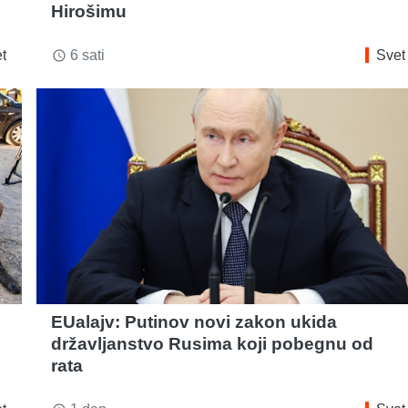
Hirošimu
t
6 sati
Svet
access_time
EUalajv: Putinov novi zakon ukida
državljanstvo Rusima koji pobegnu od
rata