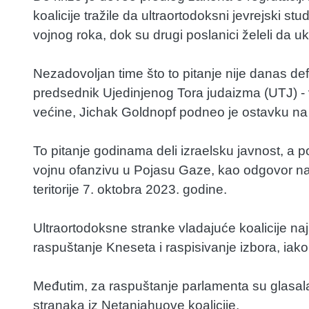
koalicije tražile da ultraortodoksni jevrejski s
vojnog roka, dok su drugi poslanici želeli da uk
Nezadovoljan time što to pitanje nije danas defi
predsednik Ujedinjenog Tora judaizma (UTJ) - ve
većine, Jichak Goldnopf podneo je ostavku na
To pitanje godinama deli izraelsku javnost, a 
vojnu ofanzivu u Pojasu Gaze, kao odgovor na 
teritorije 7. oktobra 2023. godine.
Ultraortodoksne stranke vladajuće koalicije naj
raspuštanje Kneseta i raspisivanje izbora, iak
Međutim, za raspuštanje parlamenta su glasal
stranaka iz Netanjahuove koalicije.