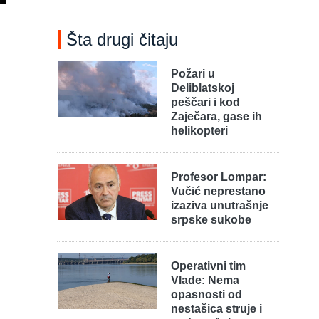
Šta drugi čitaju
Požari u
Deliblatskoj
peščari i kod
Zaječara, gase ih
helikopteri
Profesor Lompar:
Vučić neprestano
izaziva unutrašnje
srpske sukobe
Operativni tim
Vlade: Nema
opasnosti od
nestašica struje i