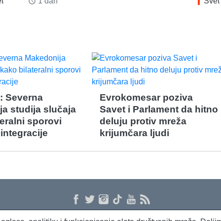
t
1 dan
Svet
access_time
: Severna
Evrokomesar poziva
a studija slučaja
Savet i Parlament da hitno
eralni sporovi
deluju protiv mreža
integracije
krijumčara ljudi