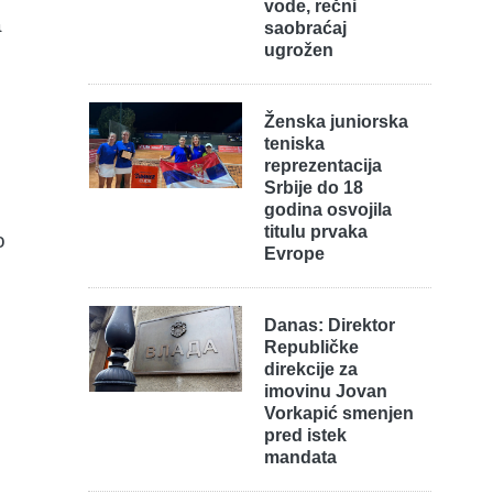
vode, rečni
a
saobraćaj
ugrožen
Ženska juniorska
teniska
reprezentacija
Srbije do 18
godina osvojila
titulu prvaka
o
Evrope
Danas: Direktor
Republičke
direkcije za
imovinu Jovan
Vorkapić smenjen
pred istek
mandata