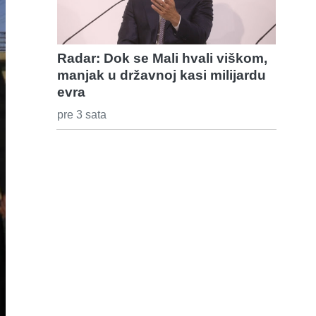
Radar: Dok se Mali hvali viškom,
manjak u državnoj kasi milijardu
evra
pre 3 sata