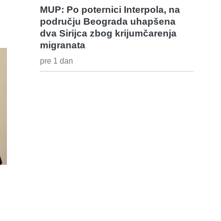
MUP: Po poternici Interpola, na
području Beograda uhapšena
dva Sirijca zbog krijumčarenja
migranata
pre 1 dan