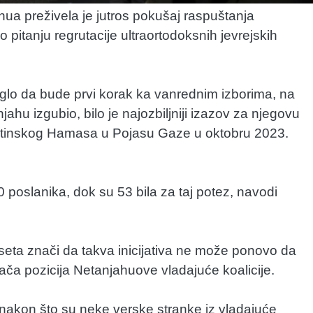
ua preživela je jutros pokušaj raspuštanja
o pitanju regrutacije ultraortodoksnih jevrejskih
glo da bude prvi korak ka vanrednim izborima, na
ahu izgubio, bilo je najozbiljniji izazov za njegovu
lestinskog Hamasa u Pojasu Gaze u oktobru 2023.
 poslanika, dok su 53 bila za taj potez, navodi
ta znači da takva inicijativa ne može ponovo da
ča pozicija Netanjahuove vladajuće koalicije.
 nakon što su neke verske stranke iz vladajuće