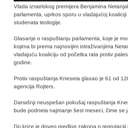
Vlada izraelskog premijera Benjamina Netanjah
parlamenta, uprkos sporu u vladajućoj koaliciji 
studenata teologije.
Glasanje o raspuštanju parlamenta, koje je mo
kojima bi prema najnovijim istraživanjima Netanj
vladajuću koaliciju od početka rata protiv pa
godine.
Protiv raspuštanja Kneseta glasao je 61 od 120
agencija Rojters.
Današnji neuspešan pokušaj raspuštanja Knese
bude podneta najmanje šest meseci, čime se ja
Do krize je doveo predlog zakona o regrutaciji