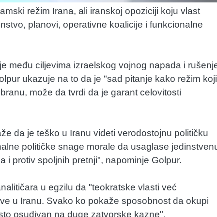
ski režim Irana, ali iranskoj opoziciji koju vlast
stvo, planovi, operativne koalicije i funkcionalne
i je među ciljevima izraelskog vojnog napada i rušenj
lpur ukazuje na to da je "sad pitanje kako režim koji
dbranu, može da tvrdi da je garant celovitosti
že da je teško u Iranu videti verodostojnu političku
onalne političke snage morale da usaglase jedinstven
 i protiv spoljnih pretnji", napominje Golpur.
nalitičara u egzilu da "teokratske vlasti već
ove u Iranu. Svako ko pokaže sposobnost da okupi
često osuđivan na duge zatvorske kazne".