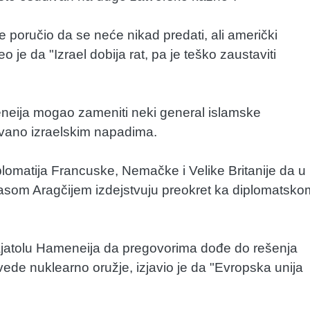
e poručio da se neće nikad predati, ali američki
 je da "Izrael dobija rat, pa je teško zaustaviti
eija mogao zameniti neki general islamske
ovano izraelskim napadima.
omatija Francuske, Nemačke i Velike Britanije da u
asom Aragčijem izdejstvuju preokret ka diplomatsko
ajatolu Hameneija da pregovorima dođe do rešenja
vede nuklearno oružje, izjavio je da "Evropska unija