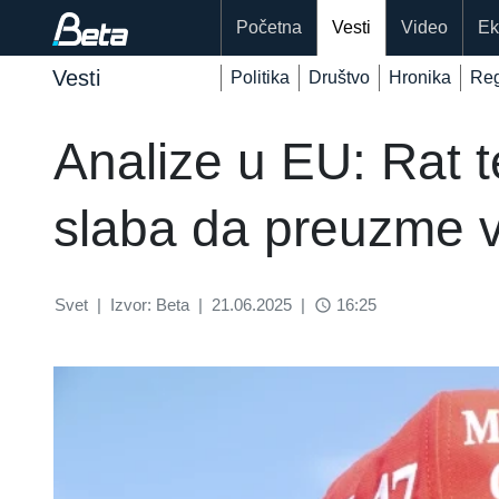
Početna
Vesti
Video
Ek
Vesti
Politika
Društvo
Hronika
Reg
Analize u EU: Rat t
slaba da preuzme v
Svet
|
Izvor: Beta
|
21.06.2025
|
16:25
access_time