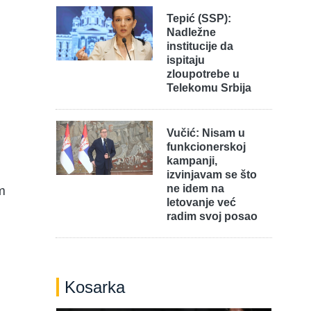
Tepić (SSP):
Nadležne
institucije da
ispitaju
zloupotrebe u
Telekomu Srbija
Vučić: Nisam u
funkcionerskoj
kampanji,
izvinjavam se što
ne idem na
m
letovanje već
radim svoj posao
Kosarka