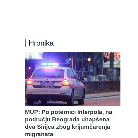
Hronika
z
MUP: Po poternici Interpola, na
području Beograda uhapšena
dva Sirijca zbog krijumčarenja
migranata