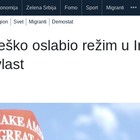
onomija
Zelena Srbija
Fomo
Sport
Migranti
ion
Svet
Migranti
Demostat
eško oslabio režim u I
last