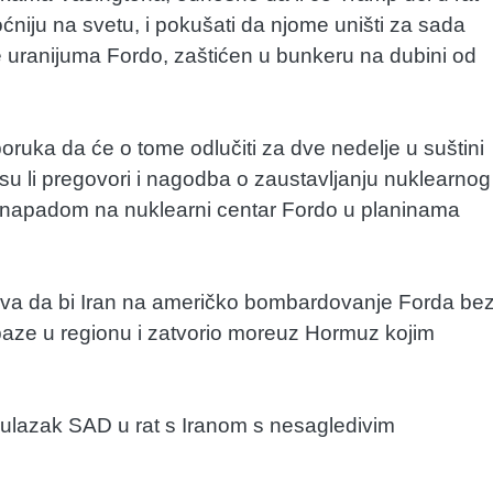
ćniju na svetu, i pokušati da njome uništi za sada
e uranijuma Fordo, zaštićen u bunkeru na dubini od
poruka da će o tome odlučiti za dve nedelje u suštini
isu li pregovori i nagodba o zaustavljanju nuklearnog
m napadom na nuklearni centar Fordo u planinama
ava da bi Iran na američko bombardovanje Forda be
aze u regionu i zatvorio moreuz Hormuz kojim
i ulazak SAD u rat s Iranom s nesagledivim