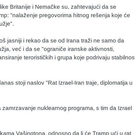
like Britanije i Nemačke su, zahtevajući da se
Tramp: "nalaženje pregovorima hitnog rešenja koje će
užje".
 jasniji i rekao da se od Irana traži ne samo da
ja, već i da se "ograniče iranske aktivnosti,
ansiranje terorističkih i grupa koje podrivaju stabilnos
nas stoji naslov "Rat Izrael-Iran traje, diplomatija u
 na zamrzavanje nuklearnog programa, s tim da Izrael
kama Vašingtona, odnosno da li će Tramp ući u rat