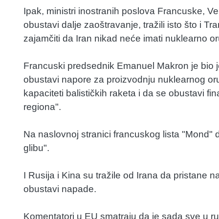
Ipak, ministri inostranih poslova Francuske, Ve
obustavi dalje zaoštravanje, tražili isto što i 
zajamčiti da Iran nikad neće imati nuklearno or
Francuski predsednik Emanuel Makron je bio još
obustavi napore za proizvodnju nuklearnog oruž
kapaciteti balističkih raketa i da se obustavi fin
regiona".
Na naslovnoj stranici francuskog lista "Mond" da
glibu".
I Rusija i Kina su tražile od Irana da pristane
obustavi napade.
Komentatori u EU smatraju da je sada sve u ru