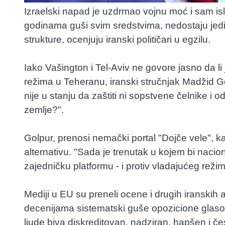
Izraelski napad je uzdrmao vojnu moć i sam islam
godinama guši svim sredstvima, nedostaju jedin
strukture, ocenjuju iranski političari u egzilu.
Iako Vašington i Tel-Aviv ne govore jasno da l
režima u Teheranu, iranski stručnjak Madžid Go
nije u stanju da zaštiti ni sopstvene čelnike i o
zemlje?".
Golpur, prenosi nemački portal "Dojče vele", ka
alternativu. "Sada je trenutak u kojem bi naci
zajedničku platformu - i protiv vladajućeg režima
Mediji u EU su preneli ocene i drugih iranskih a
decenijama sistematski guše opozicione glas
ljude biva diskreditovan, nadziran, hapšen i 