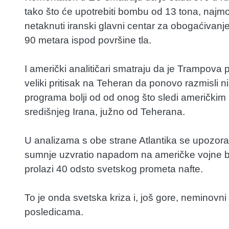
tako što će upotrebiti bombu od 13 tona, najmo
netaknuti iranski glavni centar za obogaćivanj
90 metara ispod površine tla.
I američki analitičari smatraju da je Trampova 
veliki pritisak na Teheran da ponovo razmisli n
programa bolji od od onog što sledi američki
središnjeg Irana, južno od Teherana.
U analizama s obe strane Atlantika se upozor
sumnje uzvratio napadom na američke vojne b
prolazi 40 odsto svetskog prometa nafte.
To je onda svetska kriza i, još gore, neminovn
posledicama.