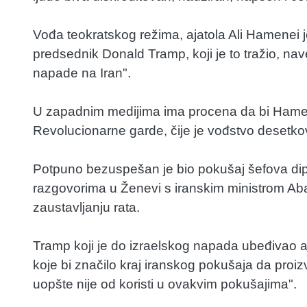
Vođa teokratskog režima, ajatola Ali Hamenei j
predsednik Donald Tramp, koji je to tražio, naveo
napade na Iran".
U zapadnim medijima ima procena da bi Hamen
Revolucionarne garde, čije je vođstvo desetk
Potpuno bezuspešan je bio pokušaj šefova dipl
razgovorima u Ženevi s iranskim ministrom Ab
zaustavljanju rata.
Tramp koji je do izraelskog napada ubeđivao 
koje bi značilo kraj iranskog pokušaja da proiz
uopšte nije od koristi u ovakvim pokušajima".