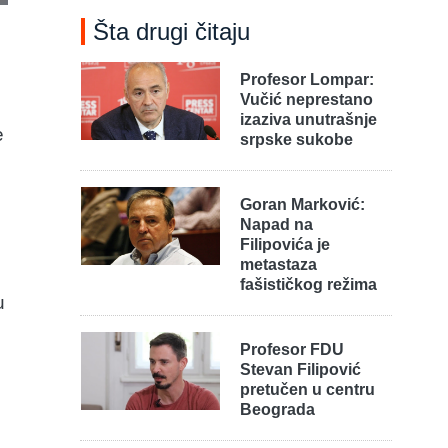
Šta drugi čitaju
Profesor Lompar:
Vučić neprestano
izaziva unutrašnje
e
srpske sukobe
Goran Marković:
Napad na
Filipovića je
metastaza
fašističkog režima
u
Profesor FDU
Stevan Filipović
pretučen u centru
Beograda