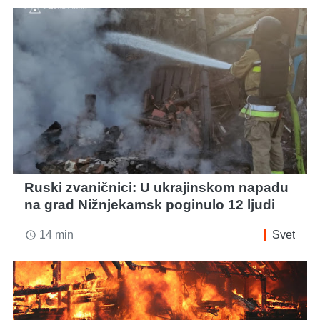
Ruski zvaničnici: U ukrajinskom napadu
na grad Nižnjekamsk poginulo 12 ljudi
14 min
Svet
access_time