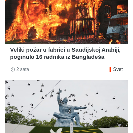
Veliki požar u fabrici u Saudijskoj Arabiji,
poginulo 16 radnika iz Bangladeša
2 sata
Svet
access_time