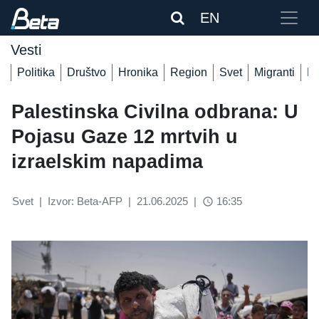
EN
Vesti
Politika
Društvo
Hronika
Region
Svet
Migranti
De
Palestinska Civilna odbrana: U
Pojasu Gaze 12 mrtvih u
izraelskim napadima
Svet
|
Izvor: Beta-AFP
|
21.06.2025
|
16:35
access_time