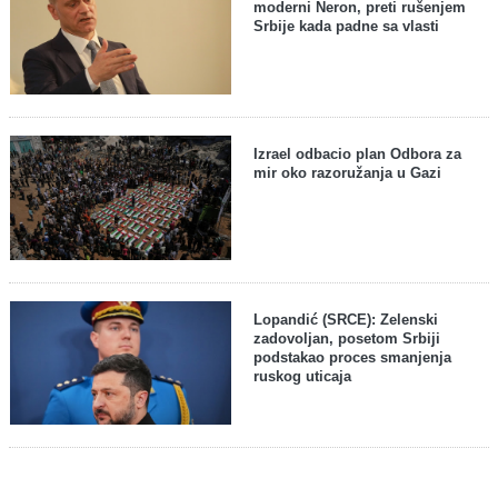
moderni Neron, preti rušenjem
Srbije kada padne sa vlasti
Izrael odbacio plan Odbora za
mir oko razoružanja u Gazi
Lopandić (SRCE): Zelenski
zadovoljan, posetom Srbiji
podstakao proces smanjenja
ruskog uticaja