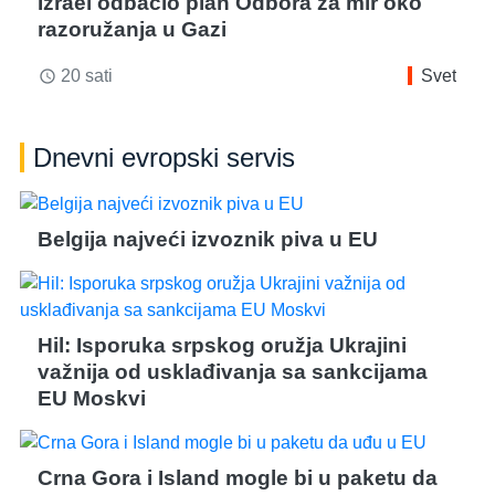
Izrael odbacio plan Odbora za mir oko
razoružanja u Gazi
20 sati
Svet
access_time
Dnevni evropski servis
Belgija najveći izvoznik piva u EU
Hil: Isporuka srpskog oružja Ukrajini
važnija od usklađivanja sa sankcijama
EU Moskvi
Crna Gora i Island mogle bi u paketu da