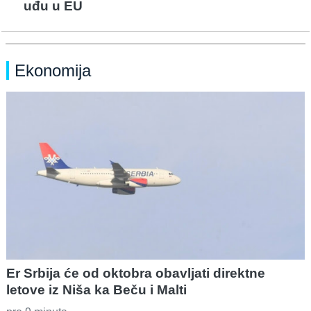
uđu u EU
Ekonomija
Er Srbija će od oktobra obavljati direktne
letove iz Niša ka Beču i Malti