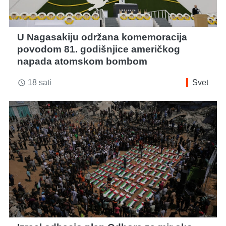
U Nagasakiju održana komemoracija
povodom 81. godišnjice američkog
napada atomskom bombom
18 sati
Svet
access_time