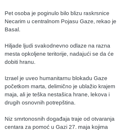
Pet osoba je poginulo bilo blizu raskrsnice
Necarim u centralnom Pojasu Gaze, rekao je
Basal.
Hiljade ljudi svakodnevno odlaze na razna
mesta opkoljene teritorije, nadajući se da će
dobiti hranu.
Izrael je uveo humanitarnu blokadu Gaze
početkom marta, delimično je ublažio krajem
maja, ali je teška nestašica hrane, lekova i
drugih osnovnih potrepština.
Niz smrtonosnih događaja traje od otvaranja
centara za pomoć u Gazi 27. maja kojima