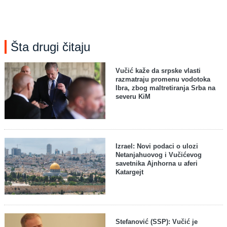
Šta drugi čitaju
Vučić kaže da srpske vlasti
razmatraju promenu vodotoka
Ibra, zbog maltretiranja Srba na
severu KiM
Izrael: Novi podaci o ulozi
Netanjahuovog i Vučićevog
savetnika Ajnhorna u aferi
Katargejt
Stefanović (SSP): Vučić je