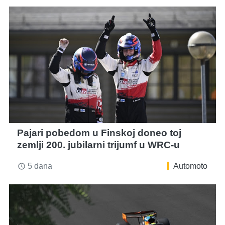
Pajari pobedom u Finskoj doneo toj
zemlji 200. jubilarni trijumf u WRC-u
5 dana
Automoto
access_time