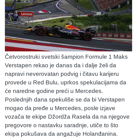
Četvorostruki svetski šampion Formule 1 Maks
Verstapen rekao je danas da i dalje želi da
napravi neverovatan podvig i čitavu karijeru
provede u Red Bulu, uprkos spekulacijama da
će naredne godine preći u Mercedes.
Poslednjih dana spekuliše se da bi Verstapen
mogao da pređe u Mercedes, posle izjave
vozača te ekipe Džordža Rasela da na njegove
pregovore o nastavku saradnje, utiče to što
ekipa pokušava da angažuje Holanđanina.