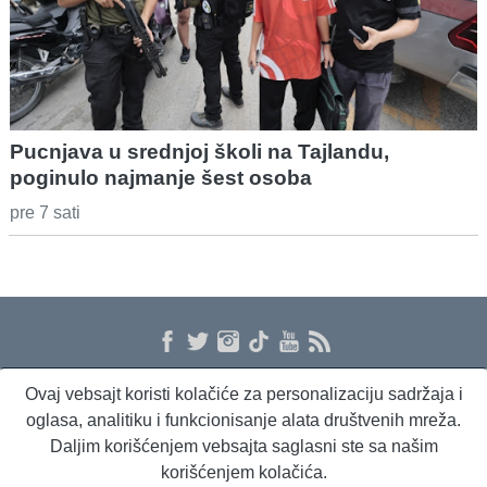
Pucnjava u srednjoj školi na Tajlandu,
poginulo najmanje šest osoba
pre 7 sati
Ovaj vebsajt koristi kolačiće za personalizaciju sadržaja i
O nama
Proizvodi i usluge
Politika privatnosti
Kontakt
RSS
oglasa, analitiku i funkcionisanje alata društvenih mreža.
Daljim korišćenjem vebsajta saglasni ste sa našim
korišćenjem kolačića.
Beta Briefing
Dnevni evropski servis
Radio Sto plus