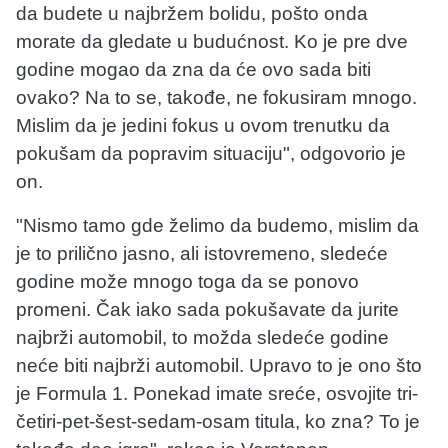
da budete u najbržem bolidu, pošto onda
morate da gledate u budućnost. Ko je pre dve
godine mogao da zna da će ovo sada biti
ovako? Na to se, takođe, ne fokusiram mnogo.
Mislim da je jedini fokus u ovom trenutku da
pokušam da popravim situaciju", odgovorio je
on.
"Nismo tamo gde želimo da budemo, mislim da
je to prilično jasno, ali istovremeno, sledeće
godine može mnogo toga da se ponovo
promeni. Čak iako sada pokušavate da jurite
najbrži automobil, to možda sledeće godine
neće biti najbrži automobil. Upravo to je ono što
je Formula 1. Ponekad imate sreće, osvojite tri-
četiri-pet-šest-sedam-osam titula, ko zna? To je