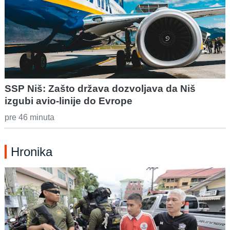
SSP Niš: Zašto država dozvoljava da Niš
izgubi avio-linije do Evrope
pre 46 minuta
Hronika