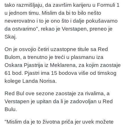
tako razmišljaju, da završim karijeru u Formuli 1
u jednom timu. Mislim da bi to bilo nešto
neverovatno i to je ono što i dalje pokušavamo
da ostvarimo", rekao je Verstapen, preneo je
Skaj.
On je osvojio četiri uzastopne titule sa Red
Bulom, a trenutno je treći u plasmanu iza
Oskara Pjastrija iz Meklarena, za kojim zaostaje
61 bod. Pjastri ima 15 bodova više od timskog
kolege Landa Norisa.
Red Bul ove sezone zaostaje za rivalima, a
Verstapen je upitan da li je zadovoljan u Red
Bulu.
"Mislim da je to životna priča jer uvek možete