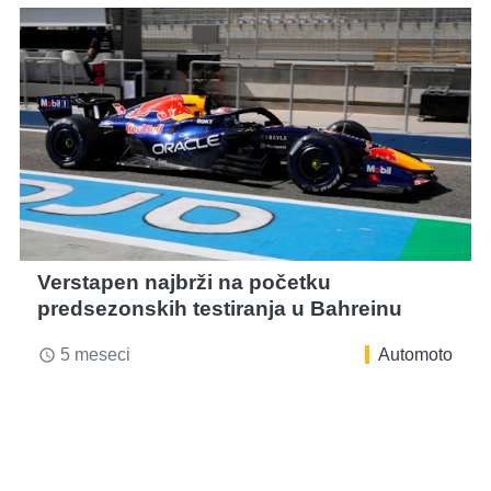
Verstapen najbrži na početku
predsezonskih testiranja u Bahreinu
5 meseci
Automoto
access_time