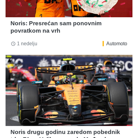
Noris: Presrećan sam ponovnim
povratkom na vrh
1 nedelju
Automoto
access_time
Noris drugu godinu zaredom pobednik