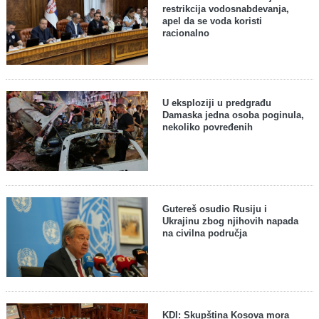
restrikcija vodosnabdevanja,
apel da se voda koristi
racionalno
U eksploziji u predgrađu
Damaska jedna osoba poginula,
nekoliko povređenih
Gutereš osudio Rusiju i
Ukrajinu zbog njihovih napada
na civilna područja
KDI: Skupština Kosova mora