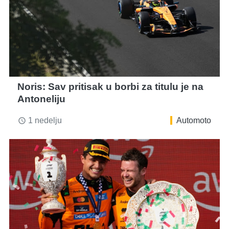
Noris: Sav pritisak u borbi za titulu je na
Antoneliju
1 nedelju
Automoto
access_time