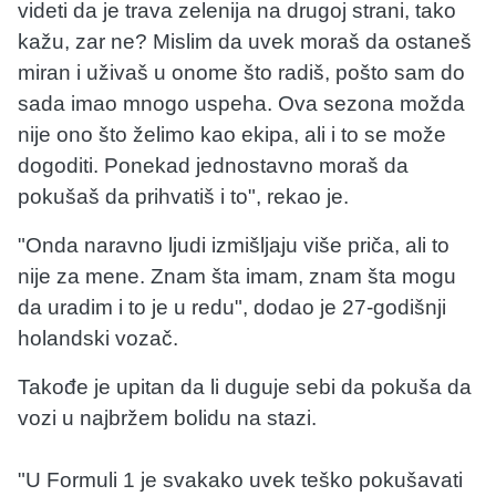
videti da je trava zelenija na drugoj strani, tako
kažu, zar ne? Mislim da uvek moraš da ostaneš
miran i uživaš u onome što radiš, pošto sam do
sada imao mnogo uspeha. Ova sezona možda
nije ono što želimo kao ekipa, ali i to se može
dogoditi. Ponekad jednostavno moraš da
pokušaš da prihvatiš i to", rekao je.
"Onda naravno ljudi izmišljaju više priča, ali to
nije za mene. Znam šta imam, znam šta mogu
da uradim i to je u redu", dodao je 27-godišnji
holandski vozač.
Takođe je upitan da li duguje sebi da pokuša da
vozi u najbržem bolidu na stazi.
"U Formuli 1 je svakako uvek teško pokušavati