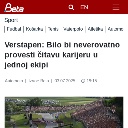
EN
Sport
Fudbal
Košarka
Tenis
Vaterpolo
Atletika
Automoto
Verstapen: Bilo bi neverovatno
provesti čitavu karijeru u
jednoj ekipi
Automoto
|
Izvor: Beta
|
03.07.2025
|
19:15
access_time