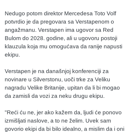
Nedugo potom direktor Mercedesa Toto Volf
potvrdio je da pregovara sa Verstapenom o
angažmanu. Verstapen ima ugovor sa Red
Bulom do 2028. godine, ali u ugovoru postoji
klauzula koja mu omogućava da ranije napusti
ekipu.
Verstapen je na današnjoj konferenciji za
novinare u Silverstonu, uoči trke za Veliku
nagradu Velike Britanije, upitan da li bi mogao
da zamisli da vozi za neku drugu ekipu.
"Reći ću ne, jer ako kažem da, ljudi će ponovo
izmišljati naslove, a to ne želim. Uvek sam
govorio ekipi da bi bilo idealno, a mislim da i oni