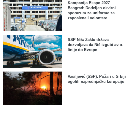
Kompanija Ekspo 2027
Beograd: Dodeljen okvirni
sporazum za uniforme za
zaposlene i volontere
SSP Niš: Zašto država
dozvoljava da Niš izgubi avio-
linije do Evrope
Vasiljević (SSP): Požari u Srbiji
ogolili naprednjačku korupciju