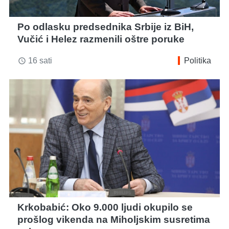
Po odlasku predsednika Srbije iz BiH,
Vučić i Helez razmenili oštre poruke
16 sati
Politika
access_time
Krkobabić: Oko 9.000 ljudi okupilo se
prošlog vikenda na Miholjskim susretima