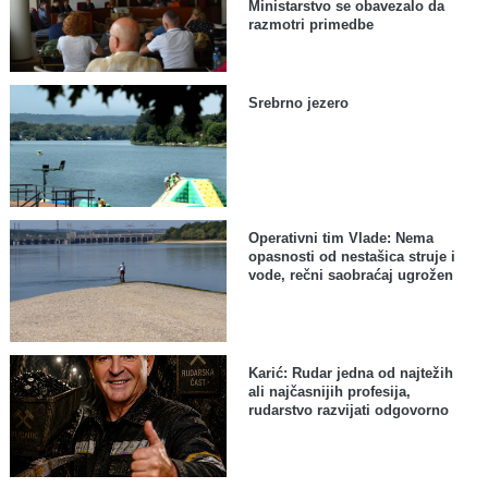
Ministarstvo se obavezalo da
razmotri primedbe
Srebrno jezero
Operativni tim Vlade: Nema
opasnosti od nestašica struje i
vode, rečni saobraćaj ugrožen
Karić: Rudar jedna od najtežih
ali najčasnijih profesija,
rudarstvo razvijati odgovorno