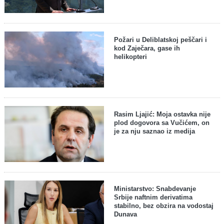
Požari u Deliblatskoj peščari i
kod Zaječara, gase ih
helikopteri
Rasim Ljajić: Moja ostavka nije
plod dogovora sa Vučićem, on
je za nju saznao iz medija
Ministarstvo: Snabdevanje
Srbije naftnim derivatima
stabilno, bez obzira na vodostaj
Dunava