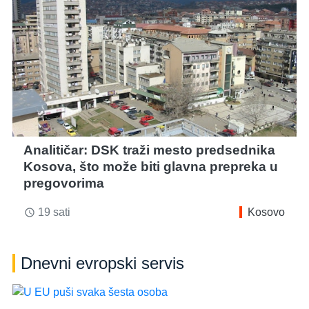
Analitičar: DSK traži mesto predsednika
Kosova, što može biti glavna prepreka u
pregovorima
19 sati
Kosovo
access_time
Dnevni evropski servis