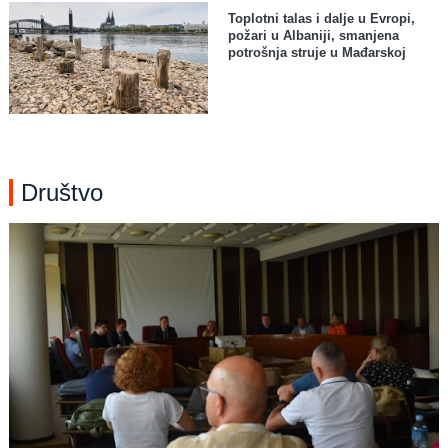
Toplotni talas i dalje u Evropi,
požari u Albaniji, smanjena
potrošnja struje u Mađarskoj
Društvo