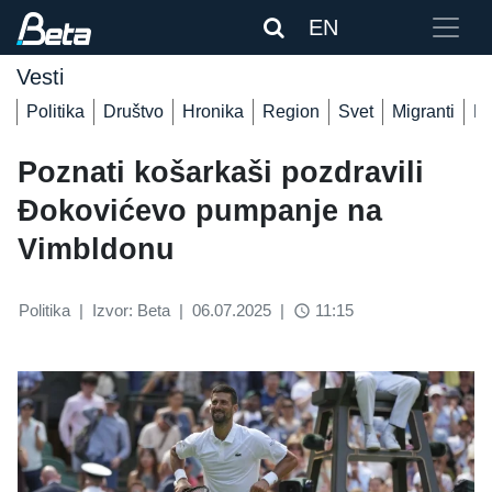
EN
Vesti
Politika
Društvo
Hronika
Region
Svet
Migranti
De
Poznati košarkaši pozdravili
Đokovićevo pumpanje na
Vimbldonu
Politika
|
Izvor: Beta
|
06.07.2025
|
11:15
access_time