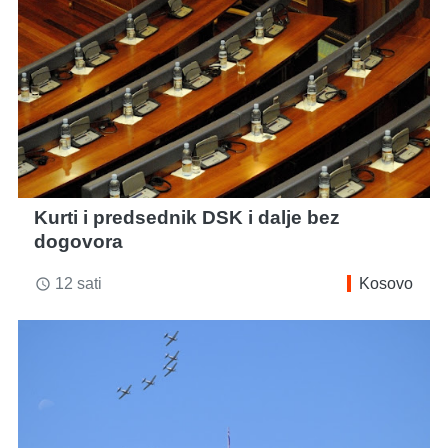
Kurti i predsednik DSK i dalje bez
dogovora
12 sati
Kosovo
access_time