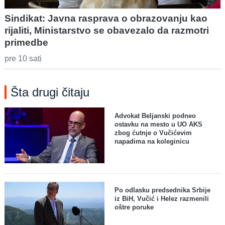
Sindikat: Javna rasprava o obrazovanju kao
rijaliti, Ministarstvo se obavezalo da razmotri
primedbe
pre 10 sati
Šta drugi čitaju
Advokat Beljanski podneo
ostavku na mesto u UO AKS
zbog ćutnje o Vučićevim
napadima na koleginicu
Po odlasku predsednika Srbije
iz BiH, Vučić i Helez razmenili
oštre poruke