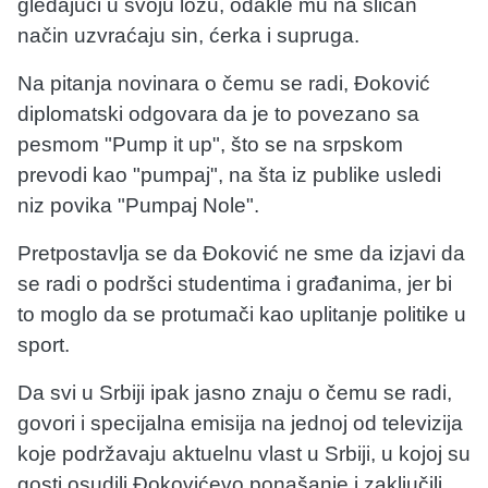
gledajući u svoju ložu, odakle mu na sličan
način uzvraćaju sin, ćerka i supruga.
Na pitanja novinara o čemu se radi, Đoković
diplomatski odgovara da je to povezano sa
pesmom "Pump it up", što se na srpskom
prevodi kao "pumpaj", na šta iz publike usledi
niz povika "Pumpaj Nole".
Pretpostavlja se da Đoković ne sme da izjavi da
se radi o podršci studentima i građanima, jer bi
to moglo da se protumači kao uplitanje politike u
sport.
Da svi u Srbiji ipak jasno znaju o čemu se radi,
govori i specijalna emisija na jednoj od televizija
koje podržavaju aktuelnu vlast u Srbiji, u kojoj su
gosti osudili Đokovićevo ponašanje i zaključili