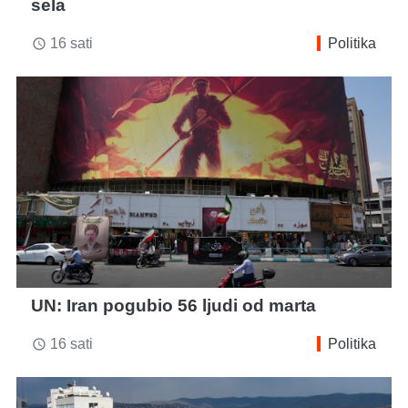
sela
16 sati
Politika
access_time
UN: Iran pogubio 56 ljudi od marta
16 sati
Politika
access_time