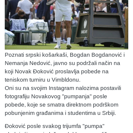
Poznati srpski košarkaši, Bogdan Bogdanović i
Nemanja Nedović, javno su podržali način na
koji Novak Đoković proslavlja pobede na
teniskom turniru u Vimbldonu.
Oni su na svojim Instagram nalozima postavili
fotografiju Novakovog "pumpanja" posle
pobede, koje se smatra direktnom podrškom
pobunjenim građanima i studentima u Srbiji.
Đoković posle svakog trijumfa "pumpa"